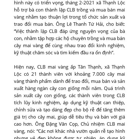
hình này có triển vọng, tháng 2-2021 xã Thạnh Lộc
hỗ trợ bà con thành lập CLB trồng và mua bán mai
vàng nhằm tạo thuận lợi trong tổ chức sản xuất và
trao đổi mua bán. Ông Lê Thanh Tứ Hải, cho biết:
“Việc thành lập CLB đáp ứng nguyện vọng của bà
con, nhằm tập hợp các hộ chuyên trồng và mua bán
cây mai vàng để cùng nhau trao đổi kinh nghiệm,
kỹ thuật chăm sóc và tìm kiếm đầu ra ổn định”.
Hiện nay, CLB mai vàng ấp Tân Thạnh, xã Thạnh
Lộc có 21 thành viên với khoảng 7.000 cây mai
vàng thành phẩm dành để trao đổi, mua bán và sản
xuất hàng ngàn cây con giống mỗi năm. Quá trình
sản xuất cây con giống, các thành viên trong CLB
tích lũy kinh nghiệm, áp dụng kỹ thuật can thiệp,
chỉnh sửa và tạo dáng đẹp cho bộ rễ để tăng thêm
giá trị cho cây mai, giúp dễ tiêu thụ và bán với giá
cao hơn. Ông Ðặng Văn Cọp, Chủ nhiệm CLB mai
vàng, nói: “Các nơi khác nhà vườn quấn rễ tạo hình
nhưng vẻ đẹp không được tự nhiên, áp dụng kỹ