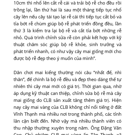
10cm thì nhổ lên cắt rễ cái và trải bộ rễ cho đều rồi
trồng lại, lần thứ hai là sau một tháng tiếp tục nhổ
cây lên nếu cây tái tạo lại rễ cái thì tiếp tục cắt bỏ và
tỉa bớt rễ chùm giúp bộ rễ phát triển đồng đều, lần
thứ 3 là kiểm tra lại bộ rễ và cắt tỉa bớt những rễ
nhỏ. Quá trình chỉnh sửa rễ còn phải kết hợp với kỹ
thuật chăm sóc giúp bộ rễ khỏe, sinh trưởng và
phát triển nhanh, có như vậy cây mai giống mới cho
được bộ rễ đẹp theo ý muốn của mình”.
Dân chơi mai kiểng thường nói câu “nhất đế, nhì
thân”, đế chính là bộ rễ đều và đẹp theo dáng thế tự
nhiên thì cây mai mới có giá trị. Thời gian qua, nhờ
áp dụng kỹ thuật can thiệp, chỉnh sửa bộ rễ mà cây
mai giống do CLB sản xuất tăng thêm giá trị. Hiện
nay cây mai vàng của CLB không chỉ nổi tiếng ở đất
Vĩnh Thạnh mà nhiều nơi trong thành phố, các tỉnh
lân cận biết đến. Nhờ vậy mà nhiều thành viên có
thu nhập thường xuyên trong năm. Ông Ðặng Văn
Cọp, Chủ nhiệm CLB mai vàng ấp Tân Thạnh, xã