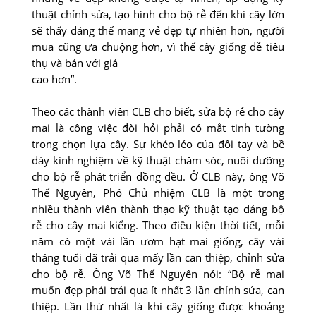
thuật chỉnh sửa, tạo hình cho bộ rễ đến khi cây lớn
sẽ thấy dáng thế mang vẻ đẹp tự nhiên hơn, người
mua cũng ưa chuộng hơn, vì thế cây giống dễ tiêu
thụ và bán với giá
cao hơn”.
Theo các thành viên CLB cho biết, sửa bộ rễ cho cây
mai là công việc đòi hỏi phải có mắt tinh tường
trong chọn lựa cây. Sự khéo léo của đôi tay và bề
dày kinh nghiệm về kỹ thuật chăm sóc, nuôi dưỡng
cho bộ rễ phát triển đồng đều. Ở CLB này, ông Võ
Thế Nguyên, Phó Chủ nhiệm CLB là một trong
nhiều thành viên thành thạo kỹ thuật tạo dáng bộ
rễ cho cây mai kiểng. Theo điều kiện thời tiết, mỗi
năm có một vài lần ươm hạt mai giống, cây vài
tháng tuổi đã trải qua mấy lần can thiệp, chỉnh sửa
cho bộ rễ. Ông Võ Thế Nguyên nói: “Bộ rễ mai
muốn đẹp phải trải qua ít nhất 3 lần chỉnh sửa, can
thiệp. Lần thứ nhất là khi cây giống được khoảng