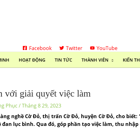
Facebook
Twitter
YouTube
MINH
HOẠT ĐỘNG
TIN TỨC
THÀNH VIÊN
KIẾN T
 với giải quyết việc làm
ng Phục
/
Tháng 8 29, 2023
Làng nghề Cờ Đỏ, thị trấn Cờ Đỏ, huyện Cờ Đỏ, cho biết: 
đan lục bình. Qua đó, góp phần tạo việc làm, thu nhập 