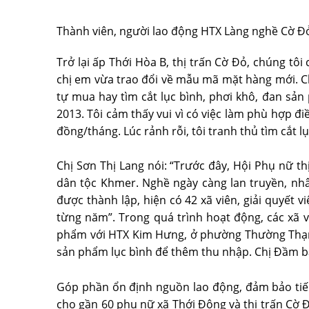
Thành viên, người lao động HTX Làng nghề Cờ Đỏ 
Trở lại ấp Thới Hòa B, thị trấn Cờ Đỏ, chúng tô
chị em vừa trao đổi về mẫu mã mặt hàng mới. Chị
tự mua hay tìm cắt lục bình, phơi khô, đan sản
2013. Tôi cảm thấy vui vì có việc làm phù hợp đi
đồng/tháng. Lúc rảnh rỗi, tôi tranh thủ tìm cắt 
Chị Sơn Thị Lang nói: “Trước đây, Hội Phụ nữ t
dân tộc Khmer. Nghề ngày càng lan truyền, nhâ
được thành lập, hiện có 42 xã viên, giải quyết 
từng năm”. Trong quá trình hoạt động, các xã
phẩm với HTX Kim Hưng, ở phường Thường Thạnh
sản phẩm lục bình để thêm thu nhập. Chị Đầm bày 
Góp phần ổn định nguồn lao động, đảm bảo tiến
cho gần 60 phụ nữ xã Thới Đông và thị trấn Cờ