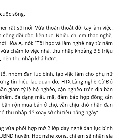
 cuộc sống.
r rất sôi nổi. Vừa thoăn thoắt đôi tay làm việc,
 công dồi dào, liên tục. Nhiều chị em thạo nghề,
hới Hòa A, nói: “Tôi học và làm nghề này từ năm
, vừa chăm lo việc nhà, thu nhập khoảng 3,5 triệu
t, nên thu nhập khá hơn”.
 tổ, nhóm đan lục bình, tạo việc làm cho phụ nữ
hững tín hiệu lạc quan đó, HTX Làng nghề Cờ Đỏ
phần giảm tỷ lệ hộ nghèo, cận nghèo trên địa bàn
ản phẩm, đa dạng mẫu mã, đảm bảo hợp đồng sản
 bận rộn mua bán ở chợ, vẫn chịu khó nhận đan
 có thu nhập để xoay sở chi tiêu hằng ngày”.
ng vừa phối hợp mở 2 lớp dạy nghề đan lục bình
 UBND huyện. Học nghề xong, chị em sẽ nhận gia