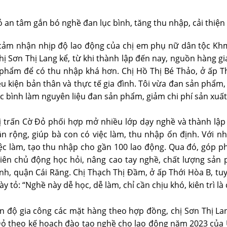
an tâm gắn bó nghề đan lục bình, tăng thu nhập, cải thiện
i cảm nhận nhịp độ lao động của chị em phụ nữ dân tộc Khme
 Sơn Thị Lang kể, từ khi thành lập đến nay, nguồn hàng gia
 phẩm để có thu nhập khá hơn. Chị Hồ Thị Bé Thảo, ở ấp T
ều kiện bản thân và thực tế gia đình. Tôi vừa đan sản phẩm
lục bình làm nguyên liệu đan sản phẩm, giảm chi phí sản xuấ
hị trấn Cờ Đỏ phối hợp mở nhiều lớp dạy nghề và thành lập
n rộng, giúp bà con có việc làm, thu nhập ổn định. Với n
việc làm, tạo thu nhập cho gần 100 lao động. Qua đó, góp 
 viên chủ động học hỏi, nâng cao tay nghề, chất lượng s
, quận Cái Răng. Chị Thạch Thị Đầm, ở ấp Thới Hòa B, tuy
tỏ: “Nghề này dễ học, dễ làm, chỉ cần chịu khó, kiên trì là
 độ gia công các mặt hàng theo hợp đồng, chị Sơn Thị La
 Đỏ theo kế hoạch đào tạo nghề cho lao động năm 2023 của