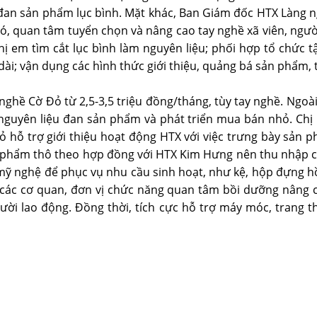
an sản phẩm lục bình. Mặt khác, Ban Giám đốc HTX Làng n
 đó, quan tâm tuyển chọn và nâng cao tay nghề xã viên, ngư
 em tìm cắt lục bình làm nguyên liệu; phối hợp tổ chức 
dài; vận dụng các hình thức giới thiệu, quảng bá sản phẩm
hề Cờ Đỏ từ 2,5-3,5 triệu đồng/tháng, tùy tay nghề. Ngoài 
nguyên liệu đan sản phẩm và phát triển mua bán nhỏ. Chị 
Đỏ hỗ trợ giới thiệu hoạt động HTX với việc trưng bày sản 
 phẩm thô theo hợp đồng với HTX Kim Hưng nên thu nhập của
ỹ nghệ để phục vụ nhu cầu sinh hoạt, như kệ, hộp đựng hồ
ị, các cơ quan, đơn vị chức năng quan tâm bồi dưỡng nâng 
gười lao động. Đồng thời, tích cực hỗ trợ máy móc, trang 