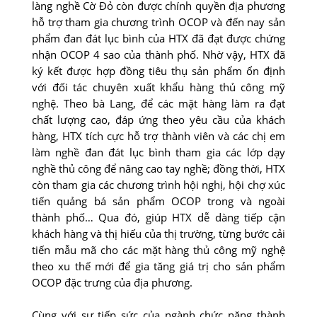
làng nghề Cờ Ðỏ còn được chính quyền địa phương
hỗ trợ tham gia chương trình OCOP và đến nay sản
phẩm đan đát lục bình của HTX đã đạt được chứng
nhận OCOP 4 sao của thành phố. Nhờ vậy, HTX đã
ký kết được hợp đồng tiêu thụ sản phẩm ổn định
với đối tác chuyên xuất khẩu hàng thủ công mỹ
nghệ. Theo bà Lang, để các mặt hàng làm ra đạt
chất lượng cao, đáp ứng theo yêu cầu của khách
hàng, HTX tích cực hỗ trợ thành viên và các chị em
làm nghề đan đát lục bình tham gia các lớp dạy
nghề thủ công để nâng cao tay nghề; đồng thời, HTX
còn tham gia các chương trình hội nghị, hội chợ xúc
tiến quảng bá sản phẩm OCOP trong và ngoài
thành phố… Qua đó, giúp HTX dễ dàng tiếp cận
khách hàng và thị hiếu của thị trường, từng bước cải
tiến mẫu mã cho các mặt hàng thủ công mỹ nghệ
theo xu thế mới để gia tăng giá trị cho sản phẩm
OCOP đặc trưng của địa phương.
Cùng với sự tiếp sức của ngành chức năng thành