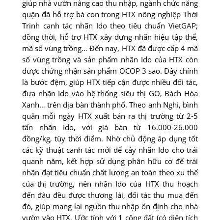
giúp nhà vườn nâng cao thu nhập, ngành chức năng
quận đã hỗ trợ bà con trong HTX nông nghiệp Thới
Trinh canh tác nhãn Ido theo tiêu chuẩn VietGAP;
đồng thời, hỗ trợ HTX xây dựng nhãn hiệu tập thể,
mã số vùng trồng… Ðến nay, HTX đã được cấp 4 mã
số vùng trồng và sản phẩm nhãn Ido của HTX còn
được chứng nhận sản phẩm OCOP 3 sao. Ðây chính
là bước đệm, giúp HTX tiếp cận được nhiều đối tác,
đưa nhãn Ido vào hệ thống siêu thị GO, Bách Hóa
Xanh… trên địa bàn thành phố. Theo anh Nghi, bình
quân mỗi ngày HTX xuất bán ra thị trường từ 2-5
tấn nhãn Ido, với giá bán từ 16.000-26.000
đồng/kg, tùy thời điểm. Nhờ chủ động áp dụng tốt
các kỹ thuật canh tác mới để cây nhãn Ido cho trái
quanh năm, kết hợp sử dụng phân hữu cơ để trái
nhãn đạt tiêu chuẩn chất lượng an toàn theo xu thế
của thị trường, nên nhãn Ido của HTX thu hoạch
đến đâu đều được thương lái, đối tác thu mua đến
đó, giúp mang lại nguồn thu nhập ổn định cho nhà
vườn vào HTX. Ước tính với 1 công đất (có diện tích