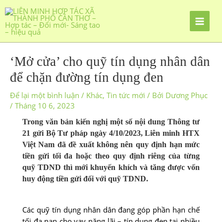
Nhảy
tới
nội
dung
‘Mở cửa’ cho quỹ tín dụng nhân dân
để chặn đường tín dụng đen
Để lại một bình luận
/
Khác
,
Tin tức mới
/ Bởi
Dương Phục
/
Tháng 10 6, 2023
Trong văn bản kiến nghị một số nội dung Thông tư
21 gửi Bộ Tư pháp ngày 4/10/2023, Liên minh HTX
Việt Nam đã đề xuất không nên quy định hạn mức
tiền gửi tối đa hoặc theo quy định riêng của từng
quỹ TDND thì mới khuyến khích và tăng được vốn
huy động tiền gửi đối với quỹ TDND.
Các quỹ tín dụng nhân dân đang góp phần hạn chế
tối đa nạn cho vay nặng lãi – tín dụng đen tại nhiều