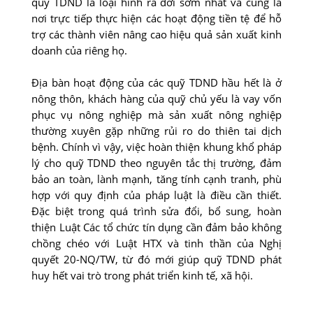
quỹ TDND là loại hình ra đời sớm nhất và cũng là
nơi trực tiếp thực hiện các hoạt động tiền tệ để hỗ
trợ các thành viên nâng cao hiệu quả sản xuất kinh
doanh của riêng họ.
Địa bàn hoạt động của các quỹ TDND hầu hết là ở
nông thôn, khách hàng của quỹ chủ yếu là vay vốn
phục vụ nông nghiệp mà sản xuất nông nghiệp
thường xuyên gặp những rủi ro do thiên tai dịch
bệnh. Chính vì vậy, việc hoàn thiện khung khổ pháp
lý cho quỹ TDND theo nguyên tắc thị trường, đảm
bảo an toàn, lành mạnh, tăng tính cạnh tranh, phù
hợp với quy định của pháp luật là điều cần thiết.
Đặc biệt trong quá trình sửa đổi, bổ sung, hoàn
thiện Luật Các tổ chức tín dụng cần đảm bảo không
chồng chéo với Luật HTX và tinh thần của Nghị
quyết 20-NQ/TW, từ đó mới giúp quỹ TDND phát
huy hết vai trò trong phát triển kinh tế, xã hội.