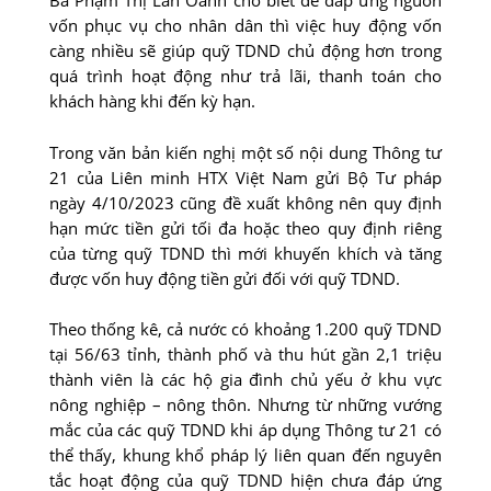
Bà Phạm Thị Lan Oanh cho biết để đáp ứng nguồn
vốn phục vụ cho nhân dân thì việc huy động vốn
càng nhiều sẽ giúp quỹ TDND chủ động hơn trong
quá trình hoạt động như trả lãi, thanh toán cho
khách hàng khi đến kỳ hạn.
Trong văn bản kiến nghị một số nội dung Thông tư
21 của Liên minh HTX Việt Nam gửi Bộ Tư pháp
ngày 4/10/2023 cũng đề xuất không nên quy định
hạn mức tiền gửi tối đa hoặc theo quy định riêng
của từng quỹ TDND thì mới khuyến khích và tăng
được vốn huy động tiền gửi đối với quỹ TDND.
Theo thống kê, cả nước có khoảng 1.200 quỹ TDND
tại 56/63 tỉnh, thành phố và thu hút gần 2,1 triệu
thành viên là các hộ gia đình chủ yếu ở khu vực
nông nghiệp – nông thôn. Nhưng từ những vướng
mắc của các quỹ TDND khi áp dụng Thông tư 21 có
thể thấy, khung khổ pháp lý liên quan đến nguyên
tắc hoạt động của quỹ TDND hiện chưa đáp ứng