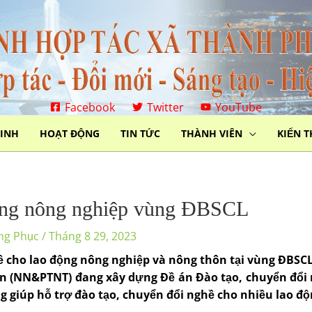
Facebook
Twitter
YouTube
MINH
HOẠT ĐỘNG
TIN TỨC
THÀNH VIÊN
KIẾN 
 động nông nghiệp vùng ÐBSCL
ng Phục
/
Tháng 8 29, 2023
 cho lao động nông nghiệp và nông thôn tại vùng ÐBSCL
ôn (NN&PTNT) đang xây dựng Ðề án Ðào tạo, chuyển đổi
 giúp hỗ trợ đào tạo, chuyển đổi nghề cho nhiều lao 