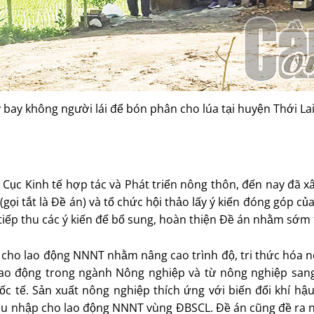
bay không người lái để bón phân cho lúa tại huyện Thới Lai
Cục Kinh tế hợp tác và Phát triển nông thôn, đến nay đã x
i tắt là Ðề án) và tổ chức hội thảo lấy ý kiến đóng góp củ
 tiếp thu các ý kiến để bổ sung, hoàn thiện Ðề án nhằm sớm
ổi cho lao động NNNT nhằm nâng cao trình độ, tri thức hóa
 lao động trong ngành Nông nghiệp và từ nông nghiệp san
c tế. Sản xuất nông nghiệp thích ứng với biến đổi khí hậ
hu nhập cho lao động NNNT vùng ÐBSCL. Ðề án cũng đề ra nh