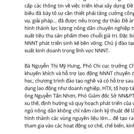
cấp các thông tin về việc triển khai xây dựng Ðề
biểu đã bày tỏ sự cần thiết phải tăng cường cô
vụ, giải pháp… đã được nêu trong dự thảo Ðề án
hình thành lực lượng nông dân chuyên nghiệp trê
xuất tiêu thụ sản phẩm theo chuỗi giá trị. Ðặc b
NNNT phát triển sinh kế bền vững. Chú ý đào tạo
xuất kinh doanh trong lĩnh vực NNNT.
Bà Nguyễn Thị Mỹ Hưng, Phó Chi cục trưởng Chi
khuyến khích và hỗ trợ lao động NNNT chuyển đ
học, chương trình đào tạo nghề và có hỗ trợ sau
dụng lao động như doanh nghiệp, HTX, tổ hợp tá
ông Nguyễn Tấn Nhơn, Phó Giám đốc Sở NN&PTNT
xu thế, định hướng và quy hoạch phát triển của 
ngũ nông dân không chỉ nắm rành kỹ thuật để làm
hình thành các vùng nguyên liệu lớn… để tạo ra 
tham gia vào các hoạt động sơ chế, chế biến, ki