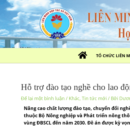
Nhảy
tới
nội
dung
TỔ CHỨC LIÊN 
Hỗ trợ đào tạo nghề cho lao
Để lại một bình luận
/
Khác
,
Tin tức mới
/ Bởi
Dươ
Nâng cao chất lượng đào tạo, chuyển đổi nghề
thuộc Bộ Nông nghiệp và Phát triển nông th
vùng ÐBSCL đến năm 2030. Ðề án được kỳ vọng