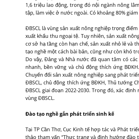
1,6 triệu lao động, trong đó nội ngành nông lâ
tập, làm việc ở nước ngoài. Có khoảng 80% giám
ÐBSCL là vùng sản xuất nông nghiệp trọng điểm c
xuất khẩu thu ngoại tệ. Tuy nhiên, sản xuất nô
cơ sở hạ tầng còn hạn chế, sản xuất nhỏ lẻ và 
tạo nghề một cách bài bản, cũng như còn khó tr
Do vậy, Ðảng và Nhà nước đã quan tâm có các 
nhanh, bền vững và chủ động thích ứng BÐKH.
Chuyển đổi sản xuất nông nghiệp sang phát triể
ÐBSCL, chủ động thích ứng BÐKH, Thủ tướng C
ÐBSCL giai đoạn 2022-2030. Trong đó, xác địn
vùng ÐBSCL.
Ðào tạo nghề gắn phát triển sinh kế
Tại TP Cần Thơ, Cục Kinh tế hợp tác và Phát tri
thảo tham vấn “Thực trạng và định hướng đào t