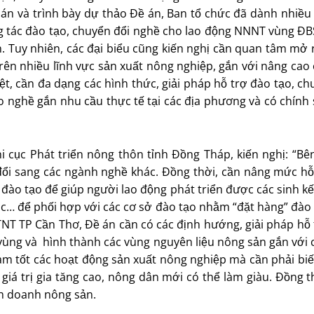
 án và trình bày dự thảo Ðề án, Ban tổ chức đã dành nhiều 
ng tác đào tạo, chuyển đổi nghề cho lao động NNNT vùng ÐB
. Tuy nhiên, các đại biểu cũng kiến nghị cần quan tâm mở
n nhiều lĩnh vực sản xuất nông nghiệp, gắn với nâng cao c
iệt, cần đa dạng các hình thức, giải pháp hỗ trợ đào tạo, c
 nghề gắn nhu cầu thực tế tại các địa phương và có chính 
 cục Phát triển nông thôn tỉnh Ðồng Tháp, kiến nghị: “Bên
ổi sang các ngành nghề khác. Ðồng thời, cần nâng mức hỗ
 đào tạo để giúp người lao động phát triển được các sinh kế
c… để phối hợp với các cơ sở đào tạo nhằm “đặt hàng” đào 
 TP Cần Thơ, Ðề án cần có các định hướng, giải pháp hỗ 
vùng và hình thành các vùng nguyên liệu nông sản gắn với c
 tốt các hoạt động sản xuất nông nghiệp mà cần phải biết b
giá trị gia tăng cao, nông dân mới có thể làm giàu. Ðồng 
nh doanh nông sản.