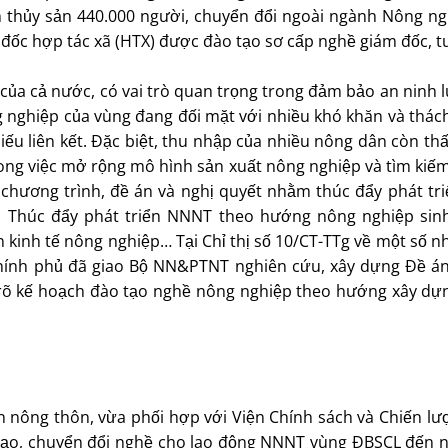
m thủy sản 440.000 người, chuyển đổi ngoài ngành Nông ngh
 đốc hợp tác xã (HTX) được đào tạo sơ cấp nghề giám đốc,
ủa cả nước, có vai trò quan trọng trong đảm bảo an ninh l
ng nghiệp của vùng đang đối mặt với nhiều khó khăn và thá
thiếu liên kết. Ðặc biệt, thu nhập của nhiều nông dân còn 
ong việc mở rộng mô hình sản xuất nông nghiệp và tìm kiếm
chương trình, đề án và nghị quyết nhằm thúc đẩy phát tr
 Thúc đẩy phát triển NNNT theo hướng nông nghiệp sinh 
n kinh tế nông nghiệp… Tại Chỉ thị số 10/CT-TTg về một số 
hính phủ đã giao Bộ NN&PTNT nghiên cứu, xây dựng Ðề án
h rõ kế hoạch đào tạo nghề nông nghiệp theo hướng xây dự
ển nông thôn, vừa phối hợp với Viện Chính sách và Chiến l
ạo, chuyển đổi nghề cho lao động NNNT vùng ÐBSCL đến nă