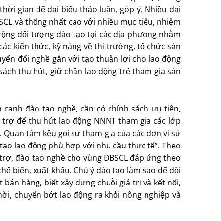
thời gian để đại biểu thảo luận, góp ý. Nhiều đại
SCL và thống nhất cao với nhiều mục tiêu, nhiệm
 rộng đối tượng đào tạo tại các địa phương nhằm
ác kiến thức, kỹ năng về thị trường, tổ chức sản
huyển đổi nghề gắn với tạo thuận lợi cho lao động
sách thu hút, giữ chân lao động trẻ tham gia sản
 cạnh đào tạo nghề, cần có chính sách ưu tiên,
 trợ để thu hút lao động NNNT tham gia các lớp
. Quan tâm kêu gọi sự tham gia của các đơn vị sử
tạo lao động phù hợp với nhu cầu thực tế”. Theo
trợ, đào tạo nghề cho vùng ÐBSCL đáp ứng theo
hế biến, xuất khẩu. Chú ý đào tạo làm sao để đội
án hàng, biết xây dựng chuỗi giá trị và kết nối,
thời, chuyển bớt lao động ra khỏi nông nghiệp và