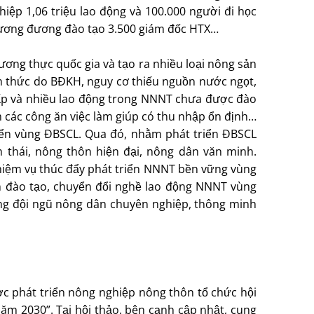
iệp 1,06 triệu lao động và 100.000 người đi học
 tương đương đào tạo 3.500 giám đốc HTX…
ương thực quốc gia và tạo ra nhiều loại nông sản
ch thức do BÐKH, nguy cơ thiếu nguồn nước ngọt,
thấp và nhiều lao động trong NNNT chưa được đào
 các công ăn việc làm giúp có thu nhập ổn định…
iển vùng ÐBSCL. Qua đó, nhằm phát triển ÐBSCL
thái, nông thôn hiện đại, nông dân văn minh.
nhiệm vụ thúc đẩy phát triển NNNT bền vững vùng
 đào tạo, chuyển đổi nghề lao động NNNT vùng
ng đội ngũ nông dân chuyên nghiệp, thông minh
ược phát triển nông nghiệp nông thôn tổ chức hội
m 2030”. Tại hội thảo, bên cạnh cập nhật, cung