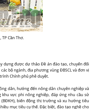
, TP Cần Thơ.
ây dựng được dự thảo Ðề án đào tạo, chuyển đổi
a các bộ ngành, địa phương vùng ÐBSCL và đơn vị
 trình Chính phủ phê duyệt.
 nông dân, hướng đến nông dân chuyên nghiệp và
g khu vực phi nông nghiệp, đáp ứng nhu cầu sử
u (BÐKH), biến động thị trường và xu hướng tiêu
iều mục tiêu cụ thể. Ðặc biệt, đào tạo nghề cho