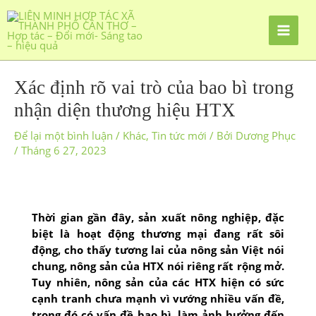
Xác định rõ vai trò của bao bì trong
nhận diện thương hiệu HTX
Để lại một bình luận
/
Khác
,
Tin tức mới
/ Bởi
Dương Phục
/
Tháng 6 27, 2023
Thời gian gần đây, sản xuất nông nghiệp, đặc
biệt là hoạt động thương mại đang rất sôi
động, cho thấy tương lai của nông sản Việt nói
chung, nông sản của HTX nói riêng rất rộng mở.
Tuy nhiên, nông sản của các HTX hiện có sức
cạnh tranh chưa mạnh vì vướng nhiều vấn đề,
trong đó có vấn đề bao bì, làm ảnh hưởng đến