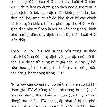
trình hoạt động của HTX cho thấy, Luật HTX năm
2012 chưa làm rõ được giao dịch nào được xem là
giao dịch nội bộ, giao dịch nào không phải là giao
dịch nội bộ, trên cơ sở đó khó thiết kế các chính
sách khuyến khích, hỗ trợ phù hợp cho HTX. Hiện,
giao dịch như thế nào là nội bộ vẫn đang chờ Chính
phủ hướng dẫn, quy định trong Dự thảo Luật HTX
(sửa đổi).
Theo PGS. TS. Chu Tiến Quang, nếu trong Dự thảo
Luật HTX (sửa đổi) quy định về giao dịch nội bộ thì
các HTX được sử dụng mức giá nào là hợp lý bởi
nếu theo giá thị trường thì thành viên, nông dân
còn cần gì hoạt động trong HTX?
“Như vậy cần có giá nội bộ để thành viên có lợi khi
tham gia HTX và cũng tránh tình trạng thực hiện giá
nội bộ nhưng theo kiểu một giá (giá thủy lợi nội
đồng) mà nhiều HTX đang gặp phải vì bị chi phối
bởi chính quyền địa phương”, PGS. TS Chu Tiến