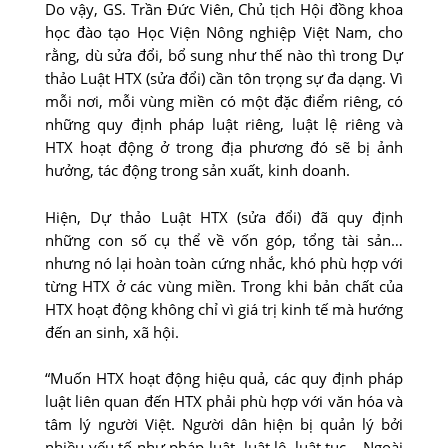
Do vậy, GS. Trần Đức Viên, Chủ tịch Hội đồng khoa
học đào tạo Học Viện Nông nghiệp Việt Nam, cho
rằng, dù sửa đổi, bổ sung như thế nào thì trong Dự
thảo Luật HTX (sửa đổi) cần tôn trọng sự đa dạng. Vì
mỗi nơi, mỗi vùng miền có một đặc điểm riêng, có
những quy định pháp luật riêng, luật lệ riêng và
HTX hoạt động ở trong địa phương đó sẽ bị ảnh
hưởng, tác động trong sản xuất, kinh doanh.
Hiện, Dự thảo Luật HTX (sửa đổi) đã quy định
những con số cụ thể về vốn góp, tổng tài sản…
nhưng nó lại hoàn toàn cứng nhắc, khó phù hợp với
từng HTX ở các vùng miền. Trong khi bản chất của
HTX hoạt động không chỉ vì giá trị kinh tế mà hướng
đến an sinh, xã hội.
“Muốn HTX hoạt động hiệu quả, các quy định pháp
luật liên quan đến HTX phải phù hợp với văn hóa và
tâm lý người Việt. Người dân hiện bị quản lý bởi
nhiều yếu tố như pháp luật, luật lệ, luật tục… Ngoài