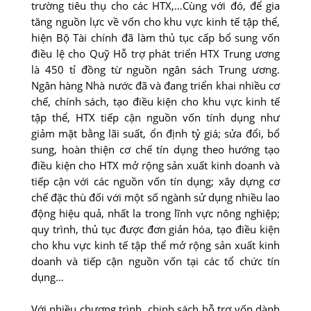
trường tiêu thụ cho các HTX,…Cùng với đó, để gia
tăng nguồn lực về vốn cho khu vực kinh tế tập thể,
hiện Bộ Tài chính đã làm thủ tục cấp bổ sung vốn
điều lệ cho Quỹ Hỗ trợ phát triển HTX Trung ương
là 450 tỉ đồng từ nguồn ngân sách Trung ương.
Ngân hàng Nhà nước đã và đang triển khai nhiều cơ
chế, chính sách, tạo điều kiện cho khu vực kinh tế
tập thể, HTX tiếp cận nguồn vốn tính dụng như
giảm mặt bằng lãi suất, ổn định tỷ giá; sửa đổi, bổ
sung, hoàn thiện cơ chế tín dụng theo hướng tạo
điều kiện cho HTX mở rộng sản xuất kinh doanh và
tiếp cận với các nguồn vốn tín dụng; xây dựng cơ
chế đặc thù đối với một số ngành sử dụng nhiều lao
động hiệu quả, nhất la trong lĩnh vực nông nghiệp;
quy trình, thủ tục được đơn giản hóa, tạo điều kiện
cho khu vực kinh tế tập thể mở rộng sản xuất kinh
doanh và tiếp cận nguồn vốn tại các tổ chức tín
dụng…
Với nhiều chương trình, chinh sách hỗ trợ vốn dành