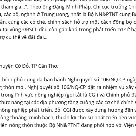
 tham gia…”. Theo ông Ðặng Minh Pháp, Chi cục trưởng Chi
u, các bộ, ngành ở Trung ương, nhất là Bộ NN&PTNT cùng B
ẫn, cùng các cơ chế, chính sách hỗ trợ một cách đồng bộ 
p tại vùng ÐBSCL đều còn gặp khó trong phát triển cơ sở 
rợ cụ thể về đất đai…
huyện Cờ Ðỏ, TP Cần Thơ.
 Chính phủ cũng đã ban hành Nghị quyết số 106/NQ-CP ngày
 thôn mới. Nghị quyết số 106/NQ-CP đặt ra nhiệm vụ xây 
X trong lĩnh vực nông nghiệp (gọi tắt là CGI) và Chính ph
chức năng tại các địa phương tăng cường các cơ chế chính 
 nông nghiệp phát triển. Bởi CGI được xây dựng hướng đến v
hông thoáng, minh bạch, thuận lợi cho sự phát triển bền vữn
triển nông thôn thuộc Bộ NN&PTNT đang phối hợp với Viện 