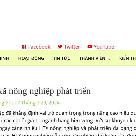
Facebook
Twitter
YouTube
MINH
HOẠT ĐỘNG
TIN TỨC
THÀNH VIÊN
KIẾN T
xã nông nghiệp phát triển
ng Phục
/
Tháng 7 29, 2024
ệp đã khẳng định vai trò quan trọng trong nâng cao hiệu q
nh các chuỗi giá trị ngành hàng bền vững. Với sự khuyến kh
c ngày càng nhiều HTX nông nghiệp và phát triển đa dạng 
iển các HTX nông nghiệp vẫn còn gặp nhiều khó khăn cần đư