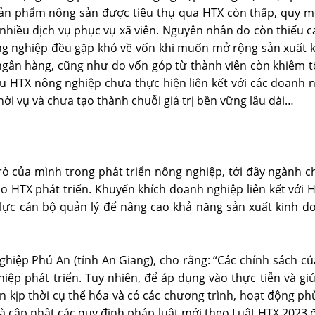
ệ sản phẩm nông sản được tiêu thụ qua HTX còn thấp, quy 
nhiều dịch vụ phục vụ xã viên. Nguyên nhân do còn thiếu cá
ng nghiệp đều gặp khó về vốn khi muốn mở rộng sản xuất k
 ngân hàng, cũng như do vốn góp từ thành viên còn khiêm t
u HTX nông nghiệp chưa thực hiện liên kết với các doanh n
hời vụ và chưa tạo thành chuỗi giá trị bền vững lâu dài…
rò của mình trong phát triển nông nghiệp, tới đây ngành c
cho HTX phát triển. Khuyến khích doanh nghiệp liên kết với 
 lực cán bộ quản lý để nâng cao khả năng sản xuất kinh 
iệp Phú An (tỉnh An Giang), cho rằng: “Các chính sách 
iệp phát triển. Tuy nhiên, để áp dụng vào thực tiễn và gi
kịp thời cụ thể hóa và có các chương trình, hoạt động phù
à cập nhật các quy định pháp luật mới theo Luật HTX 2023 