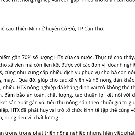
hệ cao Thiên Minh ở huyện Cờ Đỏ, TP Cần Thơ.
hiếm gần 70% số lượng HTX của cả nước. Thực tế cho thấy,
ho xã viên mà còn liên kết được với các đơn vị, doanh nghi
X, cũng như cung cấp nhiều dịch vụ phục vụ cho bà con nôn
g máy… Qua đó, giúp cho các xã viên và hộ nông dân khắc
, nhiều HTX nông nghiệp đã khẳng định vai trò không thể thi
 đảm bảo an toàn, chất lượng, tạo thuận lợi kết nối với 
 kết sản xuất gắn với tiêu thụ nông sản theo chuỗi giá trị 
hiệp, HTX đã phát huy vai trò tổ chức kinh tế tập thể cùng 
n, đồng đều về chất lượng.
an trọng trong phát triển nông nghiệp nhưng hiện việc phá