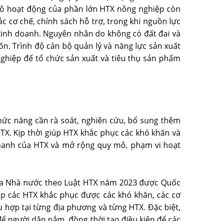
mô hoạt động của phần lớn HTX nông nghiệp còn
c cơ chế, chính sách hỗ trợ, trong khi nguồn lực
inh doanh. Nguyên nhân do không có đất đai và
ốn. Trình độ cán bộ quản lý và năng lực sản xuất
ghiệp để tổ chức sản xuất và tiêu thụ sản phẩm
hức năng cần rà soát, nghiên cứu, bổ sung thêm
HTX. Kịp thời giúp HTX khắc phục các khó khăn và
doanh của HTX và mở rộng quy mô, phạm vi hoạt
của Nhà nước theo Luật HTX năm 2023 được Quốc
úp các HTX khắc phục được các khó khăn, các cơ
 hợp tại từng địa phương và từng HTX. Ðặc biệt,
để người dân nắm, đồng thời tạo điều kiện để các