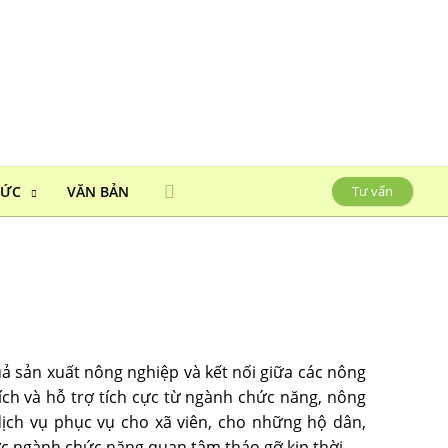
HỨC
VĂN BẢN
Tư vấn
uả sản xuất nông nghiệp và kết nối giữa các nông
ích và hỗ trợ tích cực từ ngành chức năng, nông
dịch vụ phục vụ cho xã viên, cho những hộ dân,
ợc ngành chức năng quan tâm tháo gỡ kịp thời.