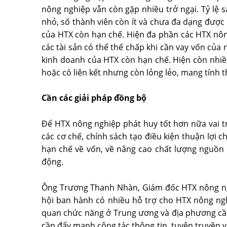
nông nghiệp vẫn còn gặp nhiều trở ngại. Tỷ l
nhỏ, số thành viên còn ít và chưa đa dạng được 
của HTX còn hạn chế. Hiện đa phần các HTX nô
các tài sản có thể thế chấp khi cần vay vốn của
kinh doanh của HTX còn hạn chế. Hiện còn nhiề
hoặc có liên kết nhưng còn lỏng lẻo, mang tính t
Cần các giải pháp đồng bộ
Ðể HTX nông nghiệp phát huy tốt hơn nữa vai t
các cơ chế, chính sách tạo điều kiện thuận lợi 
hạn chế về vốn, về nâng cao chất lượng nguồn
động.
Ông Trương Thanh Nhàn, Giám đốc HTX nông ngh
hội ban hành có nhiều hỗ trợ cho HTX nông ngh
quan chức năng ở Trung ương và địa phương cần 
cần đẩy mạnh công tác thông tin, tuyên truyền v