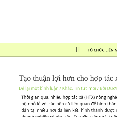
TỔ CHỨC LIÊN 
Tạo thuận lợi hơn cho hợp tác 
Để lại một bình luận
/
Khác
,
Tin tức mới
/ Bởi
Dươ
Thời gian qua, nhiều hợp tác xã (HTX) nông nghi
hộ nhỏ lẻ với các bên có liên quan để hình thà
dân tại nhiều nơi đã liên kết, hình thành đượ
doanh nghiệp có nhu cầu. Tuy vậy, việc phát tr