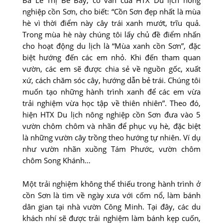
Bà Lê Thị Bé Bảy, cố vấn của HTX Du lịch nông
nghiệp cồn Sơn, cho biết: “Cồn Sơn đẹp nhất là mùa
hè vì thời điểm này cây trái xanh mướt, trĩu quả.
Trong mùa hè này chúng tôi lấy chủ đề điểm nhấn
cho hoạt động du lịch là “Mùa xanh cồn Sơn”, đặc
biệt hướng đến các em nhỏ. Khi đến tham quan
vườn, các em sẽ được chia sẻ về nguồn gốc, xuất
xứ, cách chăm sóc cây, hướng dẫn bẻ trái. Chúng tôi
muốn tạo những hành trình xanh để các em vừa
trải nghiệm vừa học tập về thiên nhiên”. Theo đó,
hiện HTX Du lịch nông nghiệp cồn Sơn đưa vào 5
vườn chôm chôm và nhãn để phục vụ hè, đặc biệt
là những vườn cây trồng theo hướng tự nhiên. Ví dụ
như vườn nhãn xuồng Tám Phước, vườn chôm
chôm Song Khánh…
Một trải nghiệm không thể thiếu trong hành trình ở
cồn Sơn là tìm về ngày xưa với cốm nổ, làm bánh
dân gian tại nhà vườn Công Minh. Tại đây, các du
khách nhí sẽ được trải nghiệm làm bánh kẹp cuốn,