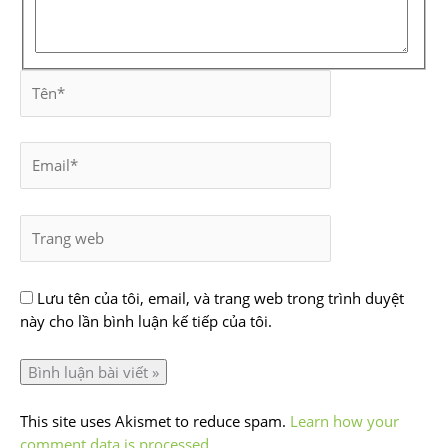
Lưu tên của tôi, email, và trang web trong trình duyệt
này cho lần bình luận kế tiếp của tôi.
This site uses Akismet to reduce spam.
Learn how your
comment data is processed.