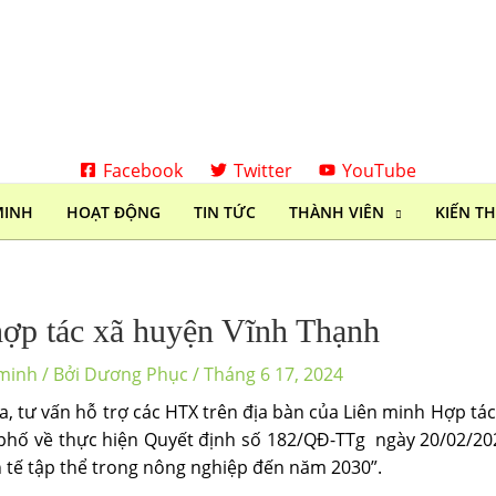
Facebook
Twitter
YouTube
MINH
HOẠT ĐỘNG
TIN TỨC
THÀNH VIÊN
KIẾN T
 hợp tác xã huyện Vĩnh Thạnh
 minh
/ Bởi
Dương Phục
/
Tháng 6 17, 2024
ra, tư vấn hỗ trợ các HTX trên địa bàn của Liên minh Hợp 
ố về thực hiện Quyết định số 182/QĐ-TTg ngày 20/02/20
h tế tập thể trong nông nghiệp đến năm 2030”.