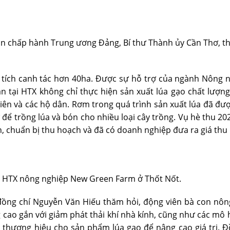
an chấp hành Trung ương Đảng, Bí thư Thành ủy Cần Thơ, 
 tích canh tác hơn 40ha. Được sự hỗ trợ của ngành Nông ng
dân tại HTX không chỉ thực hiện sản xuất lúa gạo chất lượ
 viên và các hộ dân. Rơm trong quá trình sản xuất lúa đã
để trồng lúa và bón cho nhiều loại cây trồng. Vụ hè thu 
ín, chuẩn bị thu hoạch và đã có doanh nghiệp đưa ra giá t
ại HTX nông nghiệp New Green Farm ở Thốt Nốt.
 đồng chí Nguyễn Văn Hiếu thăm hỏi, động viên bà con nôn
g cao gắn với giảm phát thải khí nhà kính, cũng như các m
g thương hiệu cho sản phẩm lúa gạo để nâng cao giá trị.