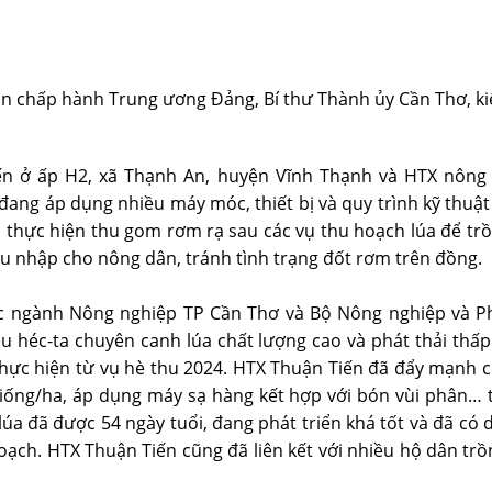
n chấp hành Trung ương Đảng, Bí thư Thành ủy Cần Thơ, kiể
n ở ấp H2, xã Thạnh An, huyện Vĩnh Thạnh và HTX nông
ng áp dụng nhiều máy móc, thiết bị và quy trình kỹ thuật 
ều thực hiện thu gom rơm rạ sau các vụ thu hoạch lúa để 
u nhập cho nông dân, tránh tình trạng đốt rơm trên đồng.
 ngành Nông nghiệp TP Cần Thơ và Bộ Nông nghiệp và Ph
iệu héc-ta chuyên canh lúa chất lượng cao và phát thải t
thực hiện từ vụ hè thu 2024. HTX Thuận Tiến đã đẩy mạnh cơ
 giống/ha, áp dụng máy sạ hàng kết hợp với bón vùi phân… 
úa đã được 54 ngày tuổi, đang phát triển khá tốt và đã có 
oạch. HTX Thuận Tiến cũng đã liên kết với nhiều hộ dân trồ