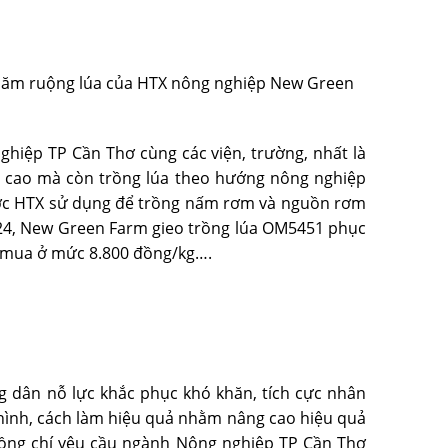
thăm ruộng lúa của HTX nông nghiệp New Green
hiệp TP Cần Thơ cùng các viện, trường, nhất là
ng cao mà còn trồng lúa theo hướng nông nghiệp
 được HTX sử dụng để trồng nấm rơm và nguồn rơm
2024, New Green Farm gieo trồng lúa OM5451 phục
hu mua ở mức 8.800 đồng/kg….
g dân nỗ lực khắc phục khó khăn, tích cực nhân
ô hình, cách làm hiệu quả nhằm nâng cao hiệu quả
 Đồng chí yêu cầu ngành Nông nghiệp TP Cần Thơ