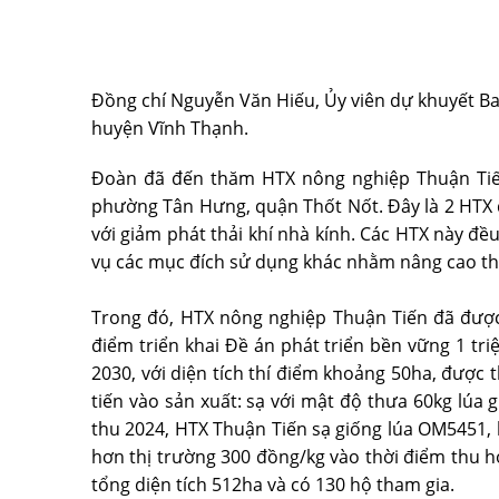
Đồng chí Nguyễn Văn Hiếu, Ủy viên dự khuyết Ba
huyện Vĩnh Thạnh.
Đoàn đã đến thăm HTX nông nghiệp Thuận Tiế
phường Tân Hưng, quận Thốt Nốt. Đây là 2 HTX đa
với giảm phát thải khí nhà kính. Các HTX này đ
vụ các mục đích sử dụng khác nhằm nâng cao th
Trong đó, HTX nông nghiệp Thuận Tiến đã được
điểm triển khai Đề án phát triển bền vững 1 tr
2030, với diện tích thí điểm khoảng 50ha, được 
tiến vào sản xuất: sạ với mật độ thưa 60kg lúa
thu 2024, HTX Thuận Tiến sạ giống lúa OM5451, l
hơn thị trường 300 đồng/kg vào thời điểm thu h
tổng diện tích 512ha và có 130 hộ tham gia.