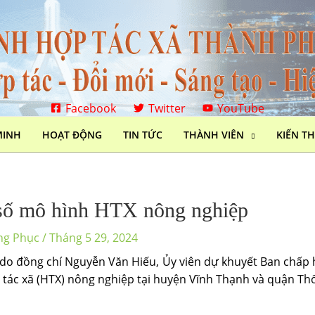
Facebook
Twitter
YouTube
MINH
HOẠT ĐỘNG
TIN TỨC
THÀNH VIÊN
KIẾN T
 số mô hình HTX nông nghiệp
ng Phục
/
Tháng 5 29, 2024
 do đồng chí Nguyễn Văn Hiếu, Ủy viên dự khuyết Ban chấp
ác xã (HTX) nông nghiệp tại huyện Vĩnh Thạnh và quận Thố