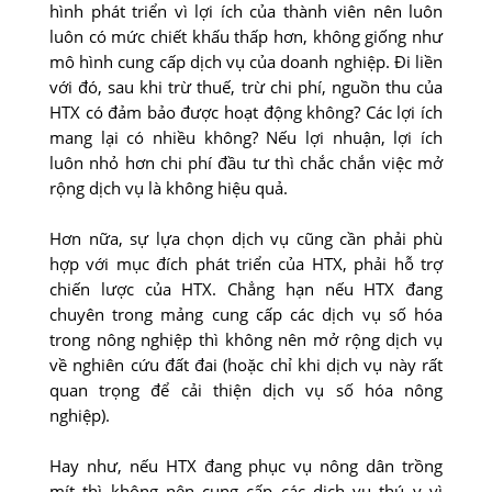
hình phát triển vì lợi ích của thành viên nên luôn
luôn có mức chiết khấu thấp hơn, không giống như
mô hình cung cấp dịch vụ của doanh nghiệp. Đi liền
với đó, sau khi trừ thuế, trừ chi phí, nguồn thu của
HTX có đảm bảo được hoạt động không? Các lợi ích
mang lại có nhiều không? Nếu lợi nhuận, lợi ích
luôn nhỏ hơn chi phí đầu tư thì chắc chắn việc mở
rộng dịch vụ là không hiệu quả.
Hơn nữa, sự lựa chọn dịch vụ cũng cần phải phù
hợp với mục đích phát triển của HTX, phải hỗ trợ
chiến lược của HTX. Chẳng hạn nếu HTX đang
chuyên trong mảng cung cấp các dịch vụ số hóa
trong nông nghiệp thì không nên mở rộng dịch vụ
về nghiên cứu đất đai (hoặc chỉ khi dịch vụ này rất
quan trọng để cải thiện dịch vụ số hóa nông
nghiệp).
Hay như, nếu HTX đang phục vụ nông dân trồng
mít thì không nên cung cấp các dịch vụ thú y vì