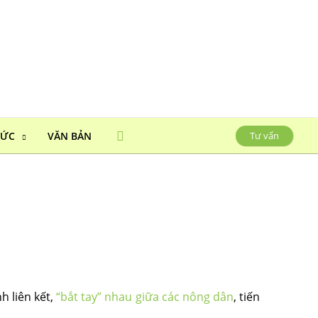
HỨC
VĂN BẢN
Tư vấn
h liên kết,
“bắt tay” nhau giữa các nông dân
, tiến