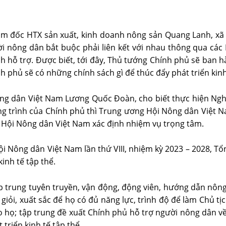
iám đốc HTX sản xuất, kinh doanh nông sản Quang Lanh, xã B
i nông dân bắt buộc phải liên kết với nhau thông qua các 
h hỗ trợ. Được biết, tới đây, Thủ tướng Chính phủ sẽ ban 
nh phủ sẽ có những chính sách gì để thúc đẩy phát triển kin
Nông dân Việt Nam Lương Quốc Đoàn, cho biết thực hiện Ngh
ơng trình của Chính phủ thì Trung ương Hội Nông dân Việt
à Hội Nông dân Việt Nam xác định nhiệm vụ trọng tâm.
Hội Nông dân Việt Nam lần thứ VIII, nhiệm kỳ 2023 – 2028, 
inh tế tập thể.
trung tuyên truyền, vận động, động viên, hướng dẫn nông dâ
t giỏi, xuất sắc để họ có đủ năng lực, trình độ để làm Chủ
cho họ; tập trung đề xuất Chính phủ hỗ trợ người nông dân
triển kinh tế tập thể.