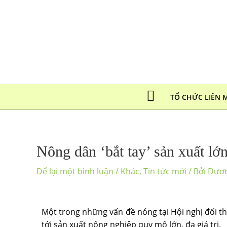
TỔ CHỨC LIÊN 
Nông dân ‘bắt tay’ sản xuất lớ
Để lại một bình luận
/
Khác
,
Tin tức mới
/ Bởi
Dươ
Một trong những vấn đề nóng tại Hội nghị đối t
tới sản xuất nông nghiệp quy mô lớn, đa giá trị.