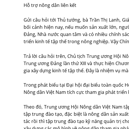
Hỗ trợ nông dân liên kết
Gửi câu hỏi tới Thủ tướng, bà Trần Thị Lanh, G
bối cảnh hiện nay, nếu muốn sản xuất lớn, ngườ
Đảng, Nhà nước quan tâm và có nhiều chính sác
triển kinh tế tập thể trong nông nghiệp. Vậy Chí
Trả lời câu hỏi trên, Chủ tịch Trung ương Hội 
Trung ương Đảng lần thứ XIII và thực hiện Chư
gia xây dựng kinh tế tập thể. Đây là nhiệm vụ m
Trong phát biểu tại Đại hội đại biểu toàn quốc 
Nông dân Việt Nam tích cực tham gia phát triển k
Theo đó, Trung ương Hội Nông dân Việt Nam tập 
tập trung đào tạo, đặc biệt là nông dân sản xuấ
tác rồi thì tập trung đào tạo kỹ năng quản trị 
xây dựng các mô hình về nông dân tham gia phát 