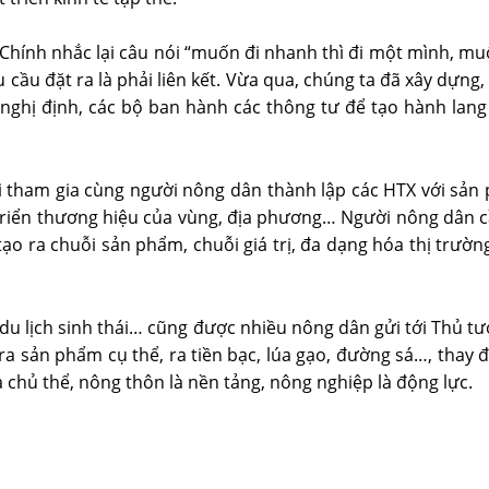
Chính nhắc lại câu nói “muốn đi nhanh thì đi một mình, muố
u cầu đặt ra là phải liên kết. Vừa qua, chúng ta đã xây dựn
nghị định, các bộ ban hành các thông tư để tạo hành lang 
i tham gia cùng người nông dân thành lập các HTX với sản 
 triển thương hiệu của vùng, địa phương… Người nông dân cần
tạo ra chuỗi sản phẩm, chuỗi giá trị, đa dạng hóa thị trườ
n, du lịch sinh thái… cũng được nhiều nông dân gửi tới Thủ
ải ra sản phẩm cụ thể, ra tiền bạc, lúa gạo, đường sá…, tha
à chủ thể, nông thôn là nền tảng, nông nghiệp là động lực.