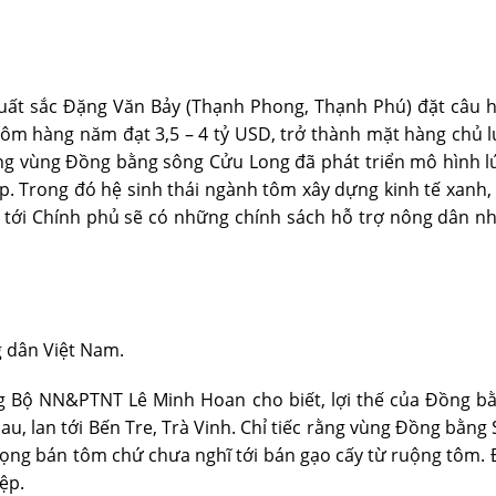
uất sắc Đặng Văn Bảy (Thạnh Phong, Thạnh Phú) đặt câu h
 tôm hàng năm đạt 3,5 – 4 tỷ USD, trở thành mặt hàng chủ 
ơng vùng Đồng bằng sông Cửu Long đã phát triển mô hình l
p. Trong đó hệ sinh thái ngành tôm xây dựng kinh tế xanh,
n tới Chính phủ sẽ có những chính sách hỗ trợ nông dân n
g dân Việt Nam.
ng Bộ NN&PTNT Lê Minh Hoan cho biết, lợi thế của Đồng b
Mau, lan tới Bến Tre, Trà Vinh. Chỉ tiếc rằng vùng Đồng bằ
ọng bán tôm chứ chưa nghĩ tới bán gạo cấy từ ruộng tôm. Đ
ệp.