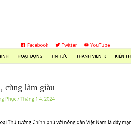
Facebook
Twitter
YouTube
MINH
HOẠT ĐỘNG
TIN TỨC
THÀNH VIÊN
KIẾN T
n, cùng làm giàu
ng Phục
/
Tháng 1 4, 2024
hoại Thủ tướng Chính phủ với nông dân Việt Nam là đẩy mạn