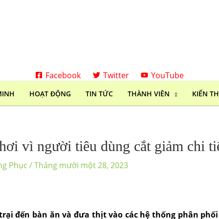
Facebook
Twitter
YouTube
MINH
HOẠT ĐỘNG
TIN TỨC
THÀNH VIÊN
KIẾN T
ơi vì người tiêu dùng cắt giảm chi ti
ng Phục
/
Tháng mười một 28, 2023
rại đến bàn ăn và đưa thịt vào các hệ thống phân phối