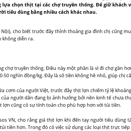
g lựa chọn thịt tại các chợ truyền thống. Để giữ khác
ười tiêu dùng bằng nhiều cách khác nhau.
ội), cho biết trước đây thỉnh thoảng gia đình chị cũng mua 
 không diễn ra.
g chợ truyền thống. Điều này một phần là vì đi chợ gần hơn
-50 nghìn đồng/kg. Đây là số tiền không hề nhỏ, giúp chị câ
cơm của người Việt, trước đây thịt lợn chiếm tỷ lệ khoảng 60
 của người dân đang bị ảnh hưởng bởi nền kinh tế chưa t
 lợn cũng có sự tính toán cho phù hợp hơn với túi tiền.
 VN, cho rằng giá thịt lợn khi đến tay người tiêu dùng tă
 tiền hơn. Trong đó có việc sử dụng các loại thịt trực tiếp 