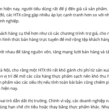
iện hiện nay, người tiêu dùng rất để ý đến giá cả sản phẩ
 đó, các HTX cũng gặp nhiều áp lực cạnh tranh hơn so với n
anh nghiệp.
khách hàng cụ thể hơn như có các chương trình trợ giá, ch
ạnh hình thức bán hàng trực tuyến để mở rộng tệp khách hàn
với nhau để tăng nguồn vốn, tăng mạng lưới bán hàng và tă
Hà Nội, cho rằng một HTX thì rất khó gánh chi phí từ sản 
n vị trí để mở các cửa hàng thực phẩm sạch nên khó thu hú
n phẩm vào các siêu thị nếu tính toán bài bản cũng chiếm p
 hiện nay.
ai trò dẫn dắt thị trường. Chính vì vậy, các doanh nghiệp
 dùng hạn chế chi tiêu hoặc thay bằng thực phẩm khác. N