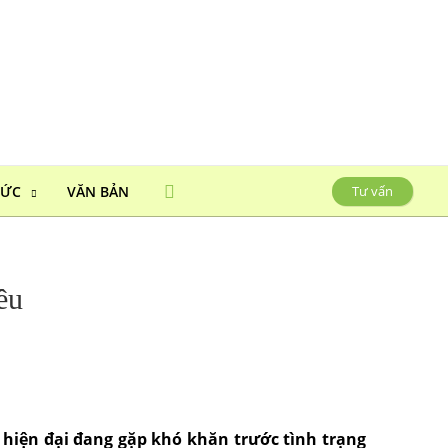
HỨC
VĂN BẢN
Tư vấn
êu
 hiện đại đang gặp khó khăn trước tình trạng