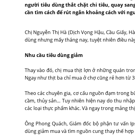
người tiêu dùng thắt chặt chi tiêu, quay san
cần tìm cách để rút ngắn khoảng cách với ng
Chị Nguyễn Thị Hà (Dịch Vọng Hậu, Cầu Giấy, Hà N
dùng nhưng mấy tháng nay, tuyệt nhiên điều này
Nhu cầu tiêu dùng giảm
Thay vào đó, chị mua thịt lợn ở những quán tron
Ngay như thịt ba chỉ mua ở chợ cũng rẻ hơn từ 30
Theo các chuyên gia, cơ cấu nguồn đạm trong bữa 
cầm, thủy sản… Tuy nhiên hiện nay do thu nhập
các loại thực phẩm khác. Và ngay trong mảng thịt
Ông Phong Quách, Giám đốc bộ phận tư vấn Ipsos
dùng giảm mua và tìm nguồn cung thay thế hợp túi