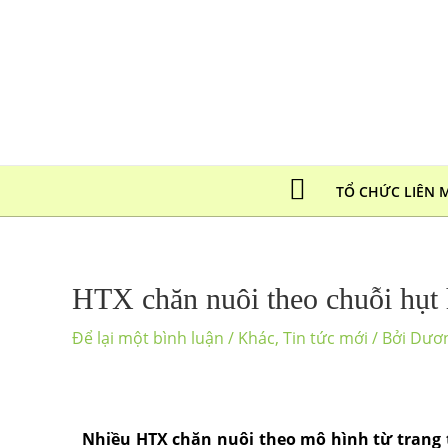
TỔ CHỨC LIÊN 
HTX chăn nuôi theo chuỗi hụt h
Để lại một bình luận
/
Khác
,
Tin tức mới
/ Bởi
Dươ
Nhiều HTX chăn nuôi theo mô hình từ trang t