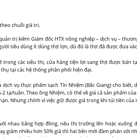
heo chuỗi giá trị.
uản trị kiêm Giám đốc HTX nông nghiệp – dịch vụ – thương 
ời tiêu dùng ít dùng thịt lợn, dù đó là thịt đã được đưa vào
ế trong các siêu thị, cửa hàng tiện lợi sang thịt được bán
u thụ tại các hệ thống phân phối hiện đại.
dịch vụ thực phẩm sạch Tín Nhiệm (Bắc Giang) cho biết, 
 1,5-2 tạ/tuần. Theo ông Nhiệm, có thể về giá cả sản phẩm c
hạn. Nhưng chính vì việc giữ được giá trong khi túi tiền của
c với nhau bằng hợp đồng, nếu thị trường lên hoặc xuống d
ay giảm nhiều hơn 50% giá thì hai bên mới đàm phán với nha