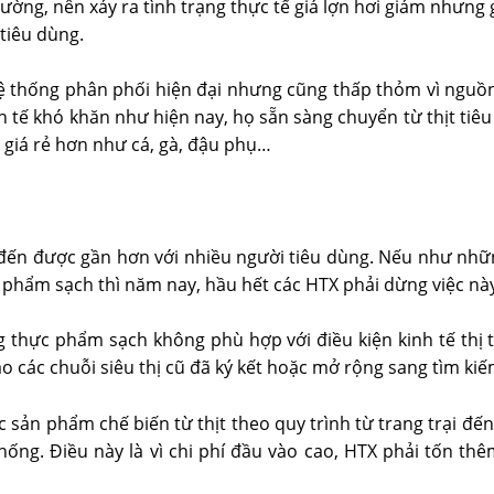
ờng, nên xảy ra tình trạng thực tế giá lợn hơi giảm nhưng gi
tiêu dùng.
 hệ thống phân phối hiện đại nhưng cũng thấp thỏm vì ngu
 tế khó khăn như hiện nay, họ sẵn sàng chuyển từ thịt tiêu
giá rẻ hơn như cá, gà, đậu phụ…
 đến được gần hơn với nhiều người tiêu dùng. Nếu như nhữ
c phẩm sạch thì năm nay, hầu hết các HTX phải dừng việc này 
 thực phẩm sạch không phù hợp với điều kiện kinh tế thị 
vào các chuỗi siêu thị cũ đã ký kết hoặc mở rộng sang tìm k
c sản phẩm chế biến từ thịt theo quy trình từ trang trại đến
ống. Điều này là vì chi phí đầu vào cao, HTX phải tốn thêm