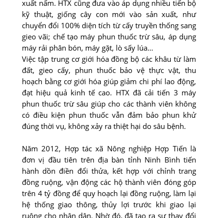
xuất nấm. HTX cũng đưa vào áp dụng nhiều tiến bộ
kỹ thuật, giống cây con mới vào sản xuất, như
chuyển đổi 100% diện tích từ cấy truyền thống sang
gieo vãi; chế tạo máy phun thuốc trừ sâu, áp dụng
máy rải phân bón, máy gặt, lò sấy lúa…
Việc tập trung cơ giới hóa đồng bộ các khâu từ làm
đất, gieo cấy, phun thuốc bảo vệ thực vật, thu
hoạch bằng cơ giới hóa giúp giảm chi phí lao động,
đạt hiệu quả kinh tế cao. HTX đã cải tiến 3 máy
phun thuốc trừ sâu giúp cho các thành viên không
có điều kiện phun thuốc vẫn đảm bảo phun khử
đúng thời vụ, không xảy ra thiệt hại do sâu bệnh.
Năm 2012, Hợp tác xã Nông nghiệp Hợp Tiến là
đơn vị đầu tiên trên địa bàn tỉnh Ninh Bình tiến
hành dồn điền đổi thửa, kết hợp với chỉnh trang
đồng ruộng, vận động các hộ thành viên đóng góp
trên 4 tỷ đồng để quy hoạch lại đồng ruộng, làm lại
hệ thống giao thông, thủy lợi trước khi giao lại
ruộng cho nhân dân. Nhờ đó, đã tạo ra sự thay đổi