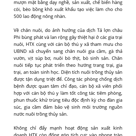
mượn mặt bằng dạy nghề, sản xuất, chế biến hàng
cói, bèo bồng khô xuất khẩu tạo việc làm cho cho
500 lao động nông nhàn.
Về chăn nuôi, do ảnh hưởng của dịch Tả lợn châu
Phi bùng phát và lan rộng gây thiệt hại ở các gia trại
nuôi, HTX cùng với cán bộ thú y xã tham mưu cho
UBND xã chuyển sang chăn nuôi gia cầm, gà thả
vườn, vịt súp bơ, nuôi bò thịt, bò sinh sản. Chăn
nuôi tiếp tục phát triển theo hướng trang trại, gia
trại, an toàn sinh học. Diện tích nuôi trồng thủy sản
được tận dụng triệt để. Công tác phòng chống dịch
bệnh được quan tâm chỉ đạo, cán bộ xã viên phối
hợp với cán bộ thú y làm tốt công tác tiêm phòng,
phun thuốc khử trùng tiêu độc định kỳ cho đàn gia
súc, gia cầm đảm bảo vệ sinh môi trường nguồn
nước nuôi trồng thủy sản.
Không chỉ đẩy mạnh hoạt động sản xuất kinh
doanh HTX còn đống góp tích cực vào phong trào