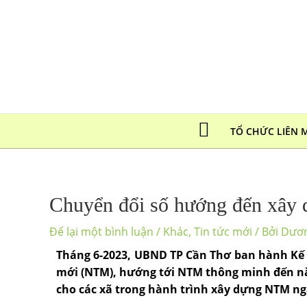
Nhảy
tới
nội
dung
TỔ CHỨC LIÊN 
Chuyển đổi số hướng đến xây
Để lại một bình luận
/
Khác
,
Tin tức mới
/ Bởi
Dươ
Tháng 6-2023, UBND TP Cần Thơ ban hành Kế 
mới (NTM), hướng tới NTM thông minh đến năm
cho các xã trong hành trình xây dựng NTM ng