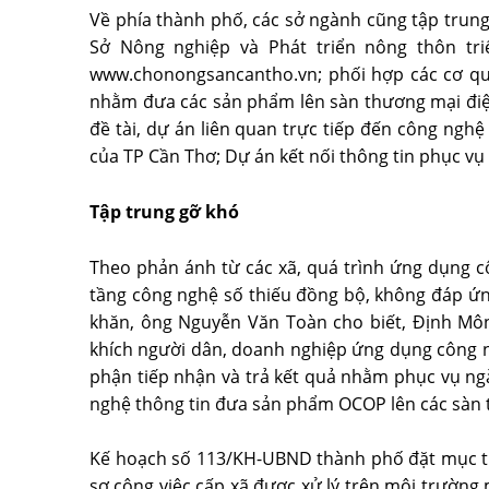
Về phía thành phố, các sở ngành cũng tập trung
Sở Nông nghiệp và Phát triển nông thôn tri
www.chonongsancantho.vn; phối hợp các cơ qua
nhằm đưa các sản phẩm lên sàn thương mại điệ
đề tài, dự án liên quan trực tiếp đến công ng
của TP Cần Thơ; Dự án kết nối thông tin phục vụ
Tập trung gỡ khó
Theo phản ánh từ các xã, quá trình ứng dụng c
tầng công nghệ số thiếu đồng bộ, không đáp ứn
khăn, ông Nguyễn Văn Toàn cho biết, Định Môn
khích người dân, doanh nghiệp ứng dụng công ngh
phận tiếp nhận và trả kết quả nhằm phục vụ ng
nghệ thông tin đưa sản phẩm OCOP lên các sàn 
Kế hoạch số 113/KH-UBND thành phố đặt mục tiê
sơ công việc cấp xã được xử lý trên môi trường m