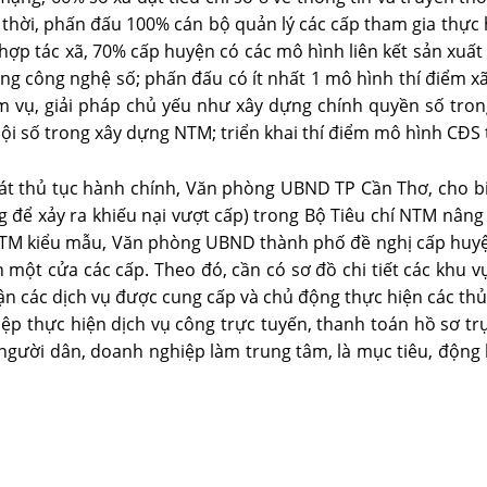
 thời, phấn đấu 100% cán bộ quản lý các cấp tham gia thự
 hợp tác xã, 70% cấp huyện có các mô hình liên kết sản xuất
ụng công nghệ số; phấn đấu có ít nhất 1 mô hình thí điểm x
ệm vụ, giải pháp chủ yếu như xây dựng chính quyền số tron
ã hội số trong xây dựng NTM; triển khai thí điểm mô hình C
hủ tục hành chính, Văn phòng UBND TP Cần Thơ, cho biết: Đ
ể xảy ra khiếu nại vượt cấp) trong Bộ Tiêu chí NTM nâng ca
NTM kiểu mẫu, Văn phòng UBND thành phố đề nghị cấp huyện,
 một cửa các cấp. Theo đó, cần có sơ đồ chi tiết các khu v
ận các dịch vụ được cung cấp và chủ động thực hiện các th
p thực hiện dịch vụ công trực tuyến, thanh toán hồ sơ trực
 người dân, doanh nghiệp làm trung tâm, là mục tiêu, động 