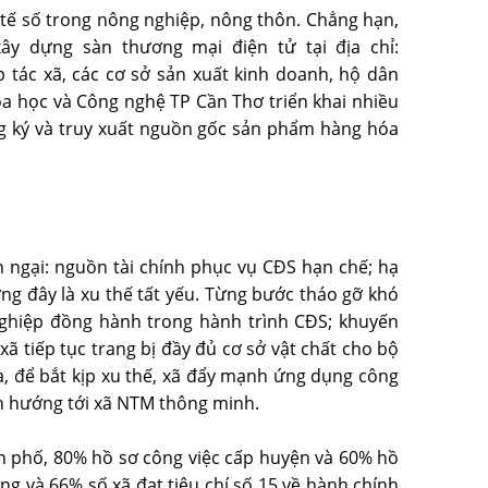
 tế số trong nông nghiệp, nông thôn. Chẳng hạn,
ây dựng sàn thương mại điện tử tại địa chỉ:
tác xã, các cơ sở sản xuất kinh doanh, hộ dân
 học và Công nghệ TP Cần Thơ triển khai nhiều
ng ký và truy xuất nguồn gốc sản phẩm hàng hóa
 ngại: nguồn tài chính phục vụ CĐS hạn chế; hạ
g đây là xu thế tất yếu. Từng bước tháo gỡ khó
nghiệp đồng hành trong hành trình CĐS; khuyến
ã tiếp tục trang bị đầy đủ cơ sở vật chất cho bộ
, để bắt kịp xu thế, xã đẩy mạnh ứng dụng công
h hướng tới xã NTM thông minh.
h phố, 80% hồ sơ công việc cấp huyện và 60% hồ
ông và 66% số xã đạt tiêu chí số 15 về hành chính