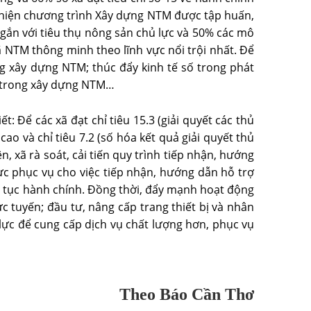
c hiện chương trình Xây dựng NTM được tập huấn,
 gắn với tiêu thụ nông sản chủ lực và 50% các mô
ã NTM thông minh theo lĩnh vực nổi trội nhất. Để
g xây dựng NTM; thúc đẩy kinh tế số trong phát
ĐS trong xây dựng NTM…
ể các xã đạt chỉ tiêu 15.3 (giải quyết các thủ
o và chỉ tiêu 7.2 (số hóa kết quả giải quyết thủ
 xã rà soát, cải tiến quy trình tiếp nhận, hướng
ực phục vụ cho việc tiếp nhận, hướng dẫn hỗ trợ
ủ tục hành chính. Đồng thời, đẩy mạnh hoạt động
 tuyến; đầu tư, nâng cấp trang thiết bị và nhân
lực để cung cấp dịch vụ chất lượng hơn, phục vụ
Theo Báo Cần Thơ