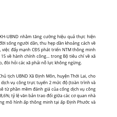
3/KH-UBND nhằm tăng cường hiệu quả thực hiện
đời sống người dân, thu hẹp dần khoảng cách về
5, việc đẩy mạnh CĐS phát triển NTM thông minh
số 15 về hành chính công… trong Bộ tiêu chí về xã
o, đòi hỏi các xã phải nỗ lực không ngừng.
 Chủ tịch UBND Xã Định Môn, huyện Thới Lai, cho
ịch vụ công trực tuyến 2 mức độ (toàn trình và
 kê từ phần mềm đánh giá của cổng dịch vụ công
8,6%; tỷ lệ văn bản trao đổi giữa các cơ quan nhà
ng mô hình ấp thông minh tại ấp Định Phước và