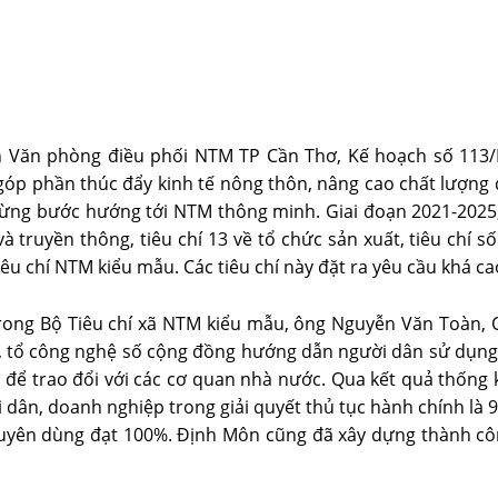
h Văn phòng điều phối NTM TP Cần Thơ, Kế hoạch số 11
góp phần thúc đẩy kinh tế nông thôn, nâng cao chất lượng 
, từng bước hướng tới NTM thông minh. Giai đoạn 2021-202
và truyền thông, tiêu chí 13 về tổ chức sản xuất, tiêu chí 
êu chí NTM kiểu mẫu. Các tiêu chí này đặt ra yêu cầu khá ca
 trong Bộ Tiêu chí xã NTM kiểu mẫu, ông Nguyễn Văn Toàn,
, tổ công nghệ số cộng đồng hướng dẫn người dân sử dụng d
 để trao đổi với các cơ quan nhà nước. Qua kết quả thống
 dân, doanh nghiệp trong giải quyết thủ tục hành chính là 9
chuyên dùng đạt 100%. Định Môn cũng đã xây dựng thành cô