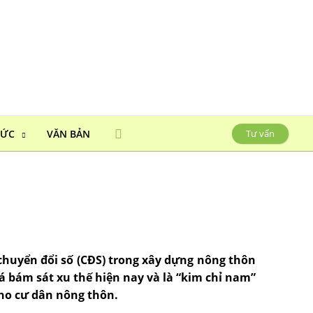
HỨC
VĂN BẢN
Tư vấn
huyển đổi số (CĐS) trong xây dựng nông thôn
 bám sát xu thế hiện nay và là “kim chỉ nam”
cho cư dân nông thôn.