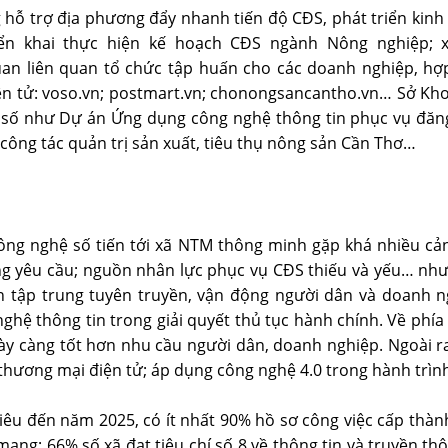
 hỗ trợ địa phương đẩy nhanh tiến độ CĐS, phát triển kinh
ển khai thực hiện kế hoạch CĐS ngành Nông nghiệp; x
n liên quan tổ chức tập huấn cho các doanh nghiệp, hợp 
n tử: voso.vn; postmart.vn; chonongsancantho.vn… Sở Khoa
hệ số như Dự án Ứng dụng công nghệ thông tin phục vụ đă
 công tác quản trị sản xuất, tiêu thụ nông sản Cần Thơ…
ông nghệ số tiến tới xã NTM thông minh gặp khá nhiều cản
g yêu cầu; nguồn nhân lực phục vụ CĐS thiếu và yếu… nhưn
 tập trung tuyên truyền, vận động người dân và doanh 
ệ thông tin trong giải quyết thủ tục hành chính. Về phía x
ày càng tốt hơn nhu cầu người dân, doanh nghiệp. Ngoài ra
thương mại điện tử; áp dụng công nghệ 4.0 trong hành trìn
u đến năm 2025, có ít nhất 90% hồ sơ công việc cấp thàn
ạng; 66% số xã đạt tiêu chí số 8 về thông tin và truyền th