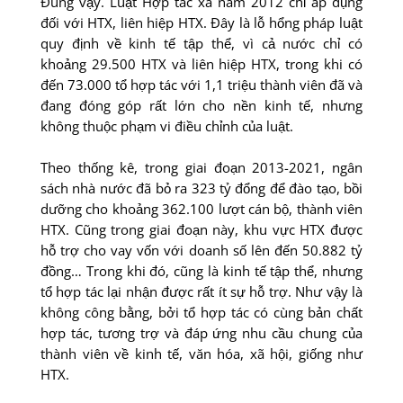
Đúng vậy. Luật Hợp tác xã năm 2012 chỉ áp dụng
đối với HTX, liên hiệp HTX. Đây là lỗ hổng pháp luật
quy định về kinh tế tập thể, vì cả nước chỉ có
khoảng 29.500 HTX và liên hiệp HTX, trong khi có
đến 73.000 tổ hợp tác với 1,1 triệu thành viên đã và
đang đóng góp rất lớn cho nền kinh tế, nhưng
không thuộc phạm vi điều chỉnh của luật.
Theo thống kê, trong giai đoạn 2013-2021, ngân
sách nhà nước đã bỏ ra 323 tỷ đổng để đào tạo, bồi
dưỡng cho khoảng 362.100 lượt cán bộ, thành viên
HTX. Cũng trong giai đoạn này, khu vực HTX được
hỗ trợ cho vay vốn với doanh số lên đến 50.882 tỷ
đồng… Trong khi đó, cũng là kinh tế tập thể, nhưng
tổ hợp tác lại nhận được rất ít sự hỗ trợ. Như vậy là
không công bằng, bởi tổ hợp tác có cùng bản chất
hợp tác, tương trợ và đáp ứng nhu cầu chung của
thành viên về kinh tế, văn hóa, xã hội, giống như
HTX.