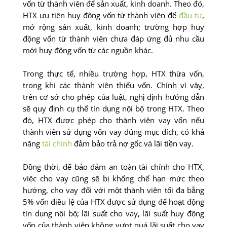
vốn từ thành viên để sản xuất, kinh doanh. Theo đó,
HTX ưu tiên huy động vốn từ thành viên để
đầu tư
,
mở rộng sản xuất, kinh doanh; trường hợp huy
động vốn từ thành viên chưa đáp ứng đủ nhu cầu
mới huy động vốn từ các nguồn khác.
Trong thực tế, nhiều trường hợp, HTX thừa vốn,
trong khi các thành viên thiếu vốn. Chính vì vậy,
trên cơ sở cho phép của luật, nghị định hướng dẫn
sẽ quy định cụ thể tín dụng nội bộ trong HTX. Theo
đó, HTX được phép cho thành viên vay vốn nếu
thành viên sử dụng vốn vay đúng mục đích, có khả
năng
tài chính
đảm bảo trả nợ gốc và lãi tiền vay.
Đồng thời, để bảo đảm an toàn tài chính cho HTX,
việc cho vay cũng sẽ bị khống chế hạn mức theo
hướng, cho vay đối với một thành viên tối đa bằng
5% vốn điều lệ của HTX được sử dụng để hoạt động
tín dụng nội bộ; lãi suất cho vay, lãi suất huy động
vốn của thành viên không vượt quá lãi suất cho vay