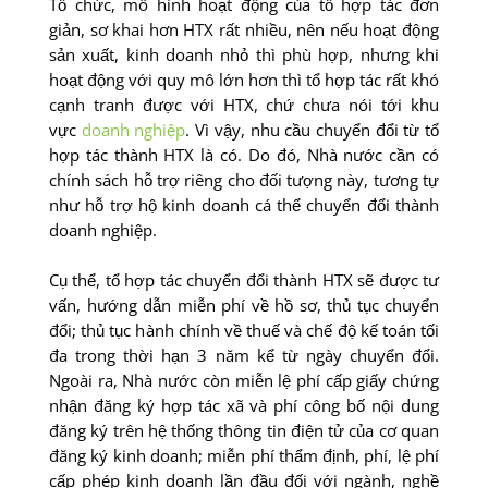
Tổ chức, mô hình hoạt động của tổ hợp tác đơn
giản, sơ khai hơn HTX rất nhiều, nên nếu hoạt động
sản xuất, kinh doanh nhỏ thì phù hợp, nhưng khi
hoạt động với quy mô lớn hơn thì tổ hợp tác rất khó
cạnh tranh được với HTX, chứ chưa nói tới khu
vực
doanh nghiệp
. Vì vậy, nhu cầu chuyển đổi từ tổ
hợp tác thành HTX là có. Do đó, Nhà nước cần có
chính sách hỗ trợ riêng cho đối tượng này, tương tự
như hỗ trợ hộ kinh doanh cá thể chuyển đổi thành
doanh nghiệp.
Cụ thể, tổ hợp tác chuyển đổi thành HTX sẽ được tư
vấn, hướng dẫn miễn phí về hồ sơ, thủ tục chuyển
đổi; thủ tục hành chính về thuế và chế độ kế toán tối
đa trong thời hạn 3 năm kể từ ngày chuyển đổi.
Ngoài ra, Nhà nước còn miễn lệ phí cấp giấy chứng
nhận đăng ký hợp tác xã và phí công bố nội dung
đăng ký trên hệ thống thông tin điện tử của cơ quan
đăng ký kinh doanh; miễn phí thẩm định, phí, lệ phí
cấp phép kinh doanh lần đầu đối với ngành, nghề