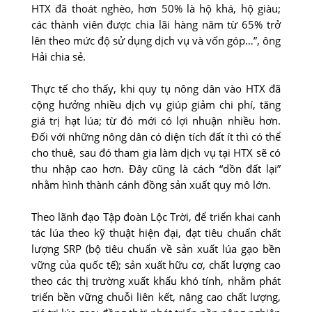
HTX đã thoát nghèo, hơn 50% là hộ khá, hộ giàu;
các thành viên được chia lãi hàng năm từ 65% trở
lên theo mức độ sử dụng dịch vụ và vốn góp…”, ông
Hải chia sẻ.
Thực tế cho thấy, khi quy tụ nông dân vào HTX đã
cộng hưởng nhiều dịch vụ giúp giảm chi phí, tăng
giá trị hạt lúa; từ đó mới có lợi nhuận nhiều hơn.
Đối với những nông dân có diện tích đất ít thì có thể
cho thuê, sau đó tham gia làm dịch vụ tại HTX sẽ có
thu nhập cao hơn. Đây cũng là cách “dồn đất lại”
nhằm hình thành cánh đồng sản xuất quy mô lớn.
Theo lãnh đạo Tập đoàn Lộc Trời, để triển khai canh
tác lúa theo kỹ thuật hiện đại, đạt tiêu chuẩn chất
lượng SRP (bộ tiêu chuẩn về sản xuất lúa gạo bền
vững của quốc tế); sản xuất hữu cơ, chất lượng cao
theo các thị trường xuất khẩu khó tính, nhằm phát
triển bền vững chuỗi liên kết, nâng cao chất lượng,