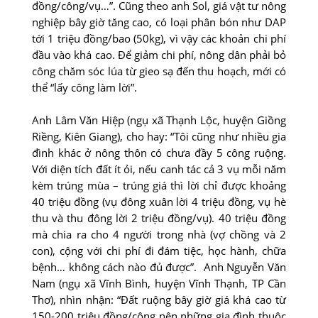
đồng/công/vụ…”. Cũng theo anh Sol, giá vật tư nông
nghiệp bây giờ tăng cao, có loại phân bón như DAP
tới 1 triệu đồng/bao (50kg), vì vậy các khoản chi phí
đầu vào khá cao. Để giảm chi phí, nông dân phải bỏ
công chăm sóc lúa từ gieo sạ đến thu hoạch, mới có
thể “lấy công làm lời”.
Anh Lâm Văn Hiệp (ngụ xã Thạnh Lộc, huyện Giồng
Riềng, Kiên Giang), cho hay: “Tôi cũng như nhiều gia
đình khác ở nông thôn có chưa đầy 5 công ruộng.
Với diện tích đất ít ỏi, nếu canh tác cả 3 vụ mỗi năm
kèm trúng mùa – trúng giá thì lời chỉ được khoảng
40 triệu đồng (vụ đông xuân lời 4 triệu đồng, vụ hè
thu và thu đông lời 2 triệu đồng/vụ). 40 triệu đồng
mà chia ra cho 4 người trong nhà (vợ chồng và 2
con), cộng với chi phí đi đám tiệc, học hành, chữa
bệnh… không cách nào đủ được”. Anh Nguyễn Văn
Nam (ngụ xã Vĩnh Bình, huyện Vĩnh Thạnh, TP Cần
Thơ), nhìn nhận: “Đất ruộng bây giờ giá khá cao từ
150-200 triệu đồng/công nên những gia đình thuộc