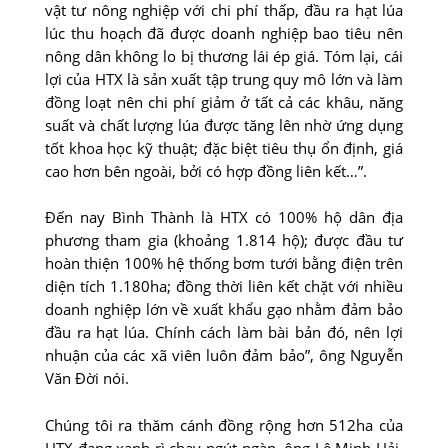
vật tư nông nghiệp với chi phí thấp, đầu ra hạt lúa
lúc thu hoạch đã được doanh nghiệp bao tiêu nên
nông dân không lo bị thương lái ép giá. Tóm lại, cái
lợi của HTX là sản xuất tập trung quy mô lớn và làm
đồng loạt nên chi phí giảm ở tất cả các khâu, năng
suất và chất lượng lúa được tăng lên nhờ ứng dụng
tốt khoa học kỹ thuật; đặc biệt tiêu thụ ổn định, giá
cao hơn bên ngoài, bởi có hợp đồng liên kết…”.
Đến nay Bình Thành là HTX có 100% hộ dân địa
phương tham gia (khoảng 1.814 hộ); được đầu tư
hoàn thiện 100% hệ thống bơm tưới bằng điện trên
diện tích 1.180ha; đồng thời liên kết chặt với nhiều
doanh nghiệp lớn về xuất khẩu gạo nhằm đảm bảo
đầu ra hạt lúa. Chính cách làm bài bản đó, nên lợi
nhuận của các xã viên luôn đảm bảo”, ông Nguyễn
Văn Đời nói.
Chúng tôi ra thăm cánh đồng rộng hơn 512ha của
HTX đang xanh rì chạy ngút ngàn, ông Lê Minh Hải,