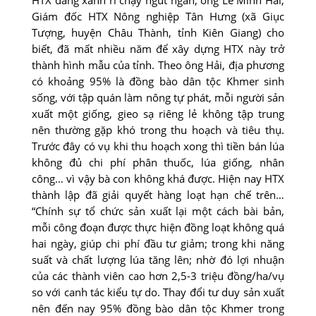
Giám đốc HTX Nông nghiệp Tân Hưng (xã Giục
Tượng, huyện Châu Thành, tỉnh Kiên Giang) cho
biết, đã mất nhiều năm để xây dựng HTX này trở
thành hình mẫu của tỉnh. Theo ông Hải, địa phương
có khoảng 95% là đồng bào dân tộc Khmer sinh
sống, với tập quán làm nông tự phát, mỗi người sản
xuất một giống, gieo sạ riêng lẻ không tập trung
nên thường gặp khó trong thu hoạch và tiêu thụ.
Trước đây có vụ khi thu hoạch xong thì tiền bán lúa
không đủ chi phí phân thuốc, lúa giống, nhân
công… vì vậy bà con không khá được. Hiện nay HTX
thành lập đã giải quyết hàng loạt hạn chế trên…
“Chính sự tổ chức sản xuất lại một cách bài bản,
mỗi công đoạn được thực hiện đồng loạt không quá
hai ngày, giúp chi phí đầu tư giảm; trong khi năng
suất và chất lượng lúa tăng lên; nhờ đó lợi nhuận
của các thành viên cao hơn 2,5-3 triệu đồng/ha/vụ
so với canh tác kiểu tự do. Thay đổi tư duy sản xuất
nên đến nay 95% đồng bào dân tộc Khmer trong