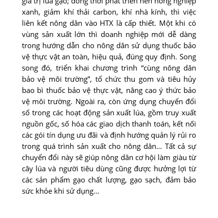
giá trị lúa gạo; đồng thời phát triển nền nông nghiệp
xanh, giảm khí thải carbon, khí nhà kính, thì việc
liên kết nông dân vào HTX là cấp thiết. Một khi có
vùng sản xuất lớn thì doanh nghiệp mới dễ dàng
trong hướng dẫn cho nông dân sử dụng thuốc bảo
vệ thực vật an toàn, hiệu quả, đúng quy định. Song
song đó, triển khai chương trình “cùng nông dân
bảo vệ môi trường”, tổ chức thu gom và tiêu hủy
bao bì thuốc bảo vệ thực vật, nâng cao ý thức bảo
vệ môi trường. Ngoài ra, còn ứng dụng chuyển đổi
số trong các hoạt động sản xuất lúa, gồm truy xuất
nguồn gốc, số hóa các giao dịch thanh toán, kết nối
các gói tín dụng ưu đãi và định hướng quản lý rủi ro
trong quá trình sản xuất cho nông dân… Tất cả sự
chuyển đổi này sẽ giúp nông dân cơ hội làm giàu từ
cây lúa và người tiêu dùng cũng được hưởng lợi từ
các sản phẩm gạo chất lượng, gạo sạch, đảm bảo
sức khỏe khi sử dụng…