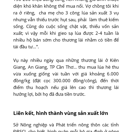
diện khó khăn không thể mua nổi. Vợ chồng tôi khi
ra ở riêng, cha mẹ cho 3 công lúa sản xuất 3 vụ
nhưng vẫn thiếu trước hụt sau, phải làm thuê kiếm
sống. Cũng do cuộc sống chật vật, thiếu vốn sản
xuất; vì vậy mỗi khi gieo sạ lúa được 2-4 tuần là
nhiều hộ bán sớm cho thương lái nhằm có tiền để
tái đầu tư…”.
Vụ này nhiều ngày qua những thương lái ở Kiên
Giang, An Giang, TP Cần Thơ… thu mua lúa hè thu
vừa xuống giống vài tuần với giá khoảng 6.000
đồng/kg (đặt cọc 300.000 đồng/công), đến thời
điểm thu hoạch nếu giá lên cao thì thương lái
hưởng lợi, bởi họ đã đưa tiền trước.
Liên kết, hình thành vùng sản xuất lớn
Sở Nông nghiệp và Phát triển nông thôn các tỉnh
ĐBSCL cho biết, bình quân mỗi hộ gia đình ở nông