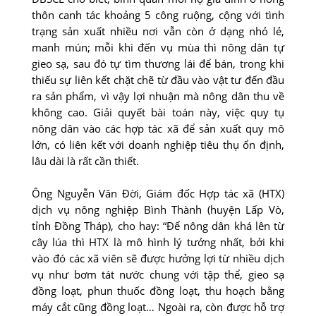
thôn canh tác khoảng 5 công ruộng, cộng với tình
trạng sản xuất nhiều nơi vẫn còn ở dạng nhỏ lẻ,
manh mún; mỗi khi đến vụ mùa thì nông dân tự
gieo sạ, sau đó tự tìm thương lái để bán, trong khi
thiếu sự liên kết chặt chẽ từ đầu vào vật tư đến đầu
ra sản phẩm, vì vậy lợi nhuận mà nông dân thu về
không cao. Giải quyết bài toán này, việc quy tụ
nông dân vào các hợp tác xã để sản xuất quy mô
lớn, có liên kết với doanh nghiệp tiêu thụ ổn định,
lâu dài là rất cần thiết.
Ông Nguyễn Văn Đời, Giám đốc Hợp tác xã (HTX)
dịch vụ nông nghiệp Bình Thành (huyện Lấp Vò,
tỉnh Đồng Tháp), cho hay: “Để nông dân khá lên từ
cây lúa thì HTX là mô hình lý tưởng nhất, bởi khi
vào đó các xã viên sẽ được hưởng lợi từ nhiều dịch
vụ như bơm tát nước chung với tập thể, gieo sạ
đồng loạt, phun thuốc đồng loạt, thu hoạch bằng
máy cắt cũng đồng loạt… Ngoài ra, còn được hỗ trợ