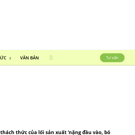
HỨC
VĂN BẢN
Tư vấn
thách thức của lối sản xuất ‘nặng đầu vào, bó