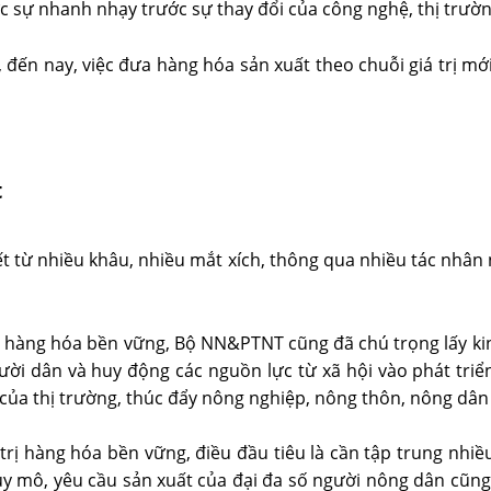
hực sự nhanh nhạy trước sự thay đổi của công nghệ, thị trườ
đến nay, việc đưa hàng hóa sản xuất theo chuỗi giá trị mới
t
ết từ nhiều khâu, nhiều mắt xích, thông qua nhiều tác nhân
hàng hóa bền vững, Bộ NN&PTNT cũng đã chú trọng lấy kinh t
ời dân và huy động các nguồn lực từ xã hội vào phát triển 
n của thị trường, thúc đẩy nông nghiệp, nông thôn, nông dân
trị hàng hóa bền vững, điều đầu tiêu là cần tập trung nhiề
uy mô, yêu cầu sản xuất của đại đa số người nông dân cũn