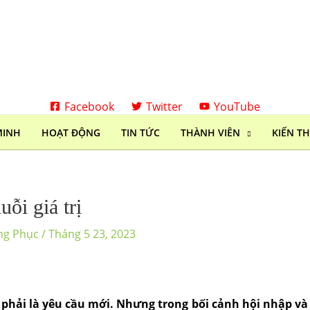
Facebook
Twitter
YouTube
MINH
HOẠT ĐỘNG
TIN TỨC
THÀNH VIÊN
KIẾN T
ỗi giá trị
ng Phục
/
Tháng 5 23, 2023
 phải là yêu cầu mới. Nhưng trong bối cảnh hội nhập và 