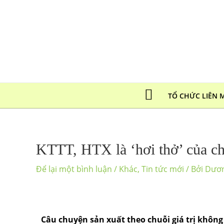
TỔ CHỨC LIÊN 
KTTT, HTX là ‘hơi thở’ của chu
Để lại một bình luận
/
Khác
,
Tin tức mới
/ Bởi
Dươ
Câu chuyện sản xuất theo chuỗi giá trị không