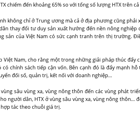
HTX chiếm đến khoảng 65% so với tổng số lượng HTX trên cả
nh không chỉ ở Trung ương mà cả ở địa phương cũng phải xác
i dân thay đổi tư duy sản xuất hướng đến nền nông nghiệp 
ông sản của Việt Nam có sức cạnh tranh trên thị trường. 
Việt Nam, cho rằng một trong những giải pháp thúc đẩy chu
đó có chính sách tiếp cận vốn. Bên cạnh đó là đẩy mạnh h
uyển đối số, quản trị, kết nối với doanh nghiệp…
, vùng sâu vùng xa, vùng nông thôn đến các vùng phát triể
o người dân, HTX ở vùng sâu vùng xa, vùng nông thôn… để t
hợp tác theo chuỗi giá trị.