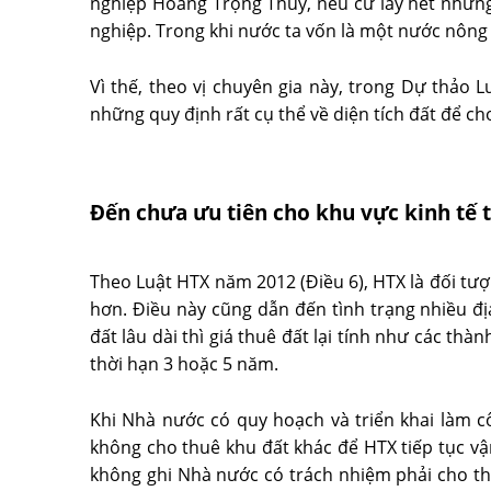
nghiệp Hoàng Trọng Thủy, nếu cứ lấy hết những
nghiệp. Trong khi nước ta vốn là một nước nông n
Vì thế, theo vị chuyên gia này, trong Dự thảo L
những quy định rất cụ thể về diện tích đất để c
Đến chưa ưu tiên cho khu vực kinh tế 
Theo Luật HTX năm 2012 (Điều 6), HTX là đối tượ
hơn. Điều này cũng dẫn đến tình trạng nhiều đ
đất lâu dài thì giá thuê đất lại tính như các t
thời hạn 3 hoặc 5 năm.
Khi Nhà nước có quy hoạch và triển khai làm c
không cho thuê khu đất khác để HTX tiếp tục vận
không ghi Nhà nước có trách nhiệm phải cho th