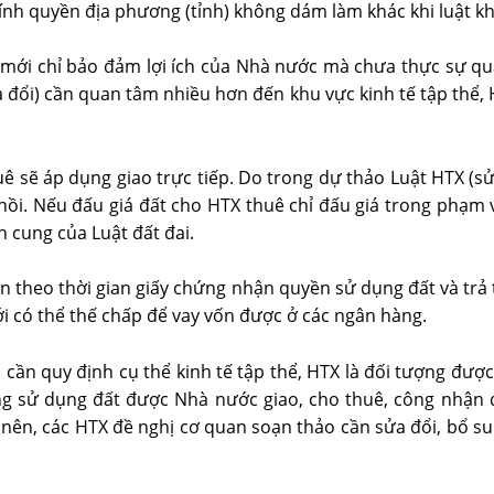
ính quyền địa phương (tỉnh) không dám làm khác khi luật k
n mới chỉ bảo đảm lợi ích của Nhà nước mà chưa thực sự qu
a đổi) cần quan tâm nhiều hơn đến khu vực kinh tế tập thể, 
ê sẽ áp dụng giao trực tiếp. Do trong dự thảo Luật HTX (sử
ồi. Nếu đấu giá đất cho HTX thuê chỉ đấu giá trong phạm vi
h cung của Luật đất đai.
ạn theo thời gian giấy chứng nhận quyền sử dụng đất và trả
ới có thể thế chấp để vay vốn được ở các ngân hàng.
i, cần quy định cụ thể kinh tế tập thể, HTX là đối tượng đư
tượng sử dụng đất được Nhà nước giao, cho thuê, công nhậ
 nên, các HTX đề nghị cơ quan soạn thảo cần sửa đổi, bổ s