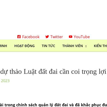
Facebook
Twitter
YouTube
MINH
HOẠT ĐỘNG
TIN TỨC
THÀNH VIÊN
KIẾN T
 thảo Luật đất đai cần coi trọng lợi 
, 2023
dài trong chính sách quản lý đất đai và đã khắc phục đ