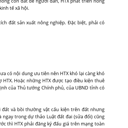
hông còn đất để người dân, HTX phát triển nông
inh tế xã hội.
tích đất sản xuất nông nghiệp. Đặc biệt, phải có
hưa có nội dung ưu tiên nên HTX khó lại càng khó
rợ HTX. Hoặc những HTX được tạo điều kiện thuê
t định của Thủ tướng Chính phủ, của UBND tỉnh có
 đất và bồi thường vật cấu kiện trên đất nhưng
à ngay trong dự thảo Luật đất đai (sửa đổi) cũng
ớc thì HTX phải đăng ký đấu giá trên mạng toàn