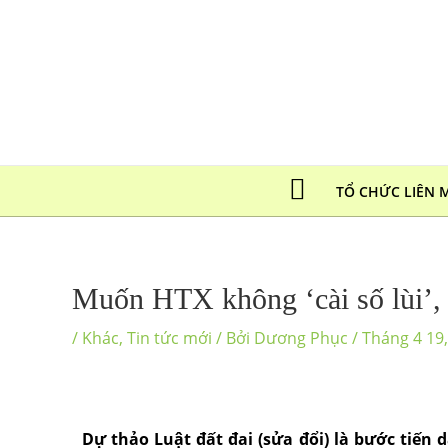
TỔ CHỨC LIÊN 
Muốn HTX không ‘cài số lùi’, dự
/
Khác
,
Tin tức mới
/ Bởi
Dương Phục
/
Tháng 4 19
Dự thảo Luật đất đai (sửa đổi) là bước tiến 