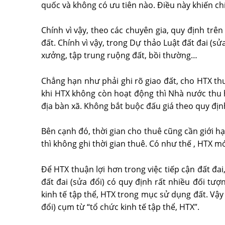
quốc và không có ưu tiên nào. Điều này khiến ch
Chính vì vậy, theo các chuyên gia, quy định trê
đất. Chính vì vậy, trong Dự thảo Luật đất đai (sử
xưởng, tập trung ruộng đất, bồi thường…
Chẳng hạn như phải ghi rõ giao đất, cho HTX thu
khi HTX không còn hoạt động thì Nhà nước thu h
địa bàn xã. Không bắt buộc đấu giá theo quy địn
Bên cạnh đó, thời gian cho thuê cũng cần giới h
thì không ghi thời gian thuê. Có như thế , HTX m
Để HTX thuận lợi hơn trong việc tiếp cận đất đa
đất đai (sửa đổi) có quy định rất nhiều đối 
kinh tế tập thể, HTX trong mục sử dụng đất. Vậy
đổi) cụm từ “tổ chức kinh tế tập thể, HTX”.