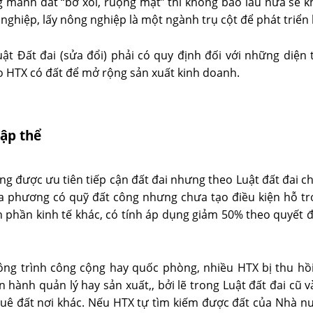
 mảnh đất “bờ xôi, ruộng mật” thì không bao lâu nữa sẽ k
ghiệp, lấy nông nghiệp là một ngành trụ cột để phát triển k
uật Đất đai (sửa đổi) phải có quy định đối với những diện 
ho HTX có đất để mở rộng sản xuất kinh doanh.
tập thể
ng được ưu tiên tiếp cận đất đai nhưng theo Luật đất đai c
ịa phương có quỹ đất công nhưng chưa tạo điều kiện hỗ t
hành phần kinh tế khác, có tính áp dụng giảm 50% theo quyế
ông trình công cộng hay quốc phòng, nhiều HTX bị thu hồi
 hành quản lý hay sản xuất,, bởi lẽ trong Luật đất đai cũ v
uê đất nơi khác. Nếu HTX tự tìm kiếm được đất của Nhà nư