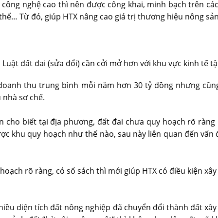
công nghệ cao thì nên được công khai, minh bạch trên các
thể… Từ đó, giúp HTX nâng cao giá trị thương hiệu nông sản
ật đất đai (sửa đổi) cần cởi mở hơn với khu vực kinh tế tậ
 doanh thu trung bình mỗi năm hơn 30 tỷ đồng nhưng cũ
u nhà sơ chế.
cho biết tại địa phương, đất đai chưa quy hoạch rõ ràng
ợc khu quy hoạch như thế nào, sau này liên quan đến vấn đề
 hoạch rõ ràng, có sổ sách thì mới giúp HTX có điều kiện xâ
 nhiều diện tích đất nông nghiệp đã chuyển đổi thành đất xây