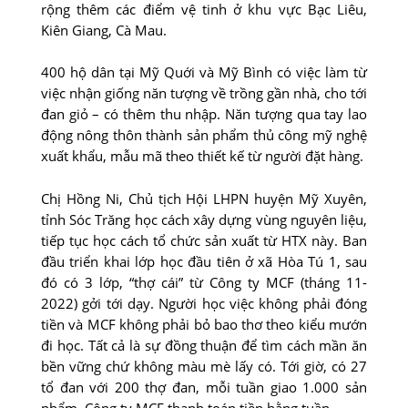
rộng thêm các điểm vệ tinh ở khu vực Bạc Liêu,
Kiên Giang, Cà Mau.
400 hộ dân tại Mỹ Quới và Mỹ Bình có việc làm từ
việc nhận giống năn tượng về trồng gần nhà, cho tới
đan giỏ – có thêm thu nhập. Năn tượng qua tay lao
động nông thôn thành sản phẩm thủ công mỹ nghệ
xuất khẩu, mẫu mã theo thiết kế từ người đặt hàng.
Chị Hồng Ni, Chủ tịch Hội LHPN huyện Mỹ Xuyên,
tỉnh Sóc Trăng học cách xây dựng vùng nguyên liệu,
tiếp tục học cách tổ chức sản xuất từ HTX này. Ban
đầu triển khai lớp học đầu tiên ở xã Hòa Tú 1, sau
đó có 3 lớp, “thợ cái” từ Công ty MCF (tháng 11-
2022) gởi tới dạy. Người học việc không phải đóng
tiền và MCF không phải bỏ bao thơ theo kiểu mướn
đi học. Tất cả là sự đồng thuận để tìm cách mần ăn
bền vững chứ không màu mè lấy có. Tới giờ, có 27
tổ đan với 200 thợ đan, mỗi tuần giao 1.000 sản
phẩm. Công ty MCF thanh toán tiền hằng tuần.