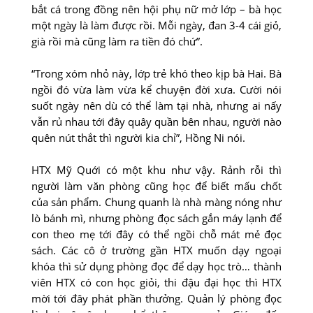
bắt cá trong đồng nên hội phụ nữ mở lớp – bà học
một ngày là làm được rồi. Mỗi ngày, đan 3-4 cái giỏ,
già rồi mà cũng làm ra tiền đó chứ”.
“Trong xóm nhỏ này, lớp trẻ khó theo kịp bà Hai. Bà
ngồi đó vừa làm vừa kể chuyện đời xưa. Cười nói
suốt ngày nên dù có thể làm tại nhà, nhưng ai nấy
vẫn rủ nhau tới đây quây quần bên nhau, người nào
quên nút thắt thì người kia chỉ”, Hồng Ni nói.
HTX Mỹ Quới có một khu như vậy. Rảnh rỗi thì
người làm văn phòng cũng học để biết mấu chốt
của sản phẩm. Chung quanh là nhà màng nóng như
lò bánh mì, nhưng phòng đọc sách gắn máy lạnh để
con theo mẹ tới đây có thể ngồi chỗ mát mẻ đọc
sách. Các cô ở trường gần HTX muốn dạy ngoại
khóa thì sử dụng phòng đọc để dạy học trò… thành
viên HTX có con học giỏi, thi đậu đại học thì HTX
mời tới đây phát phần thưởng. Quản lý phòng đọc