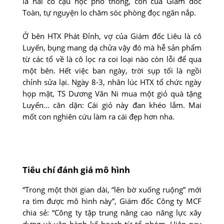
là hai cô cậu học phổ thông, con của Giám đốc
Toàn, tự nguyện lo chăm sóc phòng đọc ngăn nắp.
Ở bên HTX Phát Đỉnh, vợ của Giám đốc Liêu là cô
Luyến, bụng mang dạ chửa vậy đó mà hễ sản phẩm
từ các tổ về là cô lọc ra coi loại nào còn lỗi để qua
một bên. Hết việc ban ngày, trời sụp tối là ngồi
chỉnh sửa lại. Ngày 8-3, nhân lúc HTX tổ chức ngày
họp mặt, TS Dương Văn Ni mua một giỏ quà tặng
Luyến… căn dặn: Cái giỏ này đan khéo lắm. Mai
mốt con nghiên cứu làm ra cái đẹp hơn nha.
Tiêu chí đánh giá mô hình
“Trong một thời gian dài, “lên bờ xuống ruộng” mới
ra tìm được mô hình này”, Giám đốc Công ty MCF
chia sẻ: “Công ty tập trung nâng cao năng lực xây
dựng và vận hành kế hoạch từ tổ nhóm. Hiện nay