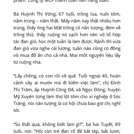
Bà Huỳnh Thị Vững, 67 tuổi, trồng lúa, nuôi tôm,
năm trúng – năm thất. Mấy năm nay thất nhiều hơn
trúng, thấy ông hai Mật trồng cỏ năn tượng, đem về
trồng thử, thấy ruộng nó sạch hơn nên vô tổ hợp
tác đan giỏ, học một tuần là làm được. Rảnh thì vừa
đan giỏ vừa nghe cải lương, tuần nào cũng có đồng
vô mua đồ ăn cho cả nhà. Mai mốt nguyên liệu lấy
từ ruộng nhà.
“Lấy chồng, có con rồi về quê. Tuổi ngoài 40, hoàn
cảnh vầy ai mướn mà đi kiếm việc làm”, chị Đinh
Thị Trâm, ấp Huỳnh Công Đê, xã Ngọc Đông, huyện
Mỹ Xuyên từng làm thợ lột tôm cho xí nghiệp ở Sóc
Trăng, nói năn tượng là cơ hội chưa bao giờ chị nghĩ
tới.
“Sú thất quá, không biết làm gì?”, bà hai Tuyết, 89
tuổi, nói: “Hồi còn trẻ đan rổ để bắt tép, bắt lươn,