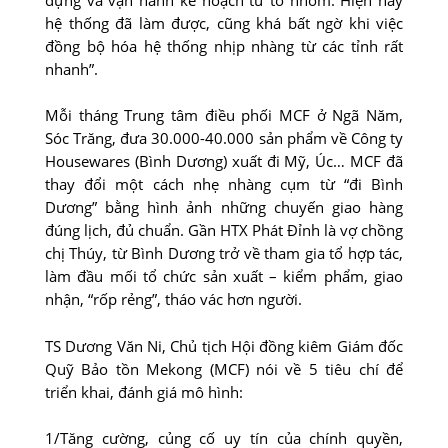
hệ thống đã làm được, cũng khá bất ngờ khi việc
đồng bộ hóa hệ thống nhịp nhàng từ các tỉnh rất
nhanh”.
Mỗi tháng Trung tâm điều phối MCF ở Ngã Năm,
Sóc Trăng, đưa 30.000-40.000 sản phẩm về Công ty
Housewares (Bình Dương) xuất đi Mỹ, Úc… MCF đã
thay đổi một cách nhẹ nhàng cụm từ “đi Bình
Dương” bằng hình ảnh những chuyến giao hàng
đúng lịch, đủ chuẩn. Gần HTX Phát Đỉnh là vợ chồng
chị Thúy, từ Bình Dương trở về tham gia tổ hợp tác,
làm đầu mối tổ chức sản xuất – kiểm phẩm, giao
nhận, “rốp rẻng”, tháo vác hơn người.
TS Dương Văn Ni, Chủ tịch Hội đồng kiêm Giám đốc
Quỹ Bảo tồn Mekong (MCF) nói về 5 tiêu chí để
triển khai, đánh giá mô hình:
1/Tăng cường, củng cố uy tín của chính quyền,