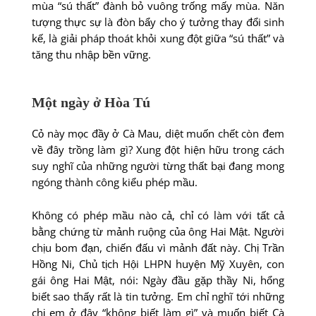
mùa “sú thất” đành bỏ vuông trống mấy mùa. Năn
tượng thực sự là đòn bẩy cho ý tưởng thay đổi sinh
kế, là giải pháp thoát khỏi xung đột giữa “sú thất” và
tăng thu nhập bền vững.
Một ngày ở Hòa Tú
Cỏ này mọc đầy ở Cà Mau, diệt muốn chết còn đem
về đây trồng làm gì? Xung đột hiện hữu trong cách
suy nghĩ của những người từng thất bại đang mong
ngóng thành công kiểu phép mầu.
Không có phép mầu nào cả, chỉ có làm với tất cả
bằng chứng từ mảnh ruộng của ông Hai Mật. Người
chịu bom đạn, chiến đấu vì mảnh đất này. Chị Trần
Hồng Ni, Chủ tịch Hội LHPN huyện Mỹ Xuyên, con
gái ông Hai Mật, nói: Ngày đầu gặp thầy Ni, hổng
biết sao thấy rất là tin tưởng. Em chỉ nghĩ tới những
chị em ở đây “không biết làm gì” và muốn biết Cà