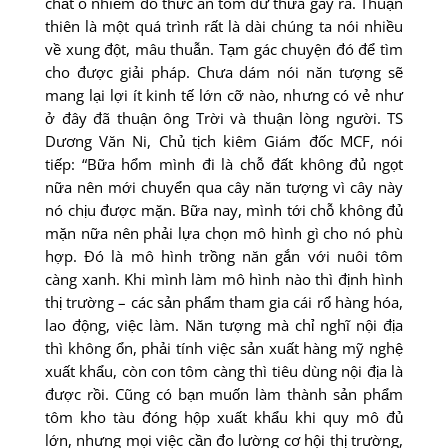
chất ô nhiễm do thức ăn tôm dư thừa gây ra. Thuận
thiên là một quá trình rất là dài chúng ta nói nhiều
về xung đột, mâu thuẫn. Tạm gác chuyện đó để tìm
cho được giải pháp. Chưa dám nói năn tượng sẽ
mang lại lợi ít kinh tế lớn cỡ nào, nhưng có vẻ như
ở đây đã thuận ông Trời và thuận lòng người. TS
Dương Văn Ni, Chủ tịch kiêm Giám đốc MCF, nói
tiếp: “Bữa hổm mình đi là chỗ đất không đủ ngọt
nữa nên mới chuyển qua cây năn tượng vì cây này
nó chịu được mặn. Bữa nay, mình tới chỗ không đủ
mặn nữa nên phải lựa chọn mô hình gì cho nó phù
hợp. Ðó là mô hình trồng năn gắn với nuôi tôm
càng xanh. Khi mình làm mô hình nào thì định hình
thị trường – các sản phẩm tham gia cái rổ hàng hóa,
lao động, việc làm. Năn tượng mà chỉ nghĩ nội địa
thì không ổn, phải tính việc sản xuất hàng mỹ nghệ
xuất khẩu, còn con tôm càng thì tiêu dùng nội địa là
được rồi. Cũng có bạn muốn làm thành sản phẩm
tôm kho tàu đóng hộp xuất khẩu khi quy mô đủ
lớn, nhưng mọi việc cần đo lường cơ hội thị trường,