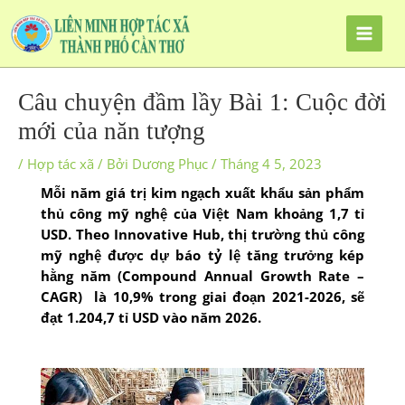
Nhảy
tới
nội
dung
Câu chuyện đầm lầy Bài 1: Cuộc đời
mới của năn tượng
/
Hợp tác xã
/ Bởi
Dương Phục
/
Tháng 4 5, 2023
Mỗi năm giá trị kim ngạch xuất khẩu sản phẩm
thủ công mỹ nghệ của Việt Nam khoảng 1,7 tỉ
USD. Theo Innovative Hub, thị trường thủ công
mỹ nghệ được dự báo tỷ lệ tăng trưởng kép
hằng năm (Compound Annual Growth Rate –
CAGR) là 10,9% trong giai đoạn 2021-2026, ​​sẽ
đạt 1.204,7 tỉ USD vào năm 2026.