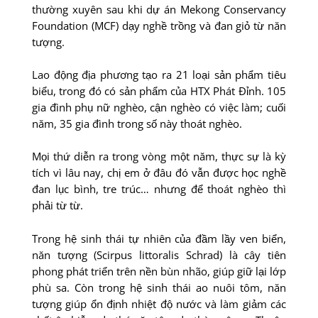
thường xuyên sau khi dự án Mekong Conservancy
Foundation (MCF) dạy nghề trồng và đan giỏ từ năn
tượng.
Lao động địa phương tạo ra 21 loại sản phẩm tiêu
biểu, trong đó có sản phẩm của HTX Phát Ðỉnh. 105
gia đình phụ nữ nghèo, cận nghèo có việc làm; cuối
năm, 35 gia đình trong số này thoát nghèo.
Mọi thứ diễn ra trong vòng một năm, thực sự là kỳ
tích vì lâu nay, chị em ở đâu đó vẫn được học nghề
đan lục bình, tre trúc… nhưng để thoát nghèo thì
phải từ từ.
Trong hệ sinh thái tự nhiên của đầm lầy ven biển,
năn tượng (Scirpus littoralis Schrad) là cây tiên
phong phát triển trên nền bùn nhão, giúp giữ lại lớp
phù sa. Còn trong hệ sinh thái ao nuôi tôm, năn
tượng giúp ổn định nhiệt độ nước và làm giảm các