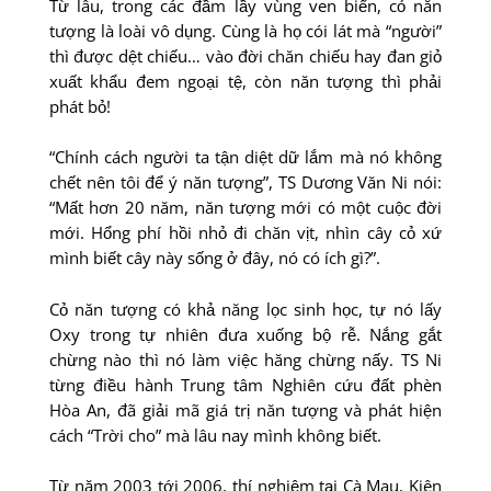
Từ lâu, trong các đầm lầy vùng ven biển, cỏ năn
tượng là loài vô dụng. Cùng là họ cói lát mà “người”
thì được dệt chiếu… vào đời chăn chiếu hay đan giỏ
xuất khẩu đem ngoại tệ, còn năn tượng thì phải
phát bỏ!
“Chính cách người ta tận diệt dữ lắm mà nó không
chết nên tôi để ý năn tượng”, TS Dương Văn Ni nói:
“Mất hơn 20 năm, năn tượng mới có một cuộc đời
mới. Hổng phí hồi nhỏ đi chăn vịt, nhìn cây cỏ xứ
mình biết cây này sống ở đây, nó có ích gì?”.
Cỏ năn tượng có khả năng lọc sinh học, tự nó lấy
Oxy trong tự nhiên đưa xuống bộ rễ. Nắng gắt
chừng nào thì nó làm việc hăng chừng nấy. TS Ni
từng điều hành Trung tâm Nghiên cứu đất phèn
Hòa An, đã giải mã giá trị năn tượng và phát hiện
cách “Trời cho” mà lâu nay mình không biết.
Từ năm 2003 tới 2006, thí nghiệm tại Cà Mau, Kiên