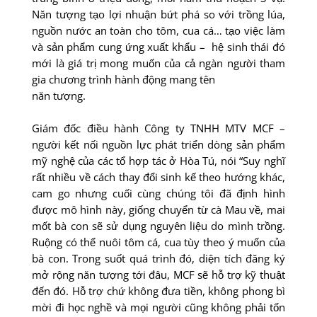
Năn tượng tạo lợi nhuận bứt phá so với trồng lúa,
nguồn nước an toàn cho tôm, cua cá… tạo việc làm
và sản phẩm cung ứng xuất khẩu – hệ sinh thái đó
mới là giá trị mong muốn của cả ngàn người tham
gia chương trình hành động mang tên
năn tượng.
Giám đốc điều hành Công ty TNHH MTV MCF –
người kết nối nguồn lực phát triển dòng sản phẩm
mỹ nghệ của các tổ hợp tác ở Hòa Tú, nói “Suy nghĩ
rất nhiều về cách thay đổi sinh kế theo hướng khác,
cam go nhưng cuối cùng chúng tôi đã định hình
được mô hình này, giống chuyển từ cà Mau về, mai
mốt bà con sẽ sử dụng nguyên liệu do mình trồng.
Ruộng có thể nuôi tôm cá, cua tùy theo ý muốn của
bà con. Trong suốt quá trình đó, diện tích đăng ký
mở rộng năn tượng tới đâu, MCF sẽ hỗ trợ kỹ thuật
đến đó. Hỗ trợ chứ không đưa tiền, không phong bì
mời đi học nghề và mọi người cũng không phải tốn