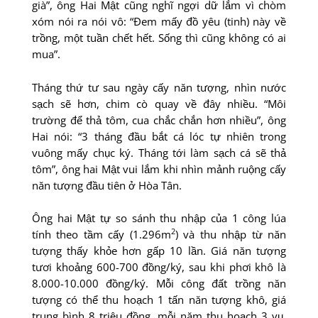
già”, ông Hai Mật cũng nghĩ ngợi dữ lắm vì chòm
xóm nói ra nói vô: “Ðem mấy đồ yêu (tinh) này về
trồng, một tuần chết hết. Sống thì cũng không có ai
mua”.
Tháng thứ tư sau ngày cấy năn tượng, nhìn nước
sạch sẽ hơn, chim cò quay về đây nhiều. “Môi
trường để thả tôm, cua chắc chắn hơn nhiều”, ông
Hai nói: “3 tháng đầu bắt cá lóc tự nhiên trong
vuông mấy chục ký. Tháng tới làm sạch cá sẽ thả
tôm”, ông hai Mật vui lắm khi nhìn mảnh ruộng cấy
năn tượng đầu tiên ở Hòa Tân.
Ông hai Mật tự so sánh thu nhập của 1 công lúa
2
tính theo tầm cấy (1.296m
) và thu nhập từ năn
tượng thấy khỏe hơn gấp 10 lần. Giá năn tượng
tươi khoảng 600-700 đồng/ký, sau khi phơi khô là
8.000-10.000 đồng/ký. Mỗi công đất trồng năn
tượng có thể thu hoạch 1 tấn năn tượng khô, giá
trung bình 8 triệu đồng, mỗi năm thu hoạch 3 vụ.