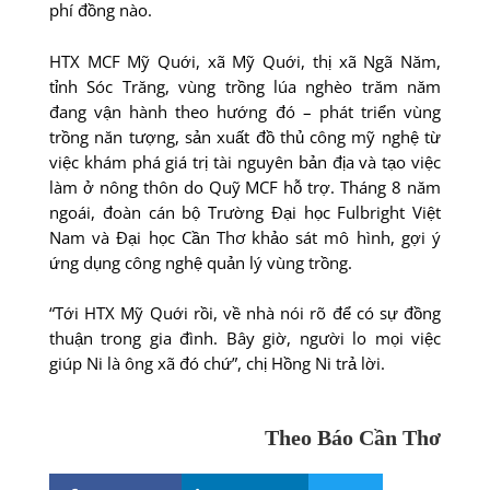
phí đồng nào.
HTX MCF Mỹ Quới, xã Mỹ Quới, thị xã Ngã Năm,
tỉnh Sóc Trăng, vùng trồng lúa nghèo trăm năm
đang vận hành theo hướng đó – phát triển vùng
trồng năn tượng, sản xuất đồ thủ công mỹ nghệ từ
việc khám phá giá trị tài nguyên bản địa và tạo việc
làm ở nông thôn do Quỹ MCF hỗ trợ. Tháng 8 năm
ngoái, đoàn cán bộ Trường Ðại học Fulbright Việt
Nam và Ðại học Cần Thơ khảo sát mô hình, gợi ý
ứng dụng công nghệ quản lý vùng trồng.
“Tới HTX Mỹ Quới rồi, về nhà nói rõ để có sự đồng
thuận trong gia đình. Bây giờ, người lo mọi việc
giúp Ni là ông xã đó chứ”, chị Hồng Ni trả lời.
Theo Báo Cần Thơ