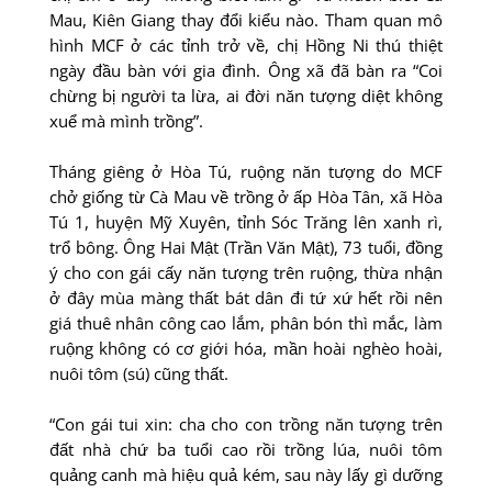
Mau, Kiên Giang thay đổi kiểu nào. Tham quan mô
hình MCF ở các tỉnh trở về, chị Hồng Ni thú thiệt
ngày đầu bàn với gia đình. Ông xã đã bàn ra “Coi
chừng bị người ta lừa, ai đời năn tượng diệt không
xuể mà mình trồng”.
Tháng giêng ở Hòa Tú, ruộng năn tượng do MCF
chở giống từ Cà Mau về trồng ở ấp Hòa Tân, xã Hòa
Tú 1, huyện Mỹ Xuyên, tỉnh Sóc Trăng lên xanh rì,
trổ bông. Ông Hai Mật (Trần Văn Mật), 73 tuổi, đồng
ý cho con gái cấy năn tượng trên ruộng, thừa nhận
ở đây mùa màng thất bát dân đi tứ xứ hết rồi nên
giá thuê nhân công cao lắm, phân bón thì mắc, làm
ruộng không có cơ giới hóa, mần hoài nghèo hoài,
nuôi tôm (sú) cũng thất.
“Con gái tui xin: cha cho con trồng năn tượng trên
đất nhà chứ ba tuổi cao rồi trồng lúa, nuôi tôm
quảng canh mà hiệu quả kém, sau này lấy gì dưỡng