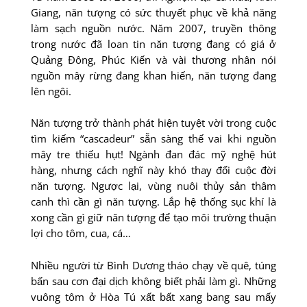
Giang, năn tượng có sức thuyết phục về khả năng
làm sạch nguồn nước. Năm 2007, truyền thông
trong nước đã loan tin năn tượng đang có giá ở
Quảng Ðông, Phúc Kiến và vài thương nhân nói
nguồn mây rừng đang khan hiến, năn tượng đang
lên ngôi.
Năn tượng trở thành phát hiện tuyệt vời trong cuộc
tìm kiếm “cascadeur” sẵn sàng thế vai khi nguồn
mây tre thiếu hụt! Ngành đan đác mỹ nghệ hút
hàng, nhưng cách nghĩ này khó thay đổi cuộc đời
năn tượng. Ngược lại, vùng nuôi thủy sản thâm
canh thì cần gì năn tượng. Lắp hệ thống sục khí là
xong cần gì giữ năn tượng để tạo môi trường thuận
lợi cho tôm, cua, cá…
Nhiều người từ Bình Dương tháo chạy về quê, túng
bấn sau cơn đại dịch không biết phải làm gì. Những
vuông tôm ở Hòa Tú xất bất xang bang sau mấy