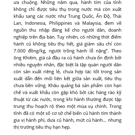
ưa chuộng. Những năm qua, hành tím của tỉnh
không chỉ được tiêu thụ trong nước mà còn xuất
khẩu sang các nước như Trung Quốc, Ấn Ðộ, Thái
Lan, Indonesia, Philippines và Malaysia, đem về
nguồn thu nhập đáng kể cho người dân, doanh
nghiệp trên địa bàn. Tuy nhiên, có những thời điểm
hành củ không tiêu thụ hết, giá giảm sâu chỉ còn
7.000 đồng/kg, người trồng hành lỗ nặng”. Theo
ông Khiêm, giá cả đầu ra củ hành chưa ổn định bởi
nhiều nguyên nhân, đặc biệt là tập quán người dân
còn sản xuất riêng lẻ, chưa hợp tác tốt trong sản
xuất dẫn đến mối liên kết giữa sản xuất, tiêu thụ
chưa bền vững. Khâu quảng bá sản phẩm còn hạn
chế và xuất khẩu còn gặp khó bởi các hàng rào kỹ
thuật từ các nước, trong khi hành thường được tập
trung thu hoạch rộ theo một mùa vụ chính. Trong
tỉnh đã có một số cơ sở chế biến củ hành tím thành
gia vị hành phi, dưa củ hành, mứt củ hành… nhưng
thị trường tiêu thụ hạn hẹp.