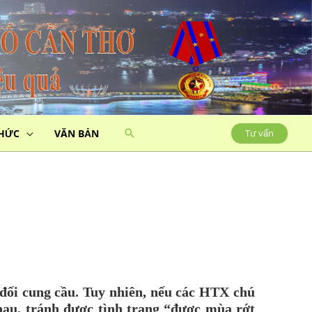
THỨC
VĂN BẢN
Tư vấn
 đối cung cầu. Tuy nhiên, nếu các HTX chú
hau, tránh được tình trạng “được mùa rớt