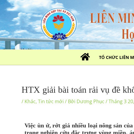
Nhảy
tới
nội
dung
TỔ CHỨC LIÊN 
HTX giải bài toán rải vụ đề kh
/
Khác
,
Tin tức mới
/ Bởi
Dương Phục
/
Tháng 3 20
Việc ùn ứ, rớt giá nhiều loại nông sản c
trọng nghiên cứu đặc trưng vùng miền, á