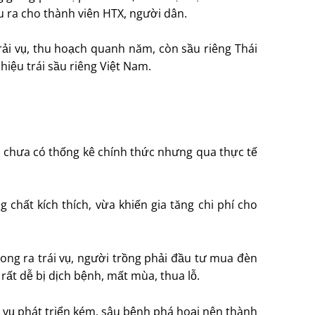
ầu ra cho thành viên HTX, người dân.
 rải vụ, thu hoạch quanh năm, còn sầu riêng Thái
hiệu trái sầu riêng Việt Nam.
Dù chưa có thống kê chính thức nhưng qua thực tế
g chất kích thích, vừa khiến gia tăng chi phí cho
ng ra trái vụ, người trồng phải đầu tư mua đèn
ì rất dễ bị dịch bệnh, mất mùa, thua lỗ.
 vụ phát triển kém, sâu bệnh phá hoại nên thành