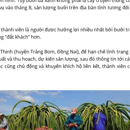
ển hình. Tuy bưởi da xanh không phải là cây truyền thống 
h vụ vào tháng 8, sản lượng bưởi trên địa bàn tỉnh tương 
 thành viên là người được hưởng lợi nhiều nhất bởi bưởi trá
ng “đắt khách” hơn.
Thịnh (huyện Trảng Bom, Đồng Nai), để hạn chế tình trạng t
xuất và thu hoạch, dự kiến sản lượng, sau đó thông tin tới c
ác cũng chủ động và khuyến khích hộ liên kết, thành viên 