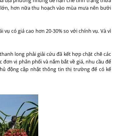
của địa phương nhưng để hạn chế tình trạng thừa
đối lớn, hơn nữa thu hoạch vào mùa mưa nên bưởi
i vụ có giá cao hơn 20-30% so với chính vụ. Và vì
hanh long phải giải cứu đã kết hợp chặt chẽ các
ác đơn vị phân phối và nắm bắt về giá, nhu cầu để
chủ động cập nhật thông tin thị trường để có kế