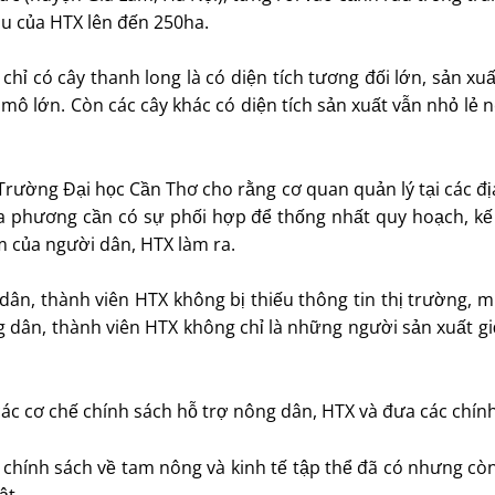
àu của HTX lên đến 250ha.
hỉ có cây thanh long là có diện tích tương đối lớn, sản xu
 mô lớn. Còn các cây khác có diện tích sản xuất vẫn nhỏ lẻ n
Trường Đại học Cần Thơ cho rằng cơ quan quản lý tại các địa
địa phương cần có sự phối hợp để thống nhất quy hoạch, kế
 của người dân, HTX làm ra.
 dân, thành viên HTX không bị thiếu thông tin thị trường, 
g dân, thành viên HTX không chỉ là những người sản xuất g
 cơ chế chính sách hỗ trợ nông dân, HTX và đưa các chính 
 chính sách về tam nông và kinh tế tập thể đã có nhưng còn
uật…