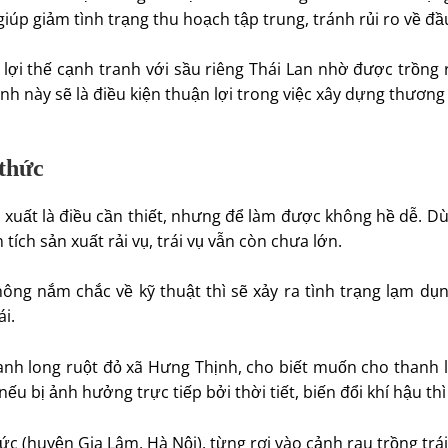
 giúp giảm tình trạng thu hoạch tập trung, tránh rủi ro về đ
 lợi thế cạnh tranh với sầu riêng Thái Lan nhờ được trồng
 này sẽ là điều kiện thuận lợi trong việc xây dựng thương 
thức
n xuất là điều cần thiết, nhưng để làm được không hề dễ. 
tích sản xuất rải vụ, trái vụ vẫn còn chưa lớn.
hông nắm chắc về kỹ thuật thì sẽ xảy ra tình trạng lạm dụn
i.
nh long ruột đỏ xã Hưng Thịnh, cho biết muốn cho thanh lo
nếu bị ảnh hưởng trực tiếp bởi thời tiết, biến đổi khí hậu th
 (huyện Gia Lâm, Hà Nội), từng rơi vào cảnh rau trồng trái