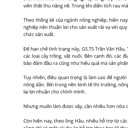
viên thất thu nặng nề. Trong khi diện tích rau m
Theo thống kê của ngành nông nghiệp, hiện nay c
nghiệp nên thuận lợi cho sản xuất rải vụ với quy
chức sản xuất.
Để hạn chế tình trạng này, GS.TS Trần Văn Hâu, 
các loại cây trồng, vật nuôi. Bên cạnh đó, các 
bảo đảm đầu ra cũng như hiệu quả mà sản phẩm
Tuy nhiên, điều quan trọng là làm sao để người
nông dân. Bởi trong nền kinh tế thị trường, nôn
lại lợi nhuận cho chính mình.
Nhưng muốn làm được vậy, cần nhiều hơn nữa các
Còn hiện nay, theo ông Hâu, nhiều hỗ trợ từ các
cũng chỉ có một vài dự án hỗ trợ khoa học kỹ th