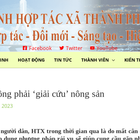
Facebook
Twitter
YouTube
MINH
HOẠT ĐỘNG
TIN TỨC
THÀNH VIÊN
KIẾN 
ông phải ‘giải cứu’ nông sản
, 2023
ủa người dân, HTX trong thời gian qua là do mất cân
p dụng phương pháp rải vụ sẽ giúp cung cầu gặp n