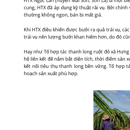
HTX Ngọc Lan (huyện Mai Sơn, Sơn La) là một đi
cung, HTX đã áp dụng kỹ thuật rải vụ. Bởi chín
thường không ngon, bán bị mất giá.
Khi HTX điều khiển được bưởi ra quả trái vụ, các
trái vụ nên lượng bưởi khan hiếm hơn, do đó cũ
Hay như Tổ hợp tác thanh long ruột đỏ xã Hưng 
hộ liên kết để nắm bắt diện tích, thời điểm sản 
kết nối tiêu thụ thanh long bền vững. Tổ hợp t
hoạch sản xuất phù hợp.