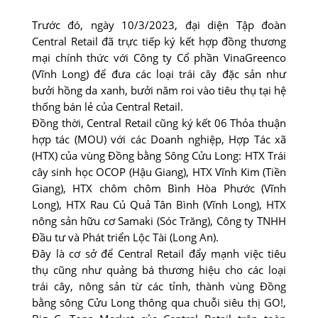
Trước đó, ngày 10/3/2023, đại diện Tập đoàn
Central Retail đã trực tiếp ký kết hợp đồng thương
mại chính thức với Công ty Cổ phần VinaGreenco
(Vĩnh Long) để đưa các loại trái cây đặc sản như
bưởi hồng da xanh, bưởi năm roi vào tiêu thụ tại hệ
thống bán lẻ của Central Retail.
Đồng thời, Central Retail cũng ký kết 06 Thỏa thuận
hợp tác (MOU) với các Doanh nghiệp, Hợp Tác xã
(HTX) của vùng Đồng bằng Sông Cửu Long: HTX Trái
cây sinh học OCOP (Hậu Giang), HTX Vĩnh Kim (Tiền
Giang), HTX chôm chôm Bình Hòa Phước (Vĩnh
Long), HTX Rau Củ Quả Tân Bình (Vĩnh Long), HTX
nông sản hữu cơ Samaki (Sóc Trăng), Công ty TNHH
Đầu tư và Phát triển Lộc Tài (Long An).
Đây là cơ sở để Central Retail đẩy mạnh việc tiêu
thụ cũng như quảng bá thương hiệu cho các loại
trái cây, nông sản từ các tỉnh, thành vùng Đồng
bằng sông Cửu Long thông qua chuỗi siêu thị GO!,