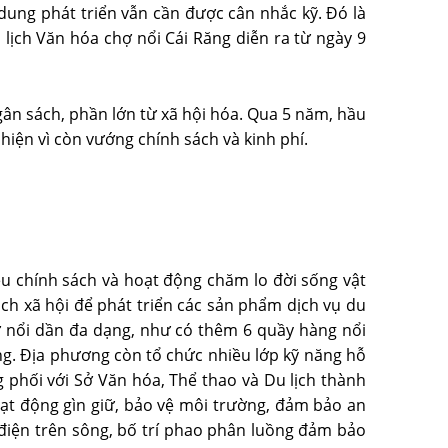
ung phát triển vẫn cần được cân nhắc kỹ. Ðó là
lịch Văn hóa chợ nổi Cái Răng diễn ra từ ngày 9
n sách, phần lớn từ xã hội hóa. Qua 5 năm, hầu
iện vì còn vướng chính sách và kinh phí.
ều chính sách và hoạt động chăm lo đời sống vật
ách xã hội để phát triển các sản phẩm dịch vụ du
hợ nổi dần đa dạng, như có thêm 6 quầy hàng nổi
ơng. Ðịa phương còn tổ chức nhiều lớp kỹ năng hỗ
phối với Sở Văn hóa, Thể thao và Du lịch thành
oạt động gìn giữ, bảo vệ môi trường, đảm bảo an
 điện trên sông, bố trí phao phân luồng đảm bảo