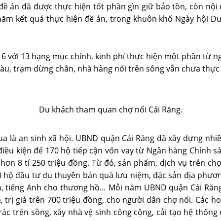
 án đã được thực hiện tốt phần gìn giữ bảo tồn, còn nội d
năm kết quả thực hiện đề án, trong khuôn khổ Ngày hội Du 
với 13 hạng mục chính, kinh phí thực hiện một phần từ ngâ
àu, trạm dừng chân, nhà hàng nổi trên sông vẫn chưa thực h
Du khách tham quan chợ nổi Cái Răng.
ua là an sinh xã hội. UBND quận Cái Răng đã xây dựng nhi
điều kiện để 170 hộ tiếp cận vốn vay từ Ngân hàng Chính s
 hơn 8 tỉ 250 triệu đồng. Từ đó, sản phẩm, dịch vụ trên c
; 3 hộ đầu tư du thuyền bán quà lưu niệm, đặc sản địa phư
ịch, tiếng Anh cho thương hồ… Mỗi năm UBND quận Cái Răng 
 trị giá trên 700 triệu đồng, cho người dân chợ nổi. Các h
ác trên sông, xây nhà vệ sinh công cộng, cải tạo hệ thống