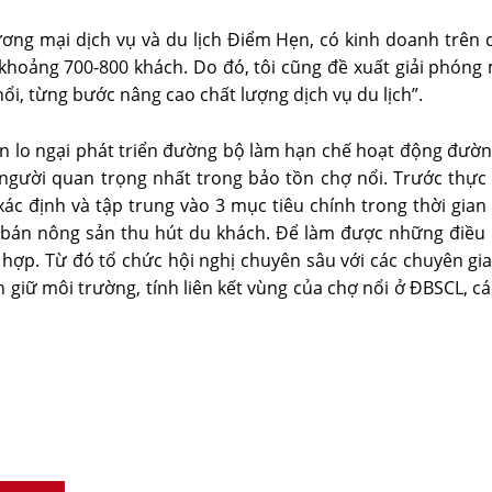
ng mại dịch vụ và du lịch Ðiểm Hẹn, có kinh doanh trên ch
 khoảng 700-800 khách. Do đó, tôi cũng đề xuất giải phóng
ổi, từng bước nâng cao chất lượng dịch vụ du lịch”.
ên lo ngại phát triển đường bộ làm hạn chế hoạt động đườn
 người quan trọng nhất trong bảo tồn chợ nổi. Trước thực
 định và tập trung vào 3 mục tiêu chính trong thời gian t
 bán nông sản thu hút du khách. Ðể làm được những điều n
 hợp. Từ đó tổ chức hội nghị chuyên sâu với các chuyên gia
n giữ môi trường, tính liên kết vùng của chợ nổi ở ÐBSCL, cá