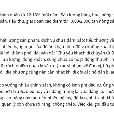
 bình quân từ 12-15% mỗi năm. Sản lượng hàng hóa, nông sản
n, tiêu thụ, giai đoạn cao điểm từ 1.000-2.000 tấn nông s
chất lượng sản phẩm, dịch vụ chưa đảm bảo; tiểu thương v
u; nhiều hạng mục của đề án chậm tiến độ và không khả th
Xã hội thành phố, đặt vấn đề: “Chủ yếu khách di chuyển từ
 lưu lượng, dòng khách, cũng chưa có hoạt động thu phí; n
rõ trách nhiệm quản lý và xử lý các vi phạm về đơn vị, bộ 
i, địa phương cũng nên cân nhắc khi di dời các hộ dân bị 
ư do vướng nhiều chính sách, không có kinh phí đầu tư. Ô
ều hơn trước, điều này vừa đáng mừng lại vừa đáng lo. Thực
ông cân bằng này tạo nên nhiều hệ lụy, đó là cạnh tranh k
 quản lý còn chưa rõ ràng, chồng chéo. Việc kêu gọi đầu t