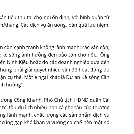
 tiêu thụ tại chợ nổi ổn định, với bình quân từ
ản/tháng. Các dịch vụ ăn uống, bán quà lưu niệm,
ẫn còn cạnh tranh không lành mạnh; rác vẫn còn;
i; kè sông ảnh hưởng đến bảo tồn chợ nổi… Ông
 Bến Ninh Kiều hoặc do các doanh nghiệp đưa đến
hưng phải giải quyết nhiều vấn đề hoạt động du
phận cụ thể. Một e ngại khác là Dự án Kè sông Cần
ảnh hưởng”.
ng Vương Công Khanh, Phó Chủ tịch HÐND quận Cái
 tế, tàu du lịch nhiều hơn cả ghe tàu của thương
hông lành mạnh, chất lượng các sản phẩm dịch vụ
ư cũng gặp khó khăn vì vướng cơ chế nên một số