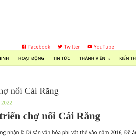
Facebook
Twitter
YouTube
MINH
HOẠT ĐỘNG
TIN TỨC
THÀNH VIÊN
KIẾN T
chợ nổi Cái Răng
, 2022
 triển chợ nổi Cái Răng
g nhận là Di sản văn hóa phi vật thể vào năm 2016, Ðề án