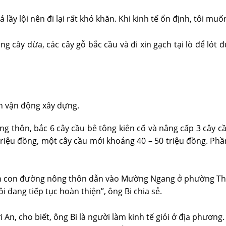
lầy lội nên đi lại rất khó khăn. Khi kinh tế ổn định, tôi mu
ng cây dừa, các cây gỗ bắc cầu và đi xin gạch tại lò để lót
n vận động xây dựng.
g thôn, bắc 6 cây cầu bê tông kiên cố và nâng cấp 3 cây cầ
iệu đồng, một cây cầu mới khoảng 40 – 50 triệu đồng. Phầ
ện con đường nông thôn dẫn vào Mường Ngang ở phường Thới
 đang tiếp tục hoàn thiện”, ông Bi chia sẻ.
, cho biết, ông Bi là người làm kinh tế giỏi ở địa phương. 