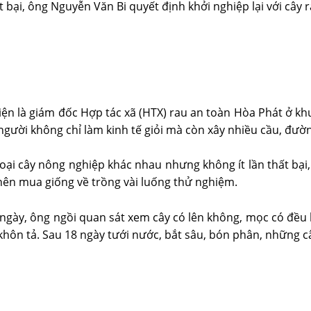
t bại, ông Nguyễn Văn Bi quyết định khởi nghiệp lại với cây
 hiện là giám đốc Hợp tác xã (HTX) rau an toàn Hòa Phát ở 
gười không chỉ làm kinh tế giỏi mà còn xây nhiều cầu, đường
loại cây nông nghiệp khác nhau nhưng không ít lần thất bại
nên mua giống về trồng vài luống thử nghiệm.
ngày, ông ngồi quan sát xem cây có lên không, mọc có đều k
hôn tả. Sau 18 ngày tưới nước, bắt sâu, bón phân, những c