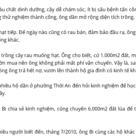
àu chất dinh dưỡng, cây dễ chăm sóc, ít bị sâu bệnh tấn côn
ng thử nghiệm thành công, ông dần mở rộng diện tích trồng.
hạt tiếp. Để ngày nào cũng có rau bán, đảm bảo đầu ra, ông 
ống khác.
 trồng cây rau muống hạt. Ông cho biết, cứ 1.000m2 đất, mỗ
ườn mua nên ông không phải mất phí vận chuyển. Vậy là, sa
ồng ông trả hết nợ, vươn lên thành hộ gia đình có kinh tế kh
nhiều hộ dân ở phường Thới An đến hỏi kinh nghiệm để học 
ây.
 Bi chia sẻ kinh nghiệm, cũng chuyển 6.000m2 đất lúa để t
u người biết đến, tháng 7/2010, ông Bi cùng các hộ khác