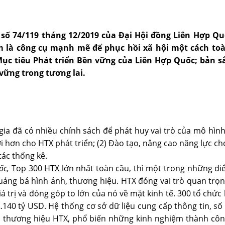
t số 74/119 tháng 12/2019 của Đại Hội đồng Liên Hợp 
m là công cụ mạnh mẽ để phục hồi xã hội một cách toà
ục tiêu Phát triển Bền vững của Liên Hợp Quốc; bản s
 vững trong tương lai.
gia đã có nhiều chính sách để phát huy vai trò của mô hình
ợi hơn cho HTX phát triển; (2) Đào tạo, nâng cao năng lực ch
tác thống kê.
ốc,
Top 300 HTX lớn nhất toàn cầu, thì một trong những đ
quảng bá hình ảnh, thương hiệu. HTX đóng vai trò quan trọn
trị và đóng góp to lớn của nó về mặt kinh tế. 300 tổ chức 
140 tỷ USD. Hệ thống cơ sở dữ liệu cung cấp thông tin, số l
 và thương hiệu HTX, phổ biến những kinh nghiệm thành cô