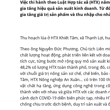
Việc thi hành theo Luật Hợp tác xã (HTX) nă
gia tăng hiệu quả sản xuất kinh doanh. Từ đ
gia tăng giá trị sản phẩm và thu nhập cho nh
Thu hoạch lúa ở HTX Khiết Tâm, xã Thạnh Lợi, h
Theo ông Nguyễn Ðức Phương, Chủ tịch Liên mi
chất lượng hoạt động, phát triển liên kết với d
tích cực, từng bước mở rộng quy mô sản xuất kin
48,2% số lượng HTX toàn thành phố, trong đó, c
với chuỗi giá trị nông sản sơ chế, chế biến, bả
Tâm, HTX Nông nghiệp An Xuân… có trên 100 thàn
vật chất hạ tầng, ứng dụng công nghệ trong cô
thành viên với nhau và giữa HTX với các doanh 
cảnh dịch COVID-19 diễn biến phức tạp, nhiều HT
chống chịu trước dịch bệnh, duy trì sản xuất và