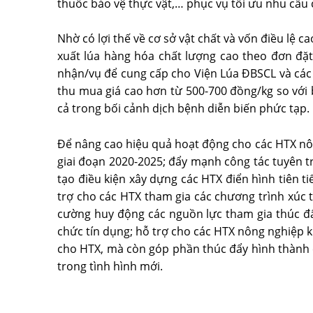
thuốc bảo vệ thực vật,… phục vụ tối ưu nhu cầu 
Nhờ có lợi thế về cơ sở vật chất và vốn điều lệ 
xuất lúa hàng hóa chất lượng cao theo đơn đặt
nhận/vụ để cung cấp cho Viện Lúa ÐBSCL và các 
thu mua giá cao hơn từ 500-700 đồng/kg so với 
cả trong bối cảnh dịch bệnh diễn biến phức tạp.
Ðể nâng cao hiệu quả hoạt động cho các HTX nôn
giai đoạn 2020-2025; đẩy mạnh công tác tuyên t
tạo điều kiện xây dựng các HTX điển hình tiên 
trợ cho các HTX tham gia các chương trình xúc t
cường huy động các nguồn lực tham gia thúc đẩy
chức tín dụng; hỗ trợ cho các HTX nông nghiệp ki
cho HTX, mà còn góp phần thúc đẩy hình thành cá
trong tình hình mới.