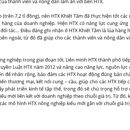
của thành viên và nông dân làm ăn với bên HTX.
cao (trên 7,2 tỉ đồng), nên HTX Khiết Tâm đã thực hiện tốt c
 hàng của doanh nghiệp. Hiện HTX có năng lực cung ứng t
đối tác… Ðiều đáng ghi nhận ở HTX Khiết Tâm là lúa hàng 
bên ngoài, từ đó đã giúp cho các thành viên và nông dân 
g nghiệp trong giai đoạn tới, Liên minh HTX thành phố tiếp
ruyền Luật HTX năm 2012 và nâng cao năng lực, nguồn lực c
tiến để nhân rộng, bảo đảm các HTX hoạt động đúng bản ch
iến thương mại, kết nối cung – cầu, giúp cho các HTX tiếp c
 phát triển kinh tế tập thể, trong đó sẽ chú trọng hỗ trợ 
ểu mới liên kết với doanh nghiệp theo chuỗi giá trị. Từ đó
c mô hình HTX nông nghiệp kiểu mới gắn với chuỗi giá trị, 