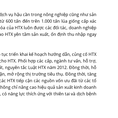
ác dịch vụ hậu cần trong nông nghiệp cũng như sản
ừ 600 tấn đến trên 1.000 tấn lúa giống cấp xác
hóa của HTX luôn được các đối tác, doanh nghiệp
vào HTX yên tâm sản xuất, ổn định thu nhập ngay
 tục triển khai kế hoạch hướng dẫn, củng cố HTX
ho HTX. Phối hợp các cấp, ngành tư vấn, hỗ trợ,
ất, nguyên tắc Luật HTX năm 2012. Ðồng thời, hỗ
ận, mở rộng thị trường tiêu thụ. Ðồng thời, tăng
các HTX tiếp cận các nguồn vốn ưu đãi từ các tổ
, không chỉ nâng cao hiệu quả sản xuất kinh doanh
có năng lực thích ứng với thiên tai và dịch bệnh