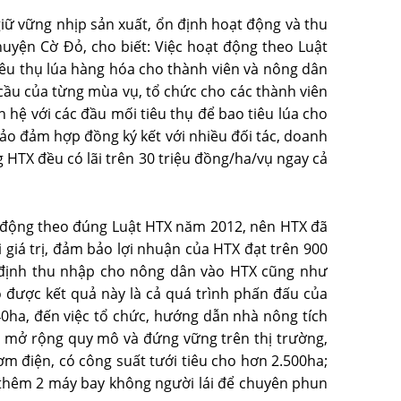
giữ vững nhịp sản xuất, ổn định hoạt động và thu
yện Cờ Ðỏ, cho biết: Việc hoạt động theo Luật
iêu thụ lúa hàng hóa cho thành viên và nông dân
 cầu của từng mùa vụ, tổ chức cho các thành viên
 hệ với các đầu mối tiêu thụ để bao tiêu lúa cho
ảo đảm hợp đồng ký kết với nhiều đối tác, doanh
 HTX đều có lãi trên 30 triệu đồng/ha/vụ ngay cả
 động theo đúng Luật HTX năm 2012, nên HTX đã
 giá trị, đảm bảo lợi nhuận của HTX đạt trên 900
n định thu nhập cho nông dân vào HTX cũng như
ó được kết quả này là cả quá trình phấn đấu của
40ha, đến việc tổ chức, hướng dẫn nhà nông tích
ể mở rộng quy mô và đứng vững trên thị trường,
ơm điện, có công suất tưới tiêu cho hơn 2.500ha;
ư thêm 2 máy bay không người lái để chuyên phun