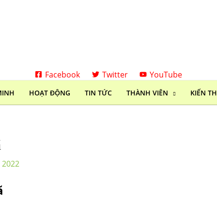
Facebook
Twitter
YouTube
MINH
HOẠT ĐỘNG
TIN TỨC
THÀNH VIÊN
KIẾN T
ã
, 2022
ã