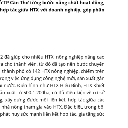
 ở TP Cần Thơ từng bước nâng chất hoạt động,
 hợp tác giữa HTX với doanh nghiệp, góp phần
2 đã giúp cho nhiều HTX, nông nghiệp nâng cao
 ra cho thành viên, từ đó đã tạo nên bước chuyển
iện thành phố có 142 HTX nông nghiệp, chiếm trên
trọng việc ứng dụng công nghệ mới, sản xuất gắn
oài nước. Ðiển hình như HTX Hiếu Bình, HTX Khiết
n xuất từ 500-1.200ha, có đủ điều kiện về cơ sở
, xây dựng được mối liên kết, hợp tác giữa các
 nhà nông tham gia vào HTX. Ðặc biệt, trong bối
phát huy sức mạnh liên kết hợp tác, gia tăng sức