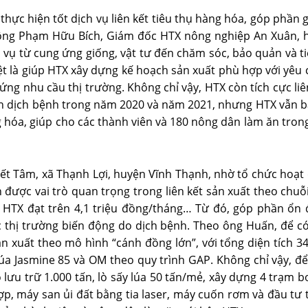
ực hiện tốt dịch vụ liên kết tiêu thụ hàng hóa, góp phần 
ông Phạm Hữu Bích, Giám đốc HTX nông nghiệp An Xuân, hu
h vụ từ cung ứng giống, vật tư đến chăm sóc, bảo quản và t
ệt là giúp HTX xây dựng kế hoạch sản xuất phù hợp với yêu
ng nhu cầu thị trường. Không chỉ vậy, HTX còn tích cực liên
ình dịch bệnh trong năm 2020 và năm 2021, nhưng HTX vẫn b
g hóa, giúp cho các thành viên và 180 nông dân làm ăn trong
t Tâm, xã Thạnh Lợi, huyện Vĩnh Thạnh, nhờ tổ chức hoạt
 được vai trò quan trọng trong liên kết sản xuất theo chuỗi
ại HTX đạt trên 4,1 triệu đồng/tháng… Từ đó, góp phần ổ
c thị trường biến động do dịch bệnh. Theo ông Huấn, để c
n xuất theo mô hình “cánh đồng lớn”, với tổng diện tích 3
lúa Jasmine 85 và OM theo quy trình GAP. Không chỉ vậy, đ
 lưu trữ 1.000 tấn, lò sấy lúa 50 tấn/mẻ, xây dựng 4 trạm b
ợp, máy san ủi đất bằng tia laser, máy cuốn rơm và đầu t