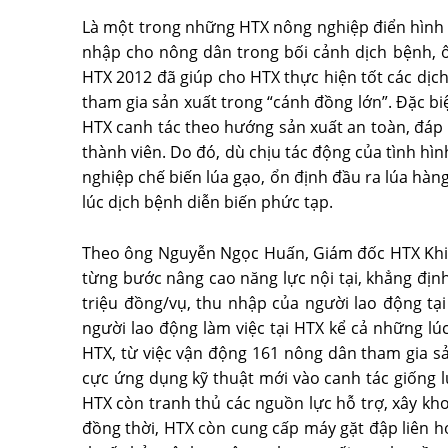
Là một trong những HTX nông nghiệp điển hình th
nhập cho nông dân trong bối cảnh dịch bệnh, 
HTX 2012 đã giúp cho HTX thực hiện tốt các dịc
tham gia sản xuất trong “cánh đồng lớn”. Ðặc bi
HTX canh tác theo hướng sản xuất an toàn, đáp ứ
thành viên. Do đó, dù chịu tác động của tình h
nghiệp chế biến lúa gạo, ổn định đầu ra lúa hàn
lúc dịch bệnh diễn biến phức tạp.
Theo ông Nguyễn Ngọc Huấn, Giám đốc HTX Khiế
từng bước nâng cao năng lực nội tại, khẳng định
triệu đồng/vụ, thu nhập của người lao động t
người lao động làm việc tại HTX kể cả những lú
HTX, từ việc vận động 161 nông dân tham gia sả
cực ứng dụng kỹ thuật mới vào canh tác giống 
HTX còn tranh thủ các nguồn lực hỗ trợ, xây kho
đồng thời, HTX còn cung cấp máy gặt đập liên h