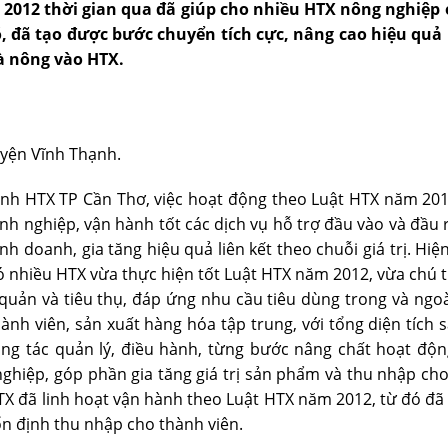
m 2012 thời gian qua đã giúp cho nhiều HTX nông nghiệp
ó, đã tạo được bước chuyển tích cực, nâng cao hiệu quả
à nông vào HTX.
uyện Vĩnh Thạnh.
nh HTX TP Cần Thơ, việc hoạt động theo Luật HTX năm 201
oanh nghiệp, vận hành tốt các dịch vụ hỗ trợ đầu vào và đầu
h doanh, gia tăng hiệu quả liên kết theo chuỗi giá trị. H
ó nhiều HTX vừa thực hiện tốt Luật HTX năm 2012, vừa chú 
o quản và tiêu thụ, đáp ứng nhu cầu tiêu dùng trong và ng
h viên, sản xuất hàng hóa tập trung, với tổng diện tích sả
ng tác quản lý, điều hành, từng bước nâng chất hoạt động
nghiệp, góp phần gia tăng giá trị sản phẩm và thu nhập cho
X đã linh hoạt vận hành theo Luật HTX năm 2012, từ đó đã 
 ổn định thu nhập cho thành viên.