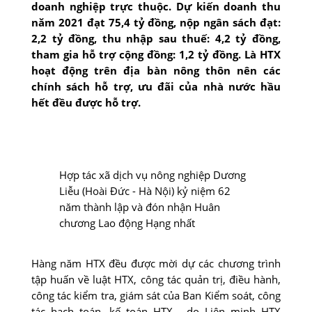
doanh nghiệp trực thuộc. Dự kiến doanh thu
năm 2021 đạt 75,4 tỷ đồng, nộp ngân sách đạt:
2,2 tỷ đồng, thu nhập sau thuế: 4,2 tỷ đồng,
tham gia hỗ trợ cộng đồng: 1,2 tỷ đồng. Là HTX
hoạt động trên địa bàn nông thôn nên các
chính sách hỗ trợ, ưu đãi của nhà nước hầu
hết đều được hỗ trợ.
Hợp tác xã dịch vụ nông nghiệp Dương
Liễu (Hoài Đức - Hà Nội) kỷ niệm 62
năm thành lập và đón nhận Huân
chương Lao động Hạng nhất
Hàng năm HTX đều được mời dự các chương trình
tập huấn về luật HTX, công tác quản trị, điều hành,
công tác kiểm tra, giám sát của Ban Kiểm soát, công
tác hạch toán, kế toán HTX… do Liên minh HTX