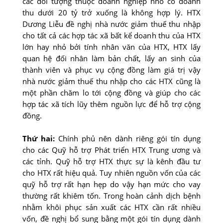
các đối tượng thuộc doanh nghiệp nhỏ có doanh
thu dưới 20 tỷ trở xuống là không hợp lý. HTX
Dương Liễu đề nghị nhà nước giảm thuế thu nhập
cho tất cả các hợp tác xã bất kể doanh thu của HTX
lớn hay nhỏ bởi tính nhân văn của HTX, HTX lấy
quan hệ đối nhân làm bản chất, lấy an sinh của
thành viên và phục vụ cộng đồng làm giá trị vậy
nhà nước giảm thuế thu nhập cho các HTX cũng là
một phần chăm lo tới cộng đồng và giúp cho các
hợp tác xã tích lũy thêm nguồn lực để hỗ trợ cộng
đồng.
Thứ hai:
Chính phủ nên dành riêng gói tín dụng
cho các Quỹ hỗ trợ Phát triển HTX Trung ương và
các tỉnh. Quỹ hỗ trợ HTX thực sự là kênh đầu tư
cho HTX rất hiệu quả. Tuy nhiên nguồn vốn của các
quỹ hỗ trợ rất hạn hẹp do vậy hạn mức cho vay
thường rất khiêm tốn. Trong hoàn cảnh dịch bệnh
nhằm khôi phục sản xuất các HTX cần rất nhiều
vốn, đề nghị bổ sung bằng một gói tín dụng dành