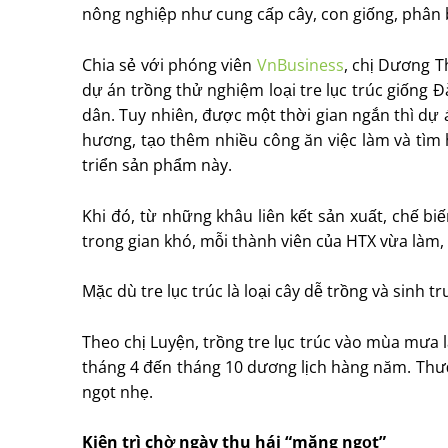
nông nghiệp như cung cấp cây, con giống, phân b
Chia sẻ với phóng viên
VnBusiness
, chị Dương T
dự án trồng thử nghiệm loại tre lục trúc giống 
dân. Tuy nhiên, được một thời gian ngắn thì dự 
hương, tạo thêm nhiều công ăn việc làm và tìm 
triển sản phẩm này.
Khi đó, từ những khâu liên kết sản xuất, chế b
trong gian khó, mỗi thành viên của HTX vừa làm, v
Mặc dù tre lục trúc là loại cây dễ trồng và sinh 
Theo chị Luyện, trồng tre lục trúc vào mùa mưa 
tháng 4 đến tháng 10 dương lịch hàng năm. Thườ
ngọt nhẹ.
Kiên trì chờ ngày thu hái “măng ngọt”