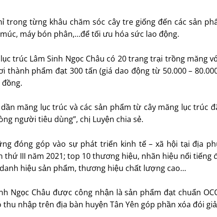
ỉ mỉ trong từng khâu chăm sóc cây tre giống đến các sản p
 múc, máy bón phân,…để tối ưu hóa sức lao động.
c trúc Lâm Sinh Ngọc Châu có 20 trang trại trồng măng vớ
i thành phẩm đạt 300 tấn (giá dao động từ 50.000 – 80.0
 đồng.
 dần măng lục trúc và các sản phẩm từ cây măng lục trúc đã
ng người tiêu dùng”, chị Luyện chia sẻ.
ững đóng góp vào sự phát triển kinh tế – xã hội tại địa p
thứ III năm 2021; top 10 thương hiệu, nhãn hiệu nổi tiếng 
 danh hiệu sản phẩm, thương hiệu chất lượng cao…
inh Ngọc Châu được công nhận là sản phẩm đạt chuẩn OCO
ó thu nhập trên địa bàn huyện Tân Yên góp phần xóa đói g