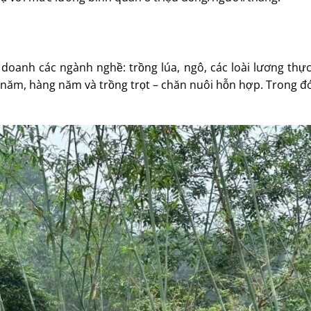
anh các ngành nghề: trồng lúa, ngô, các loài lương thực có
lâu năm, hàng năm và trồng trọt – chăn nuôi hỗn hợp. Trong đ