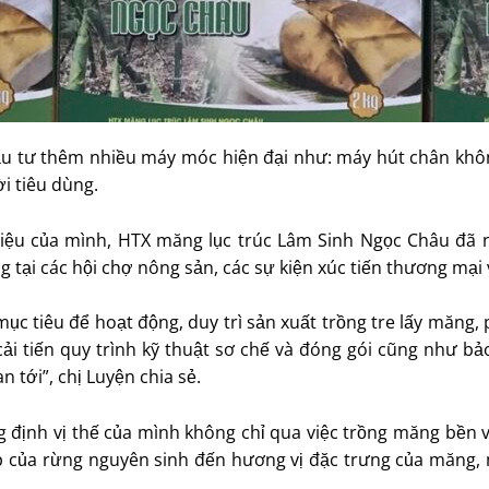
ầu tư thêm nhiều máy móc hiện đại như: máy hút chân khôn
i tiêu dùng.
hiệu của mình, HTX măng lục trúc Lâm Sinh Ngọc Châu đã 
 tại các hội chợ nông sản, các sự kiện xúc tiến thương mại 
àm mục tiêu để hoạt động, duy trì sản xuất trồng tre lấy
 tiến quy trình kỹ thuật sơ chế và đóng gói cũng như bảo 
n tới”, chị Luyện chia sẻ.
 định vị thế của mình không chỉ qua việc trồng măng bền
p của rừng nguyên sinh đến hương vị đặc trưng của măng, 