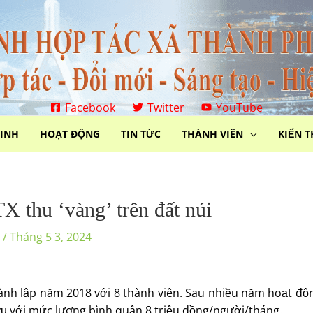
Facebook
Twitter
YouTube
MINH
HOẠT ĐỘNG
TIN TỨC
THÀNH VIÊN
KIẾN 
X thu ‘vàng’ trên đất núi
c
/
Tháng 5 3, 2024
nh lập năm 2018 với 8 thành viên. Sau nhiều năm hoạt động
ụ với mức lương bình quân 8 triệu đồng/người/tháng.