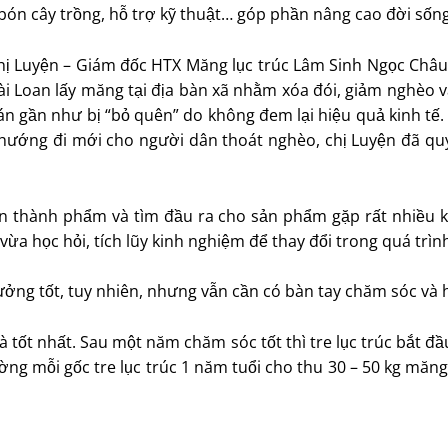
ón cây trồng, hỗ trợ kỹ thuật… góp phần nâng cao đời sống
hị Luyện – Giám đốc HTX Măng lục trúc Lâm Sinh Ngọc Châu
Đài Loan lấy măng tại địa bàn xã nhằm xóa đói, giảm nghèo 
án gần như bị “bỏ quên” do không đem lại hiệu quả kinh tế
hướng đi mới cho người dân thoát nghèo, chị Luyện đã quy
iến thành phẩm và tìm đầu ra cho sản phẩm gặp rất nhiều kh
ừa học hỏi, tích lũy kinh nghiệm để thay đổi trong quá trình
trưởng tốt, tuy nhiên, nhưng vẫn cần có bàn tay chăm sóc và 
là tốt nhất. Sau một năm chăm sóc tốt thì tre lục trúc bắt 
ng mỗi gốc tre lục trúc 1 năm tuổi cho thu 30 – 50 kg măng