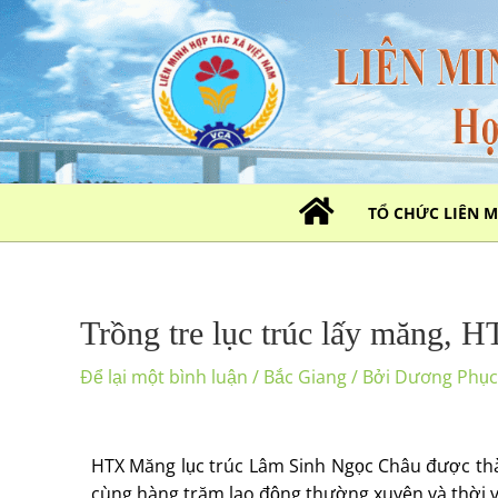
Nhảy
tới
nội
dung
TỔ CHỨC LIÊN 
Trồng tre lục trúc lấy măng, HT
Để lại một bình luận
/
Bắc Giang
/ Bởi
Dương Phụ
HTX Măng lục trúc Lâm Sinh Ngọc Châu được thà
cùng hàng trăm lao động thường xuyên và thời v