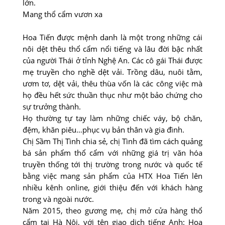
lớn.
Mang thổ cẩm vươn xa
Hoa Tiến được mệnh danh là một trong những cái
nôi dệt thêu thổ cẩm nổi tiếng và lâu đời bậc nhất
của người Thái ở tỉnh Nghệ An. Các cô gái Thái được
mẹ truyền cho nghề dệt vải. Trồng dâu, nuôi tằm,
ươm tơ, dệt vải, thêu thùa vốn là các công việc mà
họ đều hết sức thuần thục như một bảo chứng cho
sự trưởng thành.
Họ thường tự tay làm những chiếc váy, bộ chăn,
đệm, khăn piêu…phục vụ bản thân và gia đình.
Chị Sầm Thị Tình chia sẻ, chị Tình đã tìm cách quảng
bá sản phẩm thổ cẩm với những giá trị văn hóa
truyền thống tới thị trường trong nước và quốc tế
bằng việc mang sản phẩm của HTX Hoa Tiến lên
nhiều kênh online, giới thiệu đến với khách hàng
trong và ngoài nước.
Năm 2015, theo gương mẹ, chị mở cửa hàng thổ
cẩm tại Hà Nội, với tên giao dịch tiếng Anh: Hoa