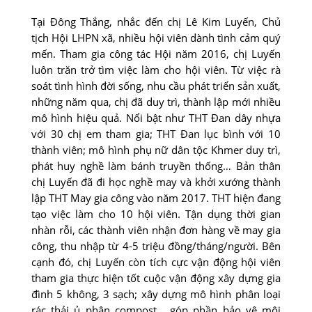
Tại Ðông Thắng, nhắc đến chị Lê Kim Luyến, Chủ
tịch Hội LHPN xã, nhiều hội viên dành tình cảm quý
mến. Tham gia công tác Hội năm 2016, chị Luyến
luôn trăn trở tìm việc làm cho hội viên. Từ việc rà
soát tình hình đời sống, nhu cầu phát triển sản xuất,
những năm qua, chị đã duy trì, thành lập mới nhiều
mô hình hiệu quả. Nổi bật như THT Ðan dây nhựa
với 30 chị em tham gia; THT Ðan lục bình với 10
thành viên; mô hình phụ nữ dân tộc Khmer duy trì,
phát huy nghề làm bánh truyền thống… Bản thân
chị Luyến đã đi học nghề may và khởi xướng thành
lập THT May gia công vào năm 2017. THT hiện đang
tạo việc làm cho 10 hội viên. Tận dụng thời gian
nhàn rỗi, các thành viên nhận đơn hàng về may gia
công, thu nhập từ 4-5 triệu đồng/tháng/người. Bên
cạnh đó, chị Luyến còn tích cực vận động hội viên
tham gia thực hiện tốt cuộc vận động xây dựng gia
đình 5 không, 3 sạch; xây dựng mô hình phân loại
rác thải ủ phân compost… góp phần bảo vệ môi