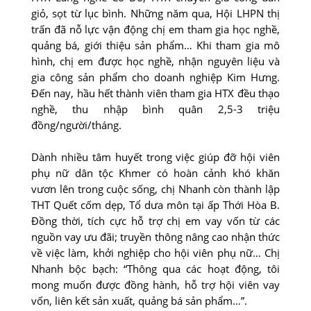
giỏ, sọt từ lục bình. Những năm qua, Hội LHPN thị
trấn đã nỗ lực vận động chị em tham gia học nghề,
quảng bá, giới thiệu sản phẩm… Khi tham gia mô
hình, chị em được học nghề, nhận nguyên liệu và
gia công sản phẩm cho doanh nghiệp Kim Hưng.
Ðến nay, hầu hết thành viên tham gia HTX đều thạo
nghề, thu nhập bình quân 2,5-3 triệu
đồng/người/tháng.
Dành nhiều tâm huyết trong việc giúp đỡ hội viên
phụ nữ dân tộc Khmer có hoàn cảnh khó khăn
vươn lên trong cuộc sống, chị Nhanh còn thành lập
THT Quết cốm dẹp, Tổ dưa môn tại ấp Thới Hòa B.
Ðồng thời, tích cực hỗ trợ chị em vay vốn từ các
nguồn vay ưu đãi; truyền thông nâng cao nhận thức
về việc làm, khởi nghiệp cho hội viên phụ nữ… Chị
Nhanh bộc bạch: “Thông qua các hoạt động, tôi
mong muốn được đồng hành, hỗ trợ hội viên vay
vốn, liên kết sản xuất, quảng bá sản phẩm…”.