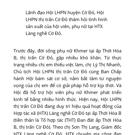
Lãnh đạo Hội LHPN huyện Cờ Đỏ, Hội
LHPN thị trấn Cờ Đỏ thăm hỏi tình hình
sản xuất của hội viên, phụ nữ tại HTX
Làng nghề Cờ Đỏ.
Trước đây, đời sống phụ nữ Khmer tại ấp Thới Hòa
B, thị trấn Cờ Ðỏ, gặp nhiều khó khăn. Từ thực
trạng nhiều chị em thiếu việc làm, chị Lý Thị Nhanh,
Chủ tịch Hội LHPN thị trấn Cờ Ðỏ cùng Ban Chấp
hành Hội bám sát cơ sở, nắm bắt tâm tư nguyện
vọng của chị em để có giải pháp hỗ trợ kịp thời. Và
Hội đã hỗ trợ hội viên phụ nữ Khmer phát triển
kinh tế bằng nhiều hình thức. Hiện nay, Hội LHPN
thị trấn Cờ Ðỏ đang duy trì hiệu quả hoạt động của
Hợp tác xã (HTX) Làng nghề Cờ Ðỏ tại ấp Thới Hòa B
(tiền thân là Tổ hợp tác (THT) Ðan đát ấp Thới Hòa
B, thị trấn Cờ Ðỏ). Theo chị Sơn Thị Lang, Giám đốc
HTX Làng nghề Cờ Ðỏ, HTX chuyên gia công đan