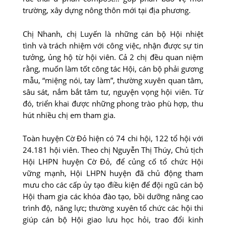
trường, xây dựng nông thôn mới tại địa phương.
Chị Nhanh, chị Luyến là những cán bộ Hội nhiệt
tình và trách nhiệm với công việc, nhận được sự tin
tưởng, ủng hộ từ hội viên. Cả 2 chị đều quan niệm
rằng, muốn làm tốt công tác Hội, cán bộ phải gương
mẫu, “miệng nói, tay làm”, thường xuyên quan tâm,
sâu sát, nắm bắt tâm tư, nguyện vọng hội viên. Từ
đó, triển khai được những phong trào phù hợp, thu
hút nhiều chị em tham gia.
Toàn huyện Cờ Ðỏ hiện có 74 chi hội, 122 tổ hội với
24.181 hội viên. Theo chị Nguyễn Thị Thúy, Chủ tịch
Hội LHPN huyện Cờ Ðỏ, để củng cố tổ chức Hội
vững mạnh, Hội LHPN huyện đã chủ động tham
mưu cho các cấp ủy tạo điều kiện để đội ngũ cán bộ
Hội tham gia các khóa đào tạo, bồi dưỡng nâng cao
trình độ, năng lực; thường xuyên tổ chức các hội thi
giúp cán bộ Hội giao lưu học hỏi, trao đổi kinh