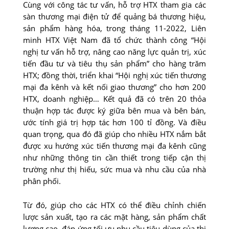
Cùng với công tác tư vấn, hỗ trợ HTX tham gia các
sàn thương mại điện tử để quảng bá thương hiệu,
sản phẩm hàng hóa, trong tháng 11-2022, Liên
minh HTX Việt Nam đã tổ chức thành công “Hội
nghị tư vấn hỗ trợ, nâng cao năng lực quản trị, xúc
tiến đầu tư và tiêu thụ sản phẩm” cho hàng trăm
HTX; đồng thời, triển khai “Hội nghị xúc tiến thương
mại đa kênh và kết nối giao thương” cho hơn 200
HTX, doanh nghiệp… Kết quả đã có trên 20 thỏa
thuận hợp tác được ký giữa bên mua và bên bán,
ước tính giá trị hợp tác hơn 100 tỉ đồng. Và điều
quan trọng, qua đó đã giúp cho nhiều HTX nắm bắt
được xu hướng xúc tiến thương mại đa kênh cũng
như những thông tin cần thiết trong tiếp cận thị
trường như thị hiếu, sức mua và nhu cầu của nhà
phân phối.
Từ đó, giúp cho các HTX có thể điều chỉnh chiến
lược sản xuất, tạo ra các mặt hàng, sản phẩm chất
lượng cao, đáp ứng tối ưu nhu cầu tiêu dùng của thị