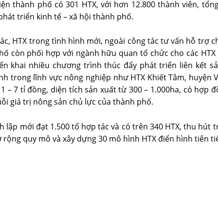
iện thành phố có 301 HTX, với hơn 12.800 thành viên, tổng
át triển kinh tế – xã hội thành phố.
ác, HTX trong tình hình mới, ngoài công tác tư vấn hỗ trợ c
hố còn phối hợp với ngành hữu quan tổ chức cho các HTX 
iển khai nhiều chương trình thúc đẩy phát triển liên kết 
nh trong lĩnh vực nông nghiệp như HTX Khiết Tâm, huyện V
 1 – 7 tỉ đồng, diện tích sản xuất từ 300 – 1.000ha, có hợp 
ỗi giá trị nông sản chủ lực của thành phố.
lập mới đạt 1.500 tổ hợp tác và có trên 340 HTX, thu hút 
ở rộng quy mô và xây dựng 30 mô hình HTX điển hình tiên ti