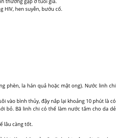
nh thường gặp ở tuổi già.
ng HIV, hen suyễn, bướu cổ.
ờng phèn, la hán quả hoặc mật ong). Nước linh chi
c sôi vào bình thủy, đậy nắp lại khoảng 10 phút là có
ới bỏ. Bã linh chi có thể làm nước tắm cho da dẻ
 lâu càng tốt.