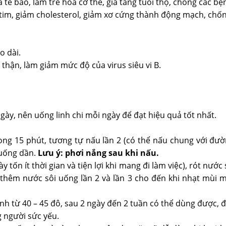
tế bào, làm trẻ hóa cơ thể, gia tăng tuổi thọ, chống các bệ
ợ tim, giảm cholesterol, giảm xơ cứng thành động mạch, chố
o dài.
hận, làm giảm mức độ của virus siêu vi B.
/ngày, nên uống linh chi mỗi ngày để đạt hiệu quả tốt nhất.
 trong 15 phút, tương tự nấu lần 2 (có thể nấu chung với đư
 uống dần.
Lưu ý: phơi nắng sau khi nấu.
ày tốn ít thời gian và tiện lợi khi mang đi làm việc), rót nướ
ổ thêm nước sôi uống lần 2 và lần 3 cho đến khi nhạt mùi m
 từ 40 – 45 đô, sau 2 ngày đến 2 tuần có thể dùng được, để
g người sức yếu.