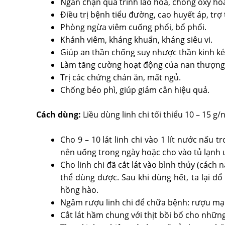
Ngăn chặn quá trình lão hóa, chống oxy hóa 
Điều trị bệnh tiểu đường, cao huyết áp, tr
Phòng ngừa viêm cuống phổi, bổ phổi.
Khánh viêm, kháng khuẩn, kháng siêu vi.
Giúp an thần chống suy nhược thần kinh ké
Làm tăng cường hoạt động của nan thượng t
Trị các chứng chán ăn, mất ngủ.
Chống béo phì, giúp giảm cân hiệu quả.
Cách dùng:
Liều dùng linh chi tối thiểu 10 – 15 g
Cho 9 – 10 lát linh chi vào 1 lít nước nấu
nên uống trong ngày hoặc cho vào tủ lạnh
Cho linh chi đã cắt lát vào bình thủy (cách n
thể dùng được. Sau khi dùng hết, ta lại đ
hồng hào.
Ngâm rượu linh chi để chữa bệnh: rượu mạnh
Cắt lát hầm chung với thịt bồi bổ cho nhữn