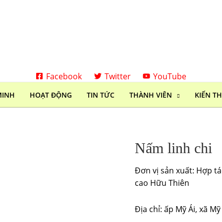
Facebook
Twitter
YouTube
MINH
HOẠT ĐỘNG
TIN TỨC
THÀNH VIÊN
KIẾN T
Nấm linh chi
Đơn vị sản xuất: Hợp t
cao Hữu Thiên
Địa chỉ: ấp Mỹ Ái, xã 