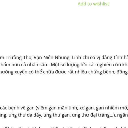
Add to wishlist
ấm Trường Thọ, Vạn Niên Nhung. Linh chi có vị đắng tính hà
g phẩm hơn cả nhân sâm. Một số lượng lớn các nghiên cứu kh
thường xuyên có thể chữa được rất nhiều chứng bệnh, đồng 
các bệnh về gan (viêm gan mãn tính, xơ gan, gan nhiễm mỡ
ng, ung thư dạ dày, ung thư gan, ung thư đại tràng…), ngăn