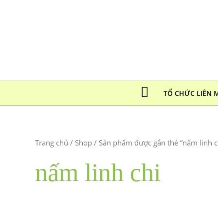
Nhảy
tới
nội
dung
TỔ CHỨC LIÊN 
Trang chủ
/
Shop
/ Sản phẩm được gắn thẻ “nấm linh c
nấm linh chi