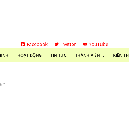
Facebook
Twitter
YouTube
MINH
HOẠT ĐỘNG
TIN TỨC
THÀNH VIÊN
KIẾN T
hi”