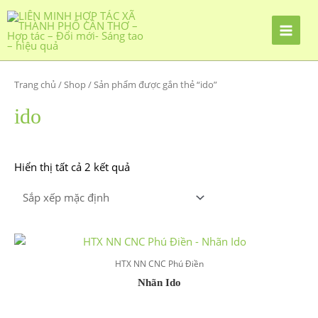
Nhảy
tới
nội
dung
Trang chủ
/
Shop
/ Sản phẩm được gắn thẻ “ido”
ido
Hiển thị tất cả 2 kết quả
HTX NN CNC Phú Điền
Nhãn Ido