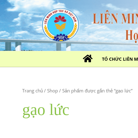
Nhảy
tới
nội
dung
TỔ CHỨC LIÊN 
Trang chủ
/
Shop
/ Sản phẩm được gắn thẻ “gạo lức”
gạo lức