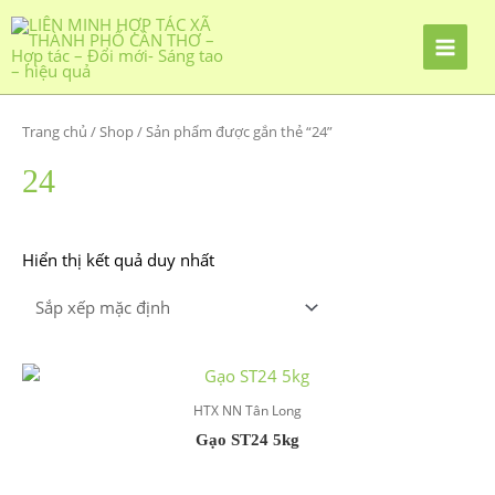
Nhảy
tới
nội
dung
Trang chủ
/
Shop
/ Sản phẩm được gắn thẻ “24”
24
Hiển thị kết quả duy nhất
HTX NN Tân Long
Gạo ST24 5kg