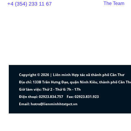
+4 (354) 233 11 67
The Team
Copyright © 2026 | Liên minh Hợp tác xã thành phố Cần Thơ
Địa chỉ: 133B Trần Hưng Đạo, quận Ninh Kiều, thành phố Cần Th
Giờ làm việc: Thứ 2 - Thứ 6: 7h - 17h
Điện thoại: 02923.834.757 Fax: 02923.831.923
Email: hotro@lienminhhtxtpct.vn