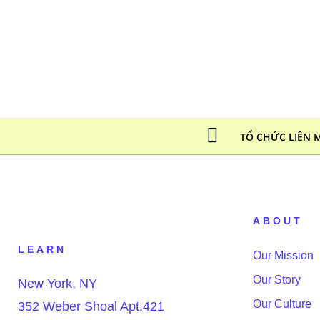
Nhảy
tới
nội
dung
TỔ CHỨC LIÊN 
ABOUT
LEARN
Our Mission
Our Story
New York, NY
Our Culture
352 Weber Shoal Apt.421