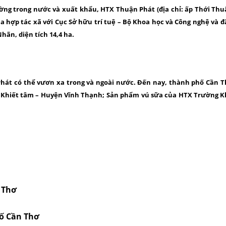
ng trong nước và xuất khẩu, HTX Thuận Phát (địa chỉ: ấp Thới Thuậ
 hợp tác xã với Cục Sở hữu trí tuệ – Bộ Khoa học và Công nghệ và
ãn, diện tích 14,4 ha.
Phát có thể vươn xa trong và ngoài nước. Đến nay, thành phố Cần T
 Khiết tâm – Huyện Vĩnh Thạnh; Sản phẩm vú sữa của HTX Trường 
 Thơ
hố Cần Thơ