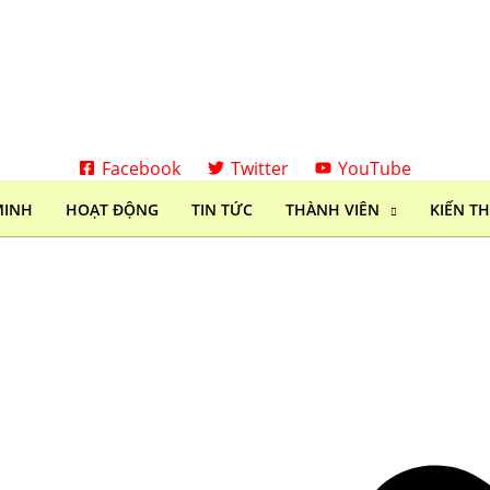
Facebook
Twitter
YouTube
MINH
HOẠT ĐỘNG
TIN TỨC
THÀNH VIÊN
KIẾN T