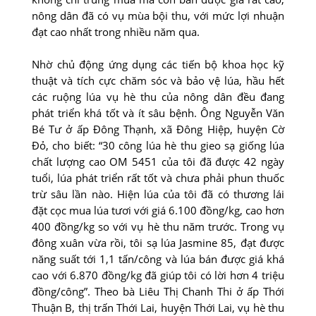
nông dân đã có vụ mùa bội thu, với mức lợi nhuận
đạt cao nhất trong nhiều năm qua.
Nhờ chủ động ứng dụng các tiến bộ khoa học kỹ
thuật và tích cực chăm sóc và bảo vệ lúa, hầu hết
các ruộng lúa vụ hè thu của nông dân đều đang
phát triển khá tốt và ít sâu bệnh. Ông Nguyễn Văn
Bé Tư ở ấp Ðông Thạnh, xã Ðông Hiệp, huyện Cờ
Ðỏ, cho biết: “30 công lúa hè thu gieo sạ giống lúa
chất lượng cao OM 5451 của tôi đã được 42 ngày
tuổi, lúa phát triển rất tốt và chưa phải phun thuốc
trừ sâu lần nào. Hiện lúa của tôi đã có thương lái
đặt cọc mua lúa tươi với giá 6.100 đồng/kg, cao hơn
400 đồng/kg so với vụ hè thu năm trước. Trong vụ
đông xuân vừa rồi, tôi sạ lúa Jasmine 85, đạt được
năng suất tới 1,1 tấn/công và lúa bán được giá khá
cao với 6.870 đồng/kg đã giúp tôi có lời hơn 4 triệu
đồng/công”. Theo bà Liêu Thị Chanh Thi ở ấp Thới
Thuận B, thị trấn Thới Lai, huyện Thới Lai, vụ hè thu