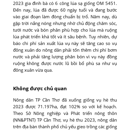
2023 gia đình bà có 6 công lúa sạ giống OM 5451.
Ðến nay, lúa đã được 60 ngày tuổi và đang bước
vào giai đoạn làm đòng chuẩn bị trổ. Năm nay, dù
gặp trời nắng nóng nhưng nhờ chủ động chăm sóc,
tưới nước và bón phân phù hợp cho lúa mà ruộng
lúa phát triển khá tốt và ít sâu bệnh. Tuy nhiên, dự
báo chi phí sản xuất lúa vụ này sẽ tăng cao so vụ
đông xuân do nông dân phải tốn thêm chi phí bơm
nước và phải tăng lượng phân bón vì vụ này đồng
ruộng không được nước lũ bồi bổ phù sa như vụ
đông xuân vừa qua.
Không được chủ quan
Nông dân TP Cần Thơ đã xuống giống vụ hè thu
2023 được 71.197ha, đạt 102% so với kế hoạch.
Theo Sở Nông nghiệp và Phát triển nông thôn
(NN&PTNT) TP Cần Thơ, vụ hè thu 2023, nông dân
trên địa bàn thành phố chủ yếu gieo trồng các giống