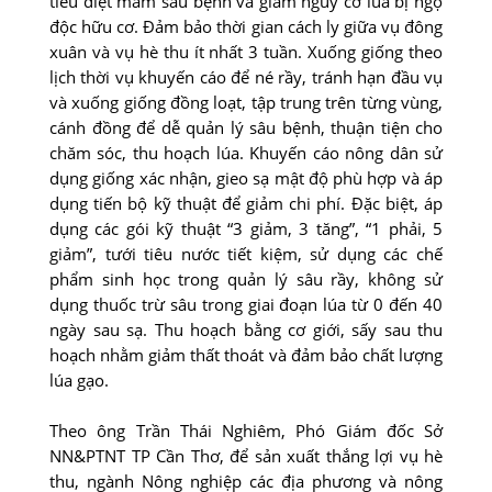
tiêu diệt mầm sâu bệnh và giảm nguy cơ lúa bị ngộ
độc hữu cơ. Ðảm bảo thời gian cách ly giữa vụ đông
xuân và vụ hè thu ít nhất 3 tuần. Xuống giống theo
lịch thời vụ khuyến cáo để né rầy, tránh hạn đầu vụ
và xuống giống đồng loạt, tập trung trên từng vùng,
cánh đồng để dễ quản lý sâu bệnh, thuận tiện cho
chăm sóc, thu hoạch lúa. Khuyến cáo nông dân sử
dụng giống xác nhận, gieo sạ mật độ phù hợp và áp
dụng tiến bộ kỹ thuật để giảm chi phí. Ðặc biệt, áp
dụng các gói kỹ thuật “3 giảm, 3 tăng”, “1 phải, 5
giảm”, tưới tiêu nước tiết kiệm, sử dụng các chế
phẩm sinh học trong quản lý sâu rầy, không sử
dụng thuốc trừ sâu trong giai đoạn lúa từ 0 đến 40
ngày sau sạ. Thu hoạch bằng cơ giới, sấy sau thu
hoạch nhằm giảm thất thoát và đảm bảo chất lượng
lúa gạo.
Theo ông Trần Thái Nghiêm, Phó Giám đốc Sở
NN&PTNT TP Cần Thơ, để sản xuất thắng lợi vụ hè
thu, ngành Nông nghiệp các địa phương và nông