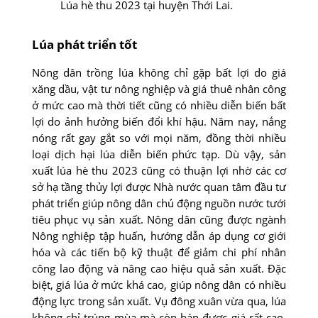
Lúa hè thu 2023 tại huyện Thới Lai.
Lúa phát triển tốt
Nông dân trồng lúa không chỉ gặp bất lợi do giá
xăng dầu, vật tư nông nghiệp và giá thuê nhân công
ở mức cao mà thời tiết cũng có nhiều diễn biến bất
lợi do ảnh hưởng biến đổi khí hậu. Năm nay, nắng
nóng rất gay gắt so với mọi năm, đồng thời nhiều
loại dịch hại lúa diễn biến phức tạp. Dù vậy, sản
xuất lúa hè thu 2023 cũng có thuận lợi nhờ các cơ
sở hạ tầng thủy lợi được Nhà nước quan tâm đầu tư
phát triển giúp nông dân chủ động nguồn nước tưới
tiêu phục vụ sản xuất. Nông dân cũng được ngành
Nông nghiệp tập huấn, hướng dẫn áp dụng cơ giới
hóa và các tiến bộ kỹ thuật để giảm chi phí nhân
công lao động và nâng cao hiệu quả sản xuất. Ðặc
biệt, giá lúa ở mức khá cao, giúp nông dân có nhiều
động lực trong sản xuất. Vụ đông xuân vừa qua, lúa
không chỉ trúng mùa mà còn bán được giá rất cao,