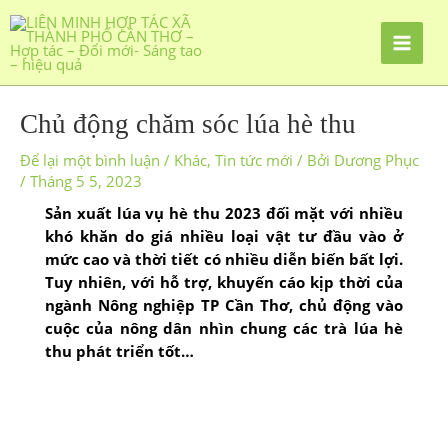
Chủ động chăm sóc lúa hè thu
Để lại một bình luận
/
Khác
,
Tin tức mới
/ Bởi
Dương Phục
/
Tháng 5 5, 2023
Sản xuất lúa vụ hè thu 2023 đối mặt với nhiều
khó khăn do giá nhiều loại vật tư đầu vào ở
mức cao và thời tiết có nhiều diễn biến bất lợi.
Tuy nhiên, với hỗ trợ, khuyến cáo kịp thời của
ngành Nông nghiệp TP Cần Thơ, chủ động vào
cuộc của nông dân nhìn chung các trà lúa hè
thu phát triển tốt…