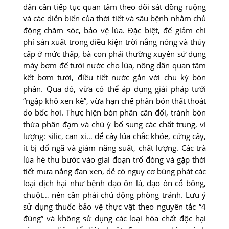
dân cần tiếp tục quan tâm theo dõi sát đồng ruộng
và các diễn biến của thời tiết và sâu bệnh nhằm chủ
động chăm sóc, bảo vệ lúa. Ðặc biệt, để giảm chi
phí sản xuất trong điều kiện trời nắng nóng và thủy
cấp ở mức thấp, bà con phải thường xuyên sử dụng
máy bơm để tưới nước cho lúa, nông dân quan tâm
kết bơm tưới, điều tiết nước gắn với chu kỳ bón
phân. Qua đó, vừa có thể áp dụng giải pháp tưới
“ngập khô xen kẽ”, vừa hạn chế phân bón thất thoát
do bốc hơi. Thực hiện bón phân cân đối, tránh bón
thừa phân đạm và chú ý bổ sung các chất trung, vi
lượng: silic, can xi… để cây lúa chắc khỏe, cứng cây,
ít bị đổ ngã và giảm năng suất, chất lượng. Các trà
lúa hè thu bước vào giai đoạn trổ đòng và gặp thời
tiết mưa nắng đan xen, dễ có nguy cơ bùng phát các
loại dịch hại như bệnh đạo ôn lá, đạo ôn cổ bông,
chuột… nên cần phải chủ động phòng tránh. Lưu ý
sử dụng thuốc bảo vệ thực vật theo nguyên tắc “4
đúng” và không sử dụng các loại hóa chất độc hại