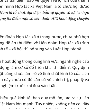
ế và đại diện, bảo vệ quyền và lợi ích của thành
Liên minh Hợp tác xã Việt Nam là tổ chức hội được
Nam là tổ chức đại diện, bảo vệ quyền và lợi ích hợp
y dựng thí điểm một số liên đoàn HTX hoạt động chuyên
Liên đoàn Hợp tác xã ở trong nước, chưa phù hợp
ng đề án thí điểm về Liên đoàn Hợp tác xã trình
 tế – xã hội thì bổ sung vào Luật Hợp tác xã.
iên hoạt động trong cùng lĩnh vực, ngành nghề cấp
 động làm cơ sở để triển khai thí điểm”. Quy định
t cũng chưa làm rõ về tính chất kinh tế của Liên
 này chưa có đủ căn cứ về chính trị, pháp lý và
h nghiệm trước khi đưa vào luật.
iệu quả kinh tế theo quy mô lớn, tạo ra sự liên
 Việt Nam lớn mạnh. Tuy nhiên, không nên coi đây