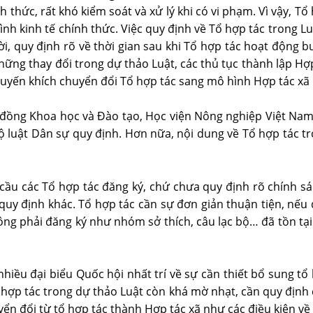
h thức, rất khó kiểm soát và xử lý khi có vi phạm. Vì vậy, T
nh kinh tế chính thức. Việc quy định về Tổ hợp tác trong Lu
hời, quy định rõ về thời gian sau khi Tổ hợp tác hoạt động
hững thay đổi trong dự thảo Luật, các thủ tục thành lập Hợ
huyến khích chuyển đổi Tổ hợp tác sang mô hình Hợp tác xã 
i đồng Khoa học và Đào tạo, Học viện Nông nghiệp Việt Na
Bộ luật Dân sự quy định. Hơn nữa, nội dung về Tổ hợp tác 
cầu các Tổ hợp tác đăng ký, chứ chưa quy định rõ chính sá
, quy định khác. Tổ hợp tác cần sự đơn giản thuận tiện, nếu
g phải đăng ký như nhóm sở thích, câu lạc bộ… đã tồn tại 
nhiều đại biểu Quốc hội nhất trí về sự cần thiết bổ sung t
ổ hợp tác trong dự thảo Luật còn khá mờ nhạt, cần quy định 
ển đổi từ tổ hợp tác thành Hợp tác xã như các điều kiện về s