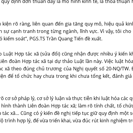
quy định đơn thuần đây là mô hình kinh tế, là thỏa thuận 
u kiện rõ ràng, liên quan đến gia tăng quy mô, hiệu quả kin
sự cạnh tranh trong từng ngành, lĩnh vực. Vì vậy, tôi cho r
ó kiểm soát”, PGS.TS Trần Quang Tiến đề xuất.
 Luật Hợp tác xã (sửa đổi) cũng nhận được nhiều ý kiến k
iên đoàn Hợp tác xã tại dự thảo Luật lần này. Việc luật hó
ác xã theo đúng chủ trương của Nghị quyết số 20-NQ/TW. 
iện để tổ chức hay chưa trong khi chưa tổng kết, đánh gi
rõ cơ sở pháp lý, cơ sở lý luận và thực tiễn khi luật hóa các 
c hình thành Liên đoàn Hợp tác xã; làm rõ tính chất, tổ ch
 tác xã… Cũng có ý kiến đề nghị tiếp tục giữ quy định một 
ộ trình hợp lý, để vừa triển khai, vừa đúc rút kinh nghiệm tr