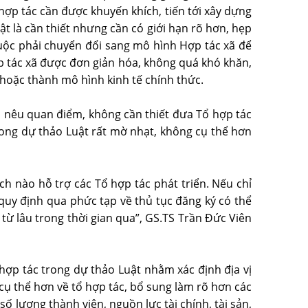
ổ hợp tác cần được khuyến khích, tiến tới xây dựng
ật là cần thiết nhưng cần có giới hạn rõ hơn, hẹp
 buộc phải chuyển đổi sang mô hình Hợp tác xã để
p tác xã được đơn giản hóa, không quá khó khăn,
hoặc thành mô hình kinh tế chính thức.
m nêu quan điểm, không cần thiết đưa Tổ hợp tác
trong dự thảo Luật rất mờ nhạt, không cụ thể hơn
ch nào hỗ trợ các Tổ hợp tác phát triển. Nếu chỉ
 quy định qua phức tạp về thủ tục đăng ký có thể
từ lâu trong thời gian qua”, GS.TS Trần Đức Viên
ổ hợp tác trong dự thảo Luật nhằm xác định địa vị
cụ thể hơn về tổ hợp tác, bổ sung làm rõ hơn các
ố lượng thành viên, nguồn lực tài chính, tài sản,