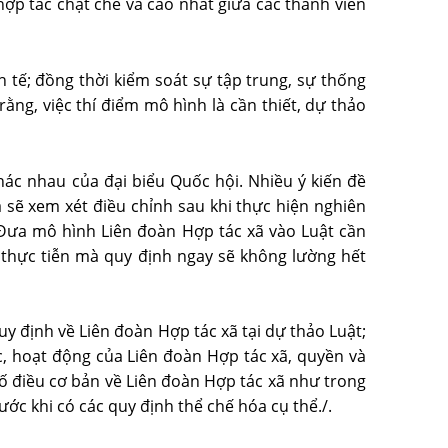
hợp tác chặt chẽ và cao nhất giữa các thành viên
h tế; đồng thời kiểm soát sự tập trung, sự thống
ằng, việc thí điểm mô hình là cần thiết, dự thảo
hác nhau của đại biểu Quốc hội. Nhiều ý kiến đề
a sẽ xem xét điều chỉnh sau khi thực hiện nghiên
Đưa mô hình Liên đoàn Hợp tác xã vào Luật cần
á thực tiễn mà quy định ngay sẽ không lường hết
quy định về Liên đoàn Hợp tác xã tại dự thảo Luật;
ức, hoạt động của Liên đoàn Hợp tác xã, quyền và
số điều cơ bản về Liên đoàn Hợp tác xã như trong
ước khi có các quy định thể chế hóa cụ thể./.