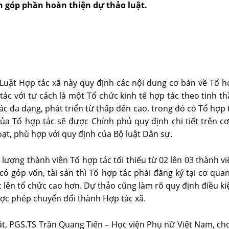
 góp phần hoàn thiện dự thảo luật.
 Luật Hợp tác xã này quy định các nội dung cơ bản về Tổ h
tác với tư cách là một Tổ chức kinh tế hợp tác theo tinh 
tác đa dạng, phát triển từ thấp đến cao, trong đó có Tổ hợp 
ủa Tổ hợp tác sẽ được Chính phủ quy định chi tiết trên cơ
ạt, phù hợp với quy định của Bộ luật Dân sự.
ượng thành viên Tổ hợp tác tối thiểu từ 02 lên 03 thành vi
c có góp vốn, tài sản thì Tổ hợp tác phải đăng ký tại cơ 
c lên tổ chức cao hơn. Dự thảo cũng làm rõ quy định điều ki
ược phép chuyển đổi thành Hợp tác xã.
uật, PGS.TS Trần Quang Tiến – Học viện Phụ nữ Việt Nam, cho