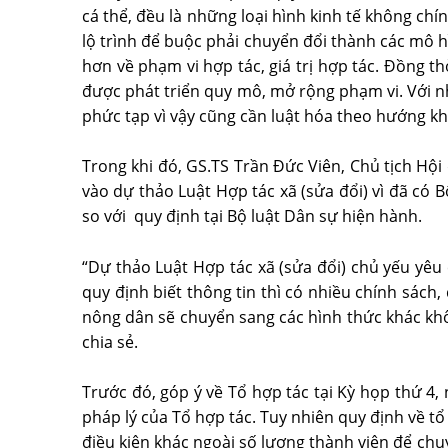
cá thể, đều là những loại hình kinh tế không chín
lộ trình để buộc phải chuyển đổi thành các mô hì
hơn về phạm vi hợp tác, giá trị hợp tác. Đồng t
được phát triển quy mô, mở rộng phạm vi. Với n
phức tạp vì vậy cũng cần luật hóa theo hướng k
Trong khi đó, GS.TS Trần Đức Viên, Chủ tịch Hộ
vào dự thảo Luật Hợp tác xã (sửa đổi) vì đã có 
so với quy định tại Bộ luật Dân sự hiện hành.
“Dự thảo Luật Hợp tác xã (sửa đổi) chủ yếu yêu 
quy định biết thông tin thì có nhiều chính sách
nông dân sẽ chuyển sang các hình thức khác khôn
chia sẻ.
Trước đó, góp ý về Tổ hợp tác tại Kỳ họp thứ 4, 
pháp lý của Tổ hợp tác. Tuy nhiên quy định về t
điều kiện khác ngoài số lượng thành viên để chuy