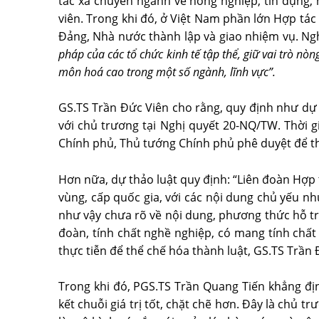
tác xã chuyên ngành về nông nghiệp, tín dụng, n
viên. Trong khi đó, ở Việt Nam phần lớn Hợp tác 
Đảng, Nhà nước thành lập và giao nhiệm vụ. N
pháp của các tổ chức kinh tế tập thể, giữ vai trò nò
môn hoá cao trong một số ngành, lĩnh vực”.
GS.TS Trần Đức Viên cho rằng, quy định như dự 
với chủ trương tại Nghị quyết 20-NQ/TW. Thời g
Chính phủ, Thủ tướng Chính phủ phê duyệt để thực
Hơn nữa, dự thảo luật quy định: “Liên đoàn Hợp t
vùng, cấp quốc gia, với các nội dung chủ yếu như
như vậy chưa rõ về nội dung, phương thức hỗ trợ
đoàn, tính chất nghề nghiệp, có mang tính chất
thực tiễn để thể chế hóa thành luật, GS.TS Trần 
Trong khi đó, PGS.TS Trần Quang Tiến khẳng địn
kết chuỗi giá trị tốt, chặt chẽ hơn. Đây là chủ