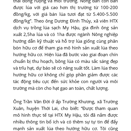
thái đồng ruộng và môi trường. Nông dân còn bán
được lúa với giá cao hơn thị trường từ 100-200
đồng/kg, với giá bán lúa tươi đạt từ 5.400-5.500
đồng/kg”. Theo ông Dương Ðình Thủy, xã viên HTX
dịch vụ trồng lúa sạch My Hậu, gia đình ông sản
xuất 2,5ha lúa và có 1ha được ngành Nông nghiệp
hướng dẫn kỹ thuật và hỗ trợ lúa giống cùng phân
bón hữu cơ để tham gia mô hình sản xuất lúa theo
hướng hữu cơ. Hiện lúa đã bước vào giai đoạn chín
chuẩn bị thu hoạch, bông lúa có màu sắc sáng đẹp
và trĩu hạt, dự báo sẽ có năng suất tốt. Làm lúa theo
hướng hữu cơ không chỉ góp phần giảm được các
tác động tiêu cực đến sức khỏe con người và môi
trường mà còn cho hạt gạo an toàn, chất lượng.
Ông Trần Văn Ðời ở ấp Trường Khương, xã Trường
Xuân, huyện Thới Lai, cho biết: “Ðược tham quan
mô hình thực tế tại HTX My Hậu, tôi đã nắm được
nhiều thông tin bổ ích và có thêm sự tự tin để đẩy
mạnh sản xuất lúa theo hướng hữu cơ. Tôi cũng