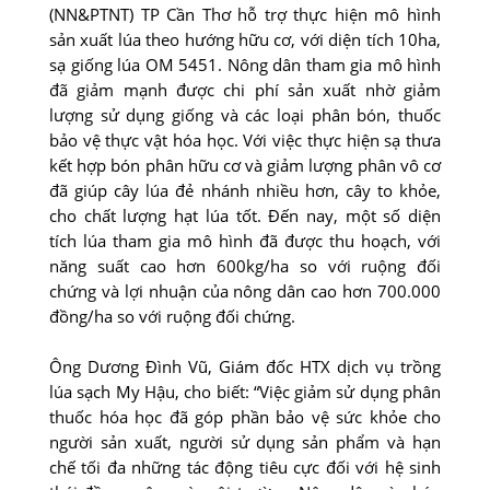
(NN&PTNT) TP Cần Thơ hỗ trợ thực hiện mô hình
sản xuất lúa theo hướng hữu cơ, với diện tích 10ha,
sạ giống lúa OM 5451. Nông dân tham gia mô hình
đã giảm mạnh được chi phí sản xuất nhờ giảm
lượng sử dụng giống và các loại phân bón, thuốc
bảo vệ thực vật hóa học. Với việc thực hiện sạ thưa
kết hợp bón phân hữu cơ và giảm lượng phân vô cơ
đã giúp cây lúa đẻ nhánh nhiều hơn, cây to khỏe,
cho chất lượng hạt lúa tốt. Ðến nay, một số diện
tích lúa tham gia mô hình đã được thu hoạch, với
năng suất cao hơn 600kg/ha so với ruộng đối
chứng và lợi nhuận của nông dân cao hơn 700.000
đồng/ha so với ruộng đối chứng.
Ông Dương Ðình Vũ, Giám đốc HTX dịch vụ trồng
lúa sạch My Hậu, cho biết: “Việc giảm sử dụng phân
thuốc hóa học đã góp phần bảo vệ sức khỏe cho
người sản xuất, người sử dụng sản phẩm và hạn
chế tối đa những tác động tiêu cực đối với hệ sinh