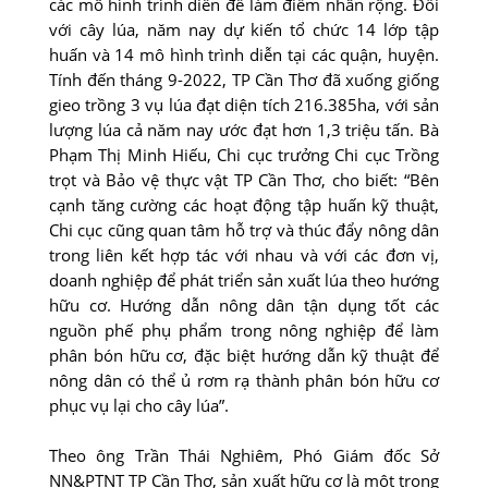
các mô hình trình diễn để làm điểm nhân rộng. Ðối
với cây lúa, năm nay dự kiến tổ chức 14 lớp tập
huấn và 14 mô hình trình diễn tại các quận, huyện.
Tính đến tháng 9-2022, TP Cần Thơ đã xuống giống
gieo trồng 3 vụ lúa đạt diện tích 216.385ha, với sản
lượng lúa cả năm nay ước đạt hơn 1,3 triệu tấn. Bà
Phạm Thị Minh Hiếu, Chi cục trưởng Chi cục Trồng
trọt và Bảo vệ thực vật TP Cần Thơ, cho biết: “Bên
cạnh tăng cường các hoạt động tập huấn kỹ thuật,
Chi cục cũng quan tâm hỗ trợ và thúc đẩy nông dân
trong liên kết hợp tác với nhau và với các đơn vị,
doanh nghiệp để phát triển sản xuất lúa theo hướng
hữu cơ. Hướng dẫn nông dân tận dụng tốt các
nguồn phế phụ phẩm trong nông nghiệp để làm
phân bón hữu cơ, đặc biệt hướng dẫn kỹ thuật để
nông dân có thể ủ rơm rạ thành phân bón hữu cơ
phục vụ lại cho cây lúa”.
Theo ông Trần Thái Nghiêm, Phó Giám đốc Sở
NN&PTNT TP Cần Thơ, sản xuất hữu cơ là một trong