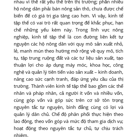
nhau vì thế rất yếu thế trên thị trường; phần nhiều
hộ nông dân phải bán nông sản thô, chưa được chế
biến để có giá trị gia tăng cao hơn. Vì vậy, kinh tế
tập thể có vai trò rất quan trọng để khắc phục, hạn
chế những yếu kém này. Trong lĩnh vực nông
nghiệp, kinh tế tập thể là con đường liên kết tự
nguyện các hộ nông dân với quy mô sản xuất nhỏ,
lẻ, manh mún theo hướng mở rộng về quy mô, tích
tụ, tập trung ruộng đất và các tư liệu sản xuất, tạo
thuận lợi cho áp dụng máy móc, khoa học, công
nghệ và quản lý tiên tiến vào sản xuất – kinh doanh,
nâng cao sức cạnh tranh, đáp ứng yêu cầu của thị
trường. Thành viên kinh tế tập thể bao gồm các thể
nhân và pháp nhân, cả người ít vốn và nhiều vốn,
cùng góp vốn và góp sức trên cơ sở tôn trọng
nguyên tắc tự nguyện, bình đẳng cùng có lợi và
quản lý dân chủ. Chế độ phân phối thực hiện theo
lao động, theo vốn góp và mức độ tham gia dịch vụ;
hoạt động theo nguyên tắc tự chủ, tự chịu trách
nhiệm.