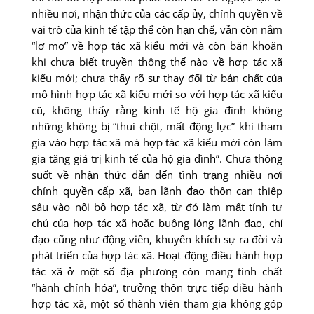
nhiều nơi, nhận thức của các cấp ủy, chính quyền về
vai trò của kinh tế tập thể còn hạn chế, vẫn còn nắm
“lơ mơ” về hợp tác xã kiểu mới và còn băn khoăn
khi chưa biết truyền thông thế nào về hợp tác xã
kiểu mới; chưa thấy rõ sự thay đổi từ bản chất của
mô hình hợp tác xã kiểu mới so với hợp tác xã kiểu
cũ, không thấy rằng kinh tế hộ gia đình không
những không bị “thui chột, mất động lực” khi tham
gia vào hợp tác xã mà hợp tác xã kiểu mới còn làm
gia tăng giá trị kinh tế của hộ gia đình”. Chưa thông
suốt về nhận thức dẫn đến tình trạng nhiều nơi
chính quyền cấp xã, ban lãnh đạo thôn can thiệp
sâu vào nội bộ hợp tác xã, từ đó làm mất tính tự
chủ của hợp tác xã hoặc buông lỏng lãnh đạo, chỉ
đạo cũng như động viên, khuyến khích sự ra đời và
phát triển của hợp tác xã. Hoạt động điều hành hợp
tác xã ở một số địa phương còn mang tính chất
“hành chính hóa”, trưởng thôn trực tiếp điều hành
hợp tác xã, một số thành viên tham gia không góp