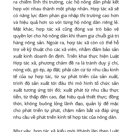
ra chiếm lĩnh thị trường, các hộ nông dân phải kết
hợp với nhau thành một pháp nhân. Hợp tác xã sẽ
có năng lực đàm phán gia nhập thị trường cao hơn
và hiệu quả hơn so với từng hộ nông dân riêng lẻ.
Mặt khác, hợp tác xã cũng đóng vai trò bảo vệ
quyền lợi cho hộ nông dân khi tham gia chuỗi giá trị
hàng nông sản. Ngoài ra, hợp tác xã còn có thể hỗ
trợ về kỹ thuật cho các xã viên, nhằm đảm bảo sản
xuất kinh doanh ổn định. Triển khai thực hiện Luật
Hợp tác xã, phương châm đề ra là tránh duy ý chí,
nóng vội, gò ép, áp đặt; phải căn cứ từ nhu cầu kinh
tế của sự hợp tác, từ sự phát triển của sản xuất,
trình độ sản xuất tới đâu thì mô hình tổ chức sản
xuất tương ứng tới đó; xuất phát từ nhu cầu thực
tiễn, từ thấp đến cao, đạt hiệu quả thiết thực; đồng
thời, không buông lỏng lãnh đạo, quản lý để mặc
cho phát triển tự phát, chậm nắm bắt và đáp ứng
nhu cầu về phát triển kinh tế hợp tác của nông dân.
Như vậy, hợp tác xã kiểu mới (thành lập theo Luật